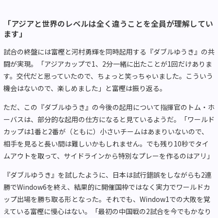
「アジアと世界のレベルは全く違うことを全員が理解してい
ます」
試合の終盤には富樫と河村勇輝を同時起用する『ダブルゆうき』の共
闘が実現。「アジアカップで1、2分一緒に出たことが1回だけありま
す。交代だと思っていたので、ちょっと笑っちゃいました。こういう
機会はないので、楽しめました」と富樫は振り返る。
ただ、この『ダブルゆうき』の今後の起用について指揮官のトム・ホ
ーバスは、部分的な起用の仕方になると見ているようだ。「ワールド
カップは1番と2番が（ともに）小さいチームはあまりいないので、
相手を見ると長い間は難しいかもしれません。でも残り10秒でタイ
ムアウトを取って、サイドラインから特別なプレーを作るのはアリ」
『ダブルゆうき』を試したように、日本は試行錯誤をしながらも2連
勝でWindow6を終え、結果的に開催国枠ではなく実力でワールドカ
ップ出場を勝ち取る形となった。それでも、Window1での大敗を覚
えている富樫に慢心はない。「最初の中国戦の2試合を今でもかなり