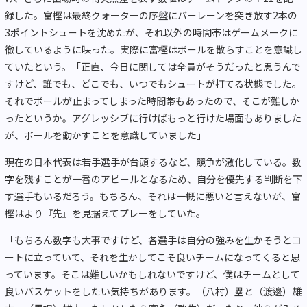
録した。富樫は最終クォーターの序盤にバーレーンを突き放す2本の
3ポイントシュートを沈めたが、それ以外の時間帯はゲームメークに
徹しているように映った。実際に富樫はボールを散らすことを意識し
ていたという。「正直、今日に関しては全員がそうだったと思うんで
すけど、誰でも、どこでも、いつでもシュートが打てる状態でした。
それでボールが止まってしまった時間帯もあったので、そこが難しか
ったというか。アグレッシブに行けばもっと行けた場面もありました
が、ボールを動かすことを意識していました」
現在の日本代表は若手選手が台頭するなど、競争が激化している。数
字を残すことが一番のアピールとなるため、自分を優先する判断を下
す選手もいるだろう。もちろん、それは一概に悪いと言えないが、富
樫はより『先』を見据えてプレーをしていた。
「もちろん数字も大事ですけど、各選手は自分の強みを生かそうとコ
ートに立っていて、それを生かしてこそ良いチームになってくると思
っています。そこは難しいかもしれないですけど、僕はチームとして
良いバスケットをしたい気持ちがあります。（八村）塁と（渡邊）雄