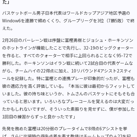
た」
バスケットボール男子日本代表はワールドカップアジア地区予選の
Window6を連勝で締めくくり、グループリーグを3位（7勝5敗）で終
えた。
2月26日のバーレーン戦は序盤に富樫勇樹とジョシュ・ホーキンソン
のホットラインが機能したことで先行し、32-19のビッグクォーター
を作ると、すべてのクォーターで相手に上回られることなく95-72で
勝利した。ホーキンソンはイラン戦に続いて2試合目の代表ゲームな
がら、チームハイの22得点に加え、10リバウンド4アシスト2スティ
ールを記録した。特に富樫との連携プレーが印象的だったが、富樫も
彼の適応力を高く評価している。「本当に彼は最初からフィットして
いました。彼の持ち味というか、トムさんのバスケットにそもそも合
っていると思います。いろいろなプレーコールを覚えるのは大変だっ
たかもしれないですが、そういった素振りを見せずに、僕が参加した
1回目の練習からずっと良かったです」
先発を務めた富樫は20分弱のプレータイムで8得点6アシストを挙
げ、さらに出場時の得失点差を表す数値はチームトップの＋22を記