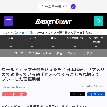
＞
TOP
>
バスケ日本代表
>
ワールドカップ予選を終えた男子日本代表、「アメ
リカで頑張っている選手が入ってくることも見据えて」プレーした富樫勇樹
新着
Bリーグ
NBA
バスケ日本代表
中学・高校・大学
その他
＋
＋
＋
＋
＋
スコア
デイリーサマリー
順位
スタッツ
クラブ
ワールドカップ予選を終えた男子日本代表、「アメリ
カで頑張っている選手が入ってくることも見据えて」
プレーした富樫勇樹
2023/02/28 12:30
文＝丸山素行 写真＝鈴木栄一
Share
バスケ日本代表
#インタビュー
#富樫勇樹
#男子ワールドカップ2023