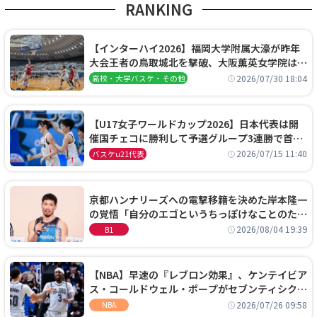
RANKING
【インターハイ2026】福岡大学附属大濠が昨年
大会王者の鳥取城北を撃破、大阪薫英女学院は岐
阜女子に完勝、大会3日目試合結果
2026/07/30 18:04
高校・大学バスケ・その他
【U17女子ワールドカップ2026】日本代表は開
催国チェコに勝利して予選グループ3連勝で首位
通過！準々決勝の相手はエジプトに決定
2026/07/15 11:40
バスケu21代表
京都ハンナリーズへの電撃移籍を決めた岸本隆一
の覚悟「自分のエゴというちっぽけなことのため
に、京都に来たわけではない」
2026/08/04 19:39
B1
【NBA】早速の『レブロン効果』、ケンテイビア
ス・コールドウェル・ポープがセブンティシクサ
ーズに1年契約で加入
2026/07/26 09:58
NBA