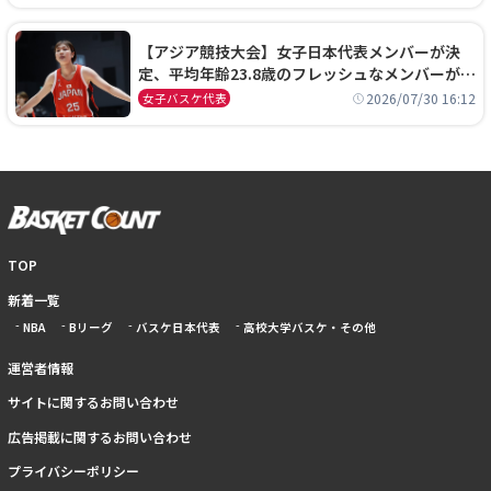
【アジア競技大会】女子日本代表メンバーが決
定、平均年齢23.8歳のフレッシュなメンバーが日
本開催の大舞台で頂点を狙う
2026/07/30 16:12
女子バスケ代表
TOP
新着一覧
NBA
Bリーグ
バスケ日本代表
高校大学バスケ・その他
運営者情報
サイトに関するお問い合わせ
広告掲載に関するお問い合わせ
プライバシーポリシー