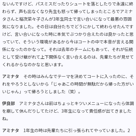
ないんですけど、パスミスだったりシュートを落としたりで永遠に終
わらず、声も出なくなり先生も怒って帰ってしまったところでアミナ
タさんと稲次菜々子さんが3年生同士で言い合いになって最悪の雰囲
気になりました。その日は自分たちでどうにかして終わらせたんです
けど、言い合いになった時に本気でぶつかり合えたのは良かったと思
っていて、そういう環境があるから今はコートの中で本音が言える関
係になったのかなって。それは去年のチームにもあって、それが伝統
として受け継がれて上下関係なく言い合えるのは、先輩たちが見せて
くれるからなのかなと思います。
アミナタ
その時はみんなでテーマを決めてコートに入ったのに、そ
れをやろうとしないから「じゃあこの時間が無駄だから帰った方がい
いじゃん」って帰ろうとしました（笑）。
伊良部
アミナタさんは前はちょっとキツいメニューになったら体調
を崩して休んだりしてたけど、3年生になって責任感が出てきました
ね。
アミナタ
1年生の時は先輩たちに引っ張られてやっていました。2