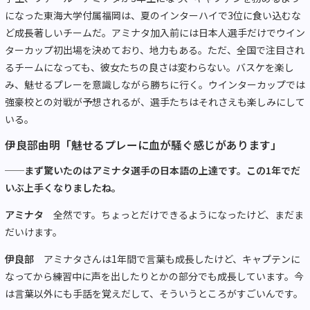
になった東海大学付属福岡は、夏のインターハイで3位に食い込むな
ど成長著しいチームだ。アミナタ加入前には日本人選手だけでウイン
ターカップ初出場を決めており、地力もある。ただ、全国で注目され
るチームになっても、彼女たちの良さは変わらない。バスケを楽し
み、魅せるプレーを意識しながら勝ちに行く。ウインターカップでは
強豪校との対戦が予想されるが、選手たちはそれさえも楽しみにして
いる。
伊良部由明「魅せるプレーに血が騒ぐ感じがあります」
──まず驚いたのはアミナタ選手の日本語の上達です。この1年でだ
いぶ上手くなりましたね。
アミナタ
全然です。ちょっとだけできるようになったけど、まだま
だいけます。
伊良部
アミナタさんは1年間で言葉も成長したけど、キャプテンに
なってから練習中に声を出したりとかの部分でも成長しています。今
は言葉以外にも手話を覚えだして、そういうところがすごいんです。