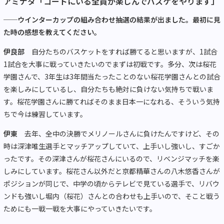
アミナタ「コートにいる全員が楽しんでバスケをやります」
──ウインターカップの組み合わせ抽選の結果が出ました。最初に見
た時の感想を教えてください。
伊良部
自分たちのバスケットをすれば勝てると思いますが、1試合
1試合を大事に戦っていきたいのでまずは初戦です。多分、次は桜花
学園さんで、3年生は3年間当たったことのない桜花学園さんとの試合
を楽しみにしているし、自分たちも絶対に負けない気持ちで戦いま
す。桜花学園さんに勝てればそのまま日本一になれる、そういう気持
ちで今は練習しています。
伊東
去年、全中の決勝でメリノールさんに負けたんですけど、その
時は深津唯生選手とマッチアップしていて、上手いし強いし、すごか
ったです。その深津さんが桜花さんにいるので、リベンジマッチを楽
しみにしています。桜花さん以外だと京都精華さんの八木悠香さんが
ポジションが同じで、中学の頃からテレビで見ている選手で、リバウ
ンドも強いし堀内（桜花）さんとの合わせも上手いので、そこと戦う
ためにも一戦一戦を大事にやっていきたいです。