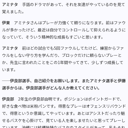
アミナタ
手話のドラマがあって、それを友達がやっているのを見て
覚えました。
伊東
アミナタさんはプレーが力強くて頼りになります。前はファウ
ルが多かったけど、最近は自分でコントロールして抑えられるように
なっていて、そういう精神的な成長もすごいと思います。
アミナタ
前はどの試合でも5回ファウルしてたけど、練習からファ
ウルをしない守り方を学んだり、ブロックだけに頼らないプレーと
か、先生に言われたことをこの1年間やってきて、少しずつ成長して
います。
──伊良部選手、自己紹介をお願いします。またアミナタ選手と伊藤
選手からは、伊良部選手がどんな人か教えてください。
伊良部
2年生の伊良部由明です。ポジションはポイントガードで、
好きな食べ物は米粉パンです。得意なプレーはオフェンスリバウンド
で、得意というか意識してやっています。あとはアシストだったり魅
せるバスケを心掛けて、見ている人を楽しませたいと思ってプレーし
ています。沖縄には結構独特なバスケのスタイルがあって、私もそれ