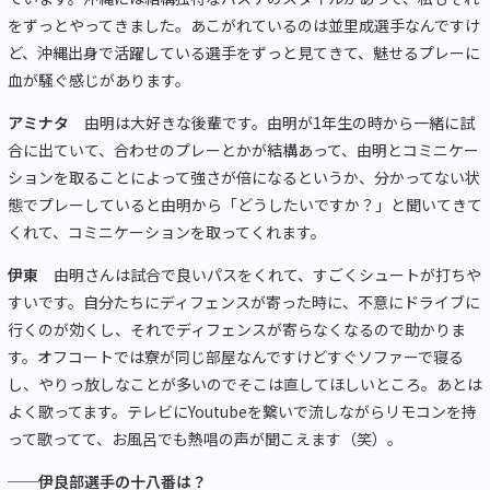
をずっとやってきました。あこがれているのは並里成選手なんですけ
ど、沖縄出身で活躍している選手をずっと見てきて、魅せるプレーに
血が騒ぐ感じがあります。
アミナタ
由明は大好きな後輩です。由明が1年生の時から一緒に試
合に出ていて、合わせのプレーとかが結構あって、由明とコミニケー
ションを取ることによって強さが倍になるというか、分かってない状
態でプレーしていると由明から「どうしたいですか？」と聞いてきて
くれて、コミニケーションを取ってくれます。
伊東
由明さんは試合で良いパスをくれて、すごくシュートが打ちや
すいです。自分たちにディフェンスが寄った時に、不意にドライブに
行くのが効くし、それでディフェンスが寄らなくなるので助かりま
す。オフコートでは寮が同じ部屋なんですけどすぐソファーで寝る
し、やりっ放しなことが多いのでそこは直してほしいところ。あとは
よく歌ってます。テレビにYoutubeを繋いで流しながらリモコンを持
って歌ってて、お風呂でも熱唱の声が聞こえます（笑）。
──伊良部選手の十八番は？