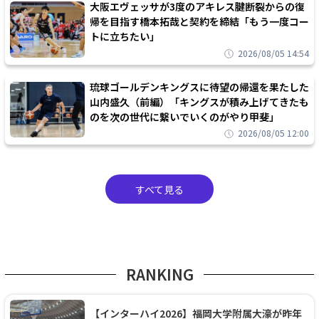
大阪エヴェッサが3度のアキレス腱断裂からの復
帰を目指す橋本拓哉と契約を締結「もう一度コー
トに立ちたい」
2026/08/05 14:54
琉球ゴールデンキングスに待望の帰還を果たした
山内盛久（前編）「キングスが積み上げてきたも
のを次の世代に繋いでいくのがやり甲斐」
2026/08/05 12:00
すべて見る
RANKING
【インターハイ2026】福岡大学附属大濠が昨年