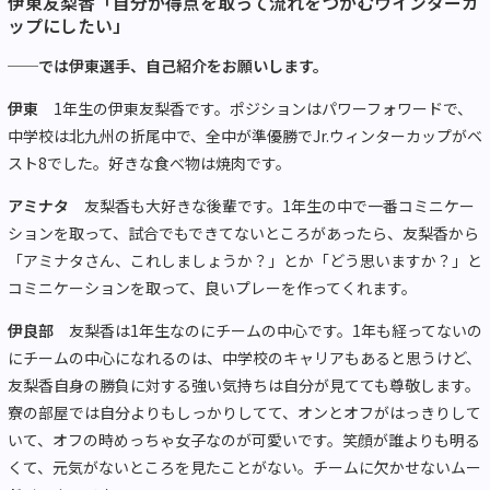
伊東友梨香「自分が得点を取って流れをつかむウインターカ
ップにしたい」
──では伊東選手、自己紹介をお願いします。
伊東
1年生の伊東友梨香です。ポジションはパワーフォワードで、
中学校は北九州の折尾中で、全中が準優勝でJr.ウィンターカップがベ
スト8でした。好きな食べ物は焼肉です。
アミナタ
友梨香も大好きな後輩です。1年生の中で一番コミニケー
ションを取って、試合でもできてないところがあったら、友梨香から
「アミナタさん、これしましょうか？」とか「どう思いますか？」と
コミニケーションを取って、良いプレーを作ってくれます。
伊良部
友梨香は1年生なのにチームの中心です。1年も経ってないの
にチームの中心になれるのは、中学校のキャリアもあると思うけど、
友梨香自身の勝負に対する強い気持ちは自分が見てても尊敬します。
寮の部屋では自分よりもしっかりしてて、オンとオフがはっきりして
いて、オフの時めっちゃ女子なのが可愛いです。笑顔が誰よりも明る
くて、元気がないところを見たことがない。チームに欠かせないムー