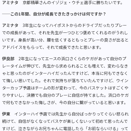
アミナタ
京都精華さんのイゾジェ・ウチェ選手に勝ちたいです。
──この1年間、自分が成長できたきっかけは何ですか？
アミナタ
3年生になってハイポストからのドライブだったりプレー
での成長があって、それを先生が一つひとつ褒めてくれるのがうれし
いです。身長が高い分、腰を低くするともっとプレーの良さが出ると
アドバイスをもらって、それで成長できたと思います。
伊良部
2年生になってエースの浜口さくらのケガがあって自分のプ
レータイムが伸びて、先生から求められることも増えて、変わらなき
ゃと思ったのがインターハイだったんですけど、本当に何もできなく
て悔しい思いでした。それで気持ちが落ちていたんですけど、ウイン
ターカップ予選はチームの形が変わって、今のバスケットはすごくや
りやすいし、決勝でも自分のプレーに自信が持てました。浜口のケガ
で何もできなかった悔しさが、今の自分に繋がっていると思います。
伊東
インターハイ予選では先生から自分ばっかりってぐらい怒られ
続けて、自信がなくなってバスケが楽しくないって初めて思ったんで
すけど、泣きながらお兄ちゃんに電話したら「お前ならいける」って