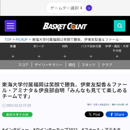
＞
TOP
>
PICKUP
>
東海大学付属福岡は笑顔で勝負、伊東友梨香＆ファール・
アミナタ＆伊良部由明「みんなも見てて楽しめるチームです」
新着
Bリーグ
NBA
バスケ日本代表
中学・高校・大学
その他
＋
＋
＋
＋
＋
スコア
デイリーサマリー
順位
スタッツ
クラブ
東海大学付属福岡は笑顔で勝負、伊東友梨香＆ファー
ル・アミナタ＆伊良部由明「みんなも見てて楽しめる
チームです」
2022/12/13 17:20
取材・写真＝古後登志夫 構成＝鈴木健一郎
Share
高校大学その他
#インタビュー
#ウインターカップ2022
#ファール・アミナタ