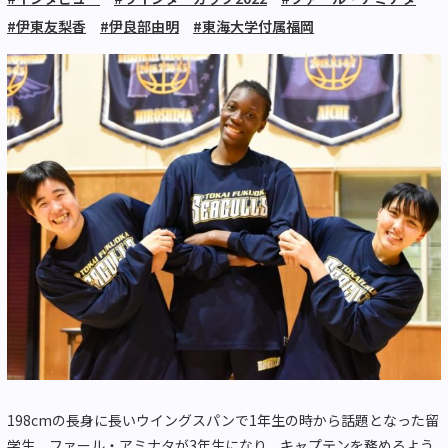
#伊東友梨香
#伊良部由明
#東海大学付属福岡
198cmの長身に長いウイングスパンで1年生の時から話題となった留
学生、ファール・アミナタが3年生になり、キャプテンを務めるよう