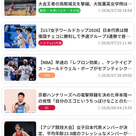
大会王者の鳥取城北を撃破、大阪薫英女学院は岐
阜女子に完勝、大会3日目試合結果
2026/07/30 18:04
高校・大学バスケ・その他
【U17女子ワールドカップ2026】日本代表は開
催国チェコに勝利して予選グループ3連勝で首位
通過！準々決勝の相手はエジプトに決定
2026/07/15 11:40
バスケu21代表
【NBA】早速の『レブロン効果』、ケンテイビア
ス・コールドウェル・ポープがセブンティシクサ
ーズに1年契約で加入
2026/07/26 09:58
NBA
京都ハンナリーズへの電撃移籍を決めた岸本隆一
の覚悟「自分のエゴというちっぽけなことのため
に、京都に来たわけではない」
2026/08/04 19:39
B1
【アジア競技大会】女子日本代表メンバーが決
定、平均年齢23.8歳のフレッシュなメンバーが日