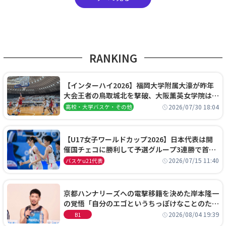
RANKING
【インターハイ2026】福岡大学附属大濠が昨年
大会王者の鳥取城北を撃破、大阪薫英女学院は岐
阜女子に完勝、大会3日目試合結果
2026/07/30 18:04
高校・大学バスケ・その他
【U17女子ワールドカップ2026】日本代表は開
催国チェコに勝利して予選グループ3連勝で首位
通過！準々決勝の相手はエジプトに決定
2026/07/15 11:40
バスケu21代表
京都ハンナリーズへの電撃移籍を決めた岸本隆一
の覚悟「自分のエゴというちっぽけなことのため
に、京都に来たわけではない」
2026/08/04 19:39
B1