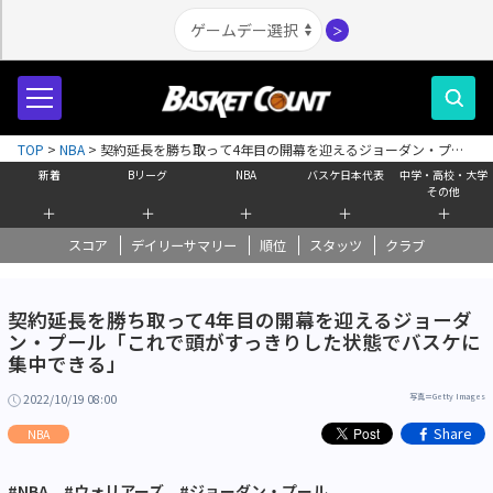
＞
TOP
>
NBA
>
契約延長を勝ち取って4年目の開幕を迎えるジョーダン・プー
ル「これで頭がすっきりした状態でバスケに集中できる」
新着
Bリーグ
NBA
バスケ日本代表
中学・高校・大学
その他
＋
＋
＋
＋
＋
スコア
デイリーサマリー
順位
スタッツ
クラブ
契約延長を勝ち取って4年目の開幕を迎えるジョーダ
ン・プール「これで頭がすっきりした状態でバスケに
集中できる」
2022/10/19 08:00
写真＝Getty Images
Share
NBA
#NBA
#ウォリアーズ
#ジョーダン・プール