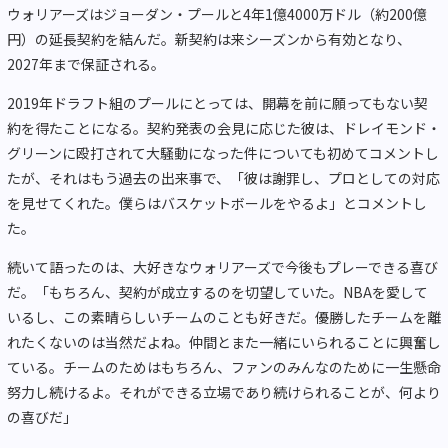
ウォリアーズはジョーダン・プールと4年1億4000万ドル（約200億
円）の延長契約を結んだ。新契約は来シーズンから有効となり、
2027年まで保証される。
2019年ドラフト組のプールにとっては、開幕を前に願ってもない契
約を得たことになる。契約発表の会見に応じた彼は、ドレイモンド・
グリーンに殴打されて大騒動になった件についても初めてコメントし
たが、それはもう過去の出来事で、「彼は謝罪し、プロとしての対応
を見せてくれた。僕らはバスケットボールをやるよ」とコメントし
た。
続いて語ったのは、大好きなウォリアーズで今後もプレーできる喜び
だ。「もちろん、契約が成立するのを切望していた。NBAを愛して
いるし、この素晴らしいチームのことも好きだ。優勝したチームを離
れたくないのは当然だよね。仲間とまた一緒にいられることに興奮し
ている。チームのためはもちろん、ファンのみんなのために一生懸命
努力し続けるよ。それができる立場であり続けられることが、何より
の喜びだ」