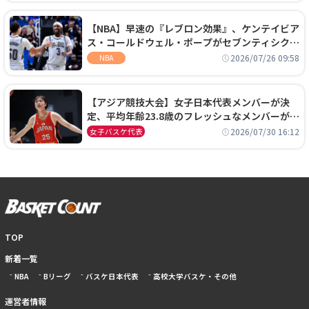
【NBA】早速の『レブロン効果』、ケンテイビア
ス・コールドウェル・ポープがセブンティシクサ
ーズに1年契約で加入
2026/07/26 09:58
NBA
【アジア競技大会】女子日本代表メンバーが決
定、平均年齢23.8歳のフレッシュなメンバーが日
本開催の大舞台で頂点を狙う
2026/07/30 16:12
女子バスケ代表
TOP
新着一覧
NBA
Bリーグ
バスケ日本代表
高校大学バスケ・その他
運営者情報