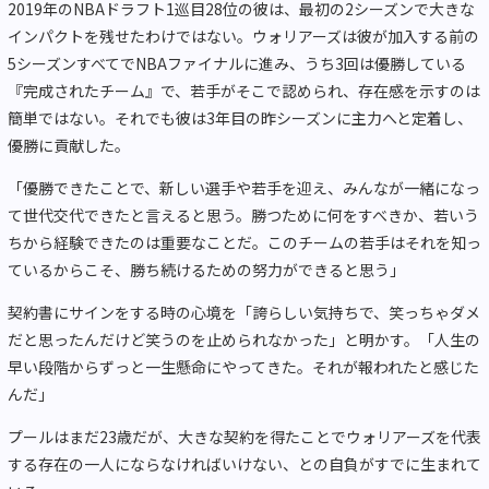
2019年のNBAドラフト1巡目28位の彼は、最初の2シーズンで大きな
インパクトを残せたわけではない。ウォリアーズは彼が加入する前の
5シーズンすべてでNBAファイナルに進み、うち3回は優勝している
『完成されたチーム』で、若手がそこで認められ、存在感を示すのは
簡単ではない。それでも彼は3年目の昨シーズンに主力へと定着し、
優勝に貢献した。
「優勝できたことで、新しい選手や若手を迎え、みんなが一緒になっ
て世代交代できたと言えると思う。勝つために何をすべきか、若いう
ちから経験できたのは重要なことだ。このチームの若手はそれを知っ
ているからこそ、勝ち続けるための努力ができると思う」
契約書にサインをする時の心境を「誇らしい気持ちで、笑っちゃダメ
だと思ったんだけど笑うのを止められなかった」と明かす。「人生の
早い段階からずっと一生懸命にやってきた。それが報われたと感じた
んだ」
プールはまだ23歳だが、大きな契約を得たことでウォリアーズを代表
する存在の一人にならなければいけない、との自負がすでに生まれて