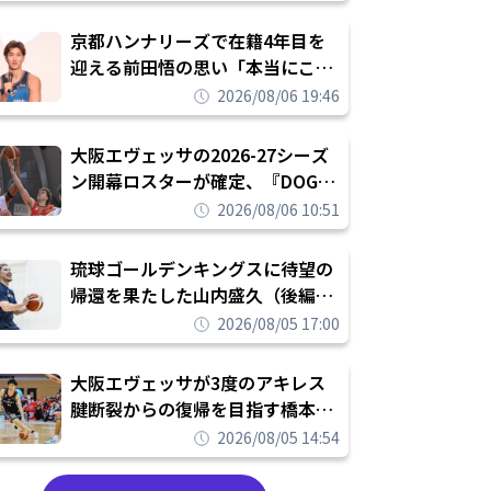
れを告げてプロ転向を決断
京都ハンナリーズで在籍4年目を
迎える前田悟の思い「本当にこの
チームで勝ちたい、負けたまま舐
2026/08/06 19:46
められたまま終わりたくない」
大阪エヴェッサの2026-27シーズ
ン開幕ロスターが確定、『DOG
FIGHT』のチームカルチャーを推
2026/08/06 10:51
し進めて結果を求めるシーズンへ
琉球ゴールデンキングスに待望の
帰還を果たした山内盛久（後編）
「1人のウチナーンチュとしてみ
2026/08/05 17:00
んなが誇りに思えるチームにして
いく」
大阪エヴェッサが3度のアキレス
腱断裂からの復帰を目指す橋本拓
哉と契約を締結「もう一度コート
2026/08/05 14:54
に立ちたい」