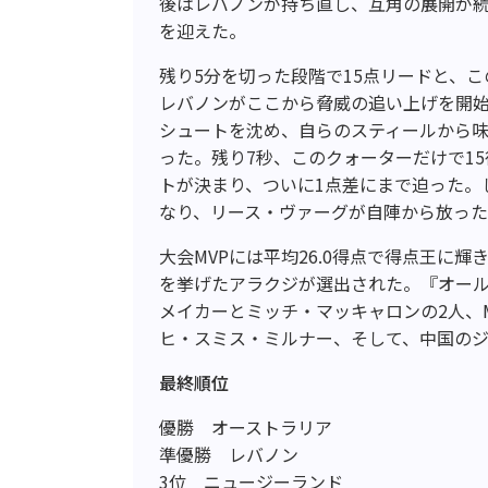
後はレバノンが持ち直し、互角の展開が続
を迎えた。
残り5分を切った段階で15点リードと、
レバノンがここから脅威の追い上げを開始
シュートを沈め、自らのスティールから
った。残り7秒、このクォーターだけで1
トが決まり、ついに1点差にまで迫った。
なり、リース・ヴァーグが自陣から放っ
大会MVPには平均26.0得点で得点王に
を挙げたアラクジが選出された。『オール
メイカーとミッチ・マッキャロンの2人、
ヒ・スミス・ミルナー、そして、中国の
最終順位
優勝 オーストラリア
準優勝 レバノン
3位 ニュージーランド