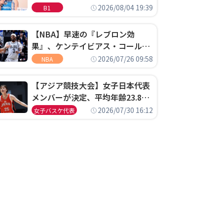
ゴというちっぽけなことのため
2026/08/04 19:39
B1
に、京都に来たわけではない」
【NBA】早速の『レブロン効
果』、ケンテイビアス・コールド
ウェル・ポープがセブンティシク
2026/07/26 09:58
NBA
サーズに1年契約で加入
【アジア競技大会】女子日本代表
メンバーが決定、平均年齢23.8歳
のフレッシュなメンバーが日本開
2026/07/30 16:12
女子バスケ代表
催の大舞台で頂点を狙う