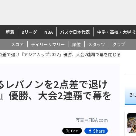
新着
Bリーグ
NBA
バスケ日本代表
中学・高校・大学 
スコア
デイリーサマリー
順位
スタッツ
クラブ
点差で退け『アジアカップ2022』優勝、大会2連覇で幕を閉じる
るレバノンを2点差で退け
2』優勝、大会2連覇で幕を
B
写真＝FIBA.com
Share