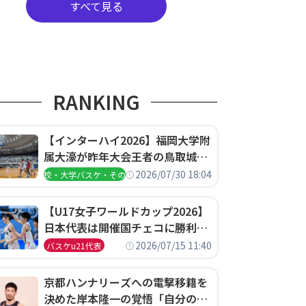
すべて見る
RANKING
【インターハイ2026】福岡大学附
属大濠が昨年大会王者の鳥取城北
を撃破、大阪薫英女学院は岐阜女
2026/07/30 18:04
高校・大学バスケ・その他
子に完勝、大会3日目試合結果
【U17女子ワールドカップ2026】
日本代表は開催国チェコに勝利し
て予選グループ3連勝で首位通
2026/07/15 11:40
バスケu21代表
過！準々決勝の相手はエジプトに
決定
京都ハンナリーズへの電撃移籍を
決めた岸本隆一の覚悟「自分のエ