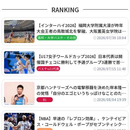
RANKING
【インターハイ2026】福岡大学附属大濠が昨年
大会王者の鳥取城北を撃破、大阪薫英女学院は岐
阜女子に完勝、大会3日目試合結果
2026/07/30 18:04
高校・大学バスケ・その他
【U17女子ワールドカップ2026】日本代表は開
催国チェコに勝利して予選グループ3連勝で首位
通過！準々決勝の相手はエジプトに決定
2026/07/15 11:40
バスケu21代表
京都ハンナリーズへの電撃移籍を決めた岸本隆一
の覚悟「自分のエゴというちっぽけなことのため
に、京都に来たわけではない」
2026/08/04 19:39
B1
【NBA】早速の『レブロン効果』、ケンテイビア
ス・コールドウェル・ポープがセブンティシクサ
ーズに1年契約で加入