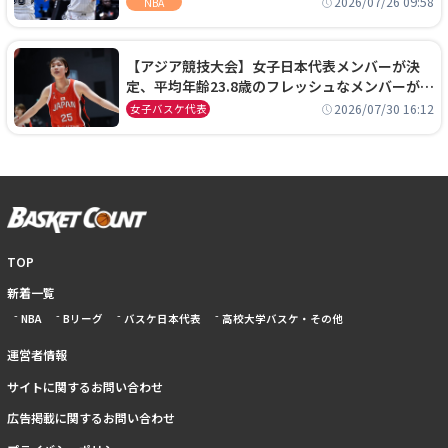
2026/07/26 09:58
NBA
【アジア競技大会】女子日本代表メンバーが決
定、平均年齢23.8歳のフレッシュなメンバーが日
本開催の大舞台で頂点を狙う
2026/07/30 16:12
女子バスケ代表
TOP
新着一覧
NBA
Bリーグ
バスケ日本代表
高校大学バスケ・その他
運営者情報
サイトに関するお問い合わせ
広告掲載に関するお問い合わせ