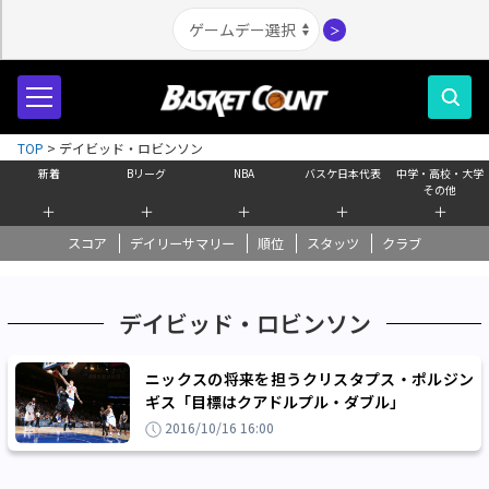
＞
TOP
>
デイビッド・ロビンソン
新着
Bリーグ
NBA
バスケ日本代表
中学・高校・大学
その他
＋
＋
＋
＋
＋
スコア
デイリーサマリー
順位
スタッツ
クラブ
デイビッド・ロビンソン
ニックスの将来を担うクリスタプス・ポルジン
ギス「目標はクアドルプル・ダブル」
2016/10/16 16:00