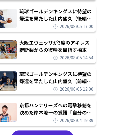
し進めて結果を求めるシーズンへ
琉球ゴールデンキングスに待望の
帰還を果たした山内盛久（後編）
「1人のウチナーンチュとしてみ
2026/08/05 17:00
んなが誇りに思えるチームにして
いく」
大阪エヴェッサが3度のアキレス
腱断裂からの復帰を目指す橋本拓
哉と契約を締結「もう一度コート
2026/08/05 14:54
に立ちたい」
琉球ゴールデンキングスに待望の
帰還を果たした山内盛久（前編）
「キングスが積み上げてきたもの
2026/08/05 12:00
を次の世代に繋いでいくのがやり
甲斐」
京都ハンナリーズへの電撃移籍を
決めた岸本隆一の覚悟「自分のエ
ゴというちっぽけなことのため
2026/08/04 19:39
に、京都に来たわけではない」