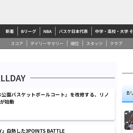
新着
Bリーグ
NBA
バスケ日本代表
中学・高校・大学 
スコア
デイリーサマリー
順位
スタッツ
クラブ
ALLDAY
B
木公園バスケットボールコート』を改修する、リノ
が始動
DAY」白熱した3POINTS BATTLE