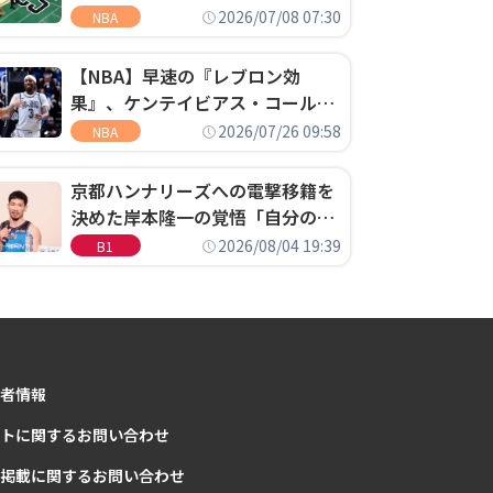
明「キャップの70％が2人の選手
2026/07/08 07:30
NBA
に集中するチームでは勝てない」
【NBA】早速の『レブロン効
果』、ケンテイビアス・コールド
ウェル・ポープがセブンティシク
2026/07/26 09:58
NBA
サーズに1年契約で加入
京都ハンナリーズへの電撃移籍を
決めた岸本隆一の覚悟「自分のエ
ゴというちっぽけなことのため
2026/08/04 19:39
B1
に、京都に来たわけではない」
者情報
トに関するお問い合わせ
掲載に関するお問い合わせ