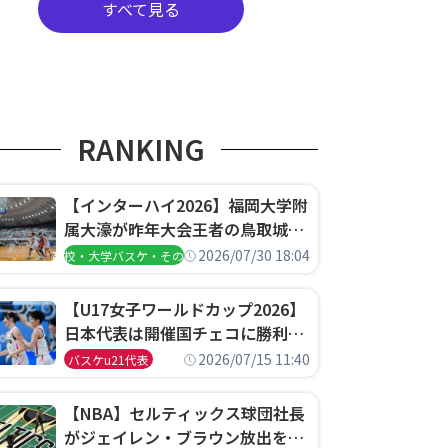
すべて見る
RANKING
【インターハイ2026】福岡大学附
属大濠が昨年大会王者の鳥取城北
を撃破、大阪薫英女学院は岐阜女
2026/07/30 18:04
高校・大学バスケ・その他
子に完勝、大会3日目試合結果
【U17女子ワールドカップ2026】
日本代表は開催国チェコに勝利し
て予選グループ3連勝で首位通
2026/07/15 11:40
バスケu21代表
過！準々決勝の相手はエジプトに
決定
【NBA】セルティックス球団社長
がジェイレン・ブラウン放出を説