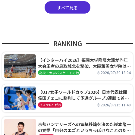
すべて見る
RANKING
【インターハイ2026】福岡大学附属大濠が昨年
大会王者の鳥取城北を撃破、大阪薫英女学院は岐
阜女子に完勝、大会3日目試合結果
2026/07/30 18:04
高校・大学バスケ・その他
【U17女子ワールドカップ2026】日本代表は開
催国チェコに勝利して予選グループ3連勝で首位
通過！準々決勝の相手はエジプトに決定
2026/07/15 11:40
バスケu21代表
京都ハンナリーズへの電撃移籍を決めた岸本隆一
の覚悟「自分のエゴというちっぽけなことのため