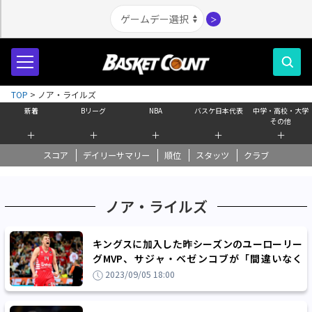
＞
TOP
>
ノア・ライルズ
新着
Bリーグ
NBA
バスケ日本代表
中学・高校・大学
その他
＋
＋
＋
＋
＋
スコア
デイリーサマリー
順位
スタッツ
クラブ
ノア・ライルズ
キングスに加入した昨シーズンのユーローリー
グMVP、サジャ・ベゼンコブが「間違いなく
NBAはトップ」と断言
2023/09/05 18:00