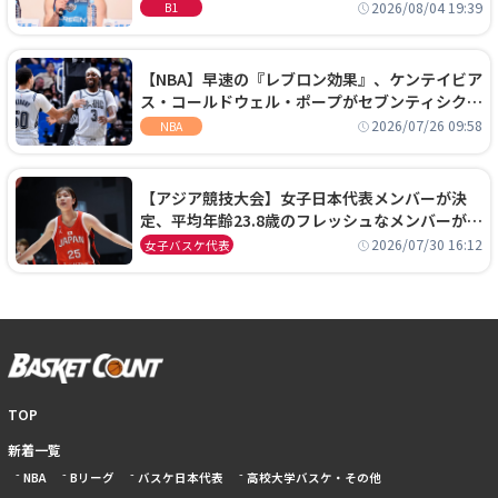
に、京都に来たわけではない」
2026/08/04 19:39
B1
【NBA】早速の『レブロン効果』、ケンテイビア
ス・コールドウェル・ポープがセブンティシクサ
ーズに1年契約で加入
2026/07/26 09:58
NBA
【アジア競技大会】女子日本代表メンバーが決
定、平均年齢23.8歳のフレッシュなメンバーが日
本開催の大舞台で頂点を狙う
2026/07/30 16:12
女子バスケ代表
TOP
新着一覧
NBA
Bリーグ
バスケ日本代表
高校大学バスケ・その他