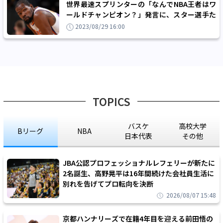
世界最速スプリンターの「なんでNBA王者はワ
ールドチャンピオン？」発言に、スター選手た
ちが否定的な反応
2023/08/29 16:00
TOPICS
バスケ
高校大学
Bリーグ
NBA
日本代表
その他
JBA公認プロフェッショナルレフェリーが新たに
2名誕生、高野晃平は16年間続けた会社員生活に
別れを告げてプロ転向を決断
2026/08/07 15:48
京都ハンナリーズで在籍4年目を迎える前田悟の