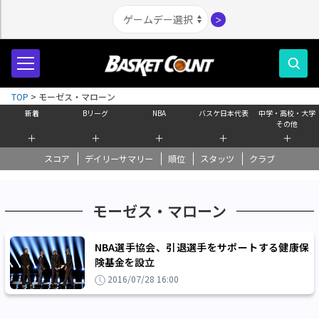
＞
TOP
>
モーゼス・マローン
新着
Bリーグ
NBA
バスケ日本代表
中学・高校・大学
その他
＋
＋
＋
＋
＋
スコア
デイリーサマリー
順位
スタッツ
クラブ
モーゼス・マローン
NBA選手協会、引退選手をサポートする健康保
険基金を設立
2016/07/28 16:00