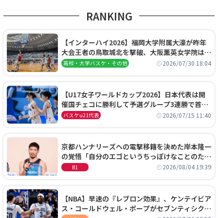
RANKING
【インターハイ2026】福岡大学附属大濠が昨年
大会王者の鳥取城北を撃破、大阪薫英女学院は岐
阜女子に完勝、大会3日目試合結果
2026/07/30 18:04
高校・大学バスケ・その他
【U17女子ワールドカップ2026】日本代表は開
催国チェコに勝利して予選グループ3連勝で首位
通過！準々決勝の相手はエジプトに決定
2026/07/15 11:40
バスケu21代表
京都ハンナリーズへの電撃移籍を決めた岸本隆一
の覚悟「自分のエゴというちっぽけなことのため
に、京都に来たわけではない」
2026/08/04 19:39
B1
【NBA】早速の『レブロン効果』、ケンテイビア
ス・コールドウェル・ポープがセブンティシクサ
ーズに1年契約で加入