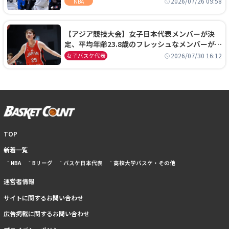
2026/07/26 09:58
NBA
【アジア競技大会】女子日本代表メンバーが決
定、平均年齢23.8歳のフレッシュなメンバーが日
本開催の大舞台で頂点を狙う
2026/07/30 16:12
女子バスケ代表
TOP
新着一覧
NBA
Bリーグ
バスケ日本代表
高校大学バスケ・その他
運営者情報
サイトに関するお問い合わせ
広告掲載に関するお問い合わせ