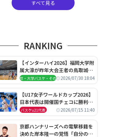
すべて見る
RANKING
【インターハイ2026】福岡大学附
属大濠が昨年大会王者の鳥取城北
を撃破、大阪薫英女学院は岐阜女
2026/07/30 18:04
高校・大学バスケ・その他
子に完勝、大会3日目試合結果
【U17女子ワールドカップ2026】
日本代表は開催国チェコに勝利し
て予選グループ3連勝で首位通
2026/07/15 11:40
バスケu21代表
過！準々決勝の相手はエジプトに
決定
京都ハンナリーズへの電撃移籍を
決めた岸本隆一の覚悟「自分のエ