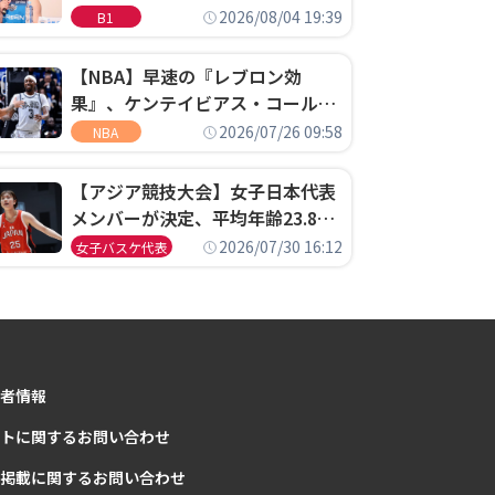
ゴというちっぽけなことのため
2026/08/04 19:39
B1
に、京都に来たわけではない」
【NBA】早速の『レブロン効
果』、ケンテイビアス・コールド
ウェル・ポープがセブンティシク
2026/07/26 09:58
NBA
サーズに1年契約で加入
【アジア競技大会】女子日本代表
メンバーが決定、平均年齢23.8歳
のフレッシュなメンバーが日本開
2026/07/30 16:12
女子バスケ代表
催の大舞台で頂点を狙う
者情報
トに関するお問い合わせ
掲載に関するお問い合わせ