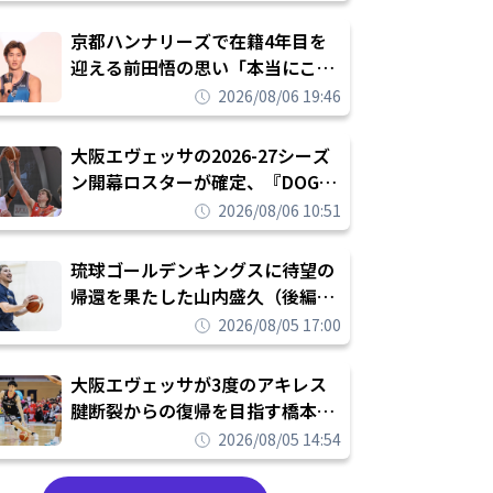
れを告げてプロ転向を決断
京都ハンナリーズで在籍4年目を
迎える前田悟の思い「本当にこの
チームで勝ちたい、負けたまま舐
2026/08/06 19:46
められたまま終わりたくない」
大阪エヴェッサの2026-27シーズ
ン開幕ロスターが確定、『DOG
FIGHT』のチームカルチャーを推
2026/08/06 10:51
し進めて結果を求めるシーズンへ
琉球ゴールデンキングスに待望の
帰還を果たした山内盛久（後編）
「1人のウチナーンチュとしてみ
2026/08/05 17:00
んなが誇りに思えるチームにして
いく」
大阪エヴェッサが3度のアキレス
腱断裂からの復帰を目指す橋本拓
哉と契約を締結「もう一度コート
2026/08/05 14:54
に立ちたい」