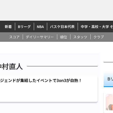
新着
Bリーグ
NBA
バスケ日本代表
中学・高校・大学 
スコア
デイリーサマリー
順位
スタッツ
クラブ
仲村直人
B
ジェンドが集結したイベントで3on3が白熱！