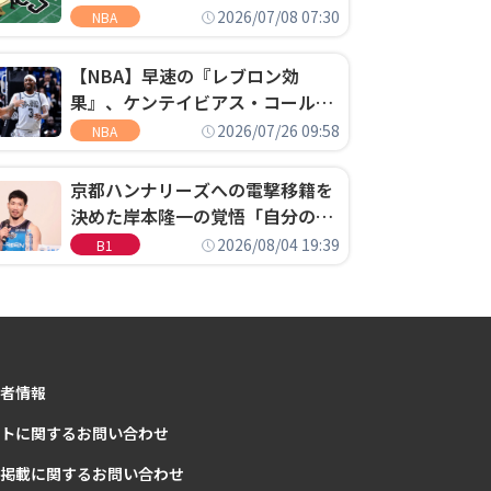
明「キャップの70％が2人の選手
2026/07/08 07:30
NBA
に集中するチームでは勝てない」
【NBA】早速の『レブロン効
果』、ケンテイビアス・コールド
ウェル・ポープがセブンティシク
2026/07/26 09:58
NBA
サーズに1年契約で加入
京都ハンナリーズへの電撃移籍を
決めた岸本隆一の覚悟「自分のエ
ゴというちっぽけなことのため
2026/08/04 19:39
B1
に、京都に来たわけではない」
者情報
トに関するお問い合わせ
掲載に関するお問い合わせ