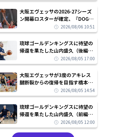
められたまま終わりたくない」
大阪エヴェッサの2026-27シーズ
ン開幕ロスターが確定、『DOG
FIGHT』のチームカルチャーを推
2026/08/06 10:51
し進めて結果を求めるシーズンへ
琉球ゴールデンキングスに待望の
帰還を果たした山内盛久（後編）
「1人のウチナーンチュとしてみ
2026/08/05 17:00
んなが誇りに思えるチームにして
いく」
大阪エヴェッサが3度のアキレス
腱断裂からの復帰を目指す橋本拓
哉と契約を締結「もう一度コート
2026/08/05 14:54
に立ちたい」
琉球ゴールデンキングスに待望の
帰還を果たした山内盛久（前編）
「キングスが積み上げてきたもの
2026/08/05 12:00
を次の世代に繋いでいくのがやり
甲斐」