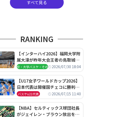
すべて見る
RANKING
【インターハイ2026】福岡大学附
属大濠が昨年大会王者の鳥取城北
を撃破、大阪薫英女学院は岐阜女
2026/07/30 18:04
高校・大学バスケ・その他
子に完勝、大会3日目試合結果
【U17女子ワールドカップ2026】
日本代表は開催国チェコに勝利し
て予選グループ3連勝で首位通
2026/07/15 11:40
バスケu21代表
過！準々決勝の相手はエジプトに
決定
【NBA】セルティックス球団社長
がジェイレン・ブラウン放出を説