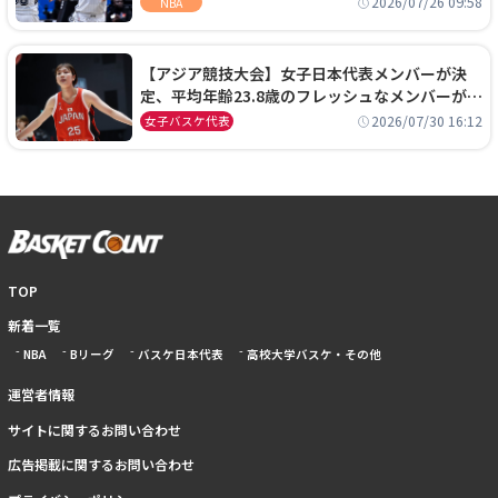
2026/07/26 09:58
NBA
【アジア競技大会】女子日本代表メンバーが決
定、平均年齢23.8歳のフレッシュなメンバーが日
本開催の大舞台で頂点を狙う
2026/07/30 16:12
女子バスケ代表
TOP
新着一覧
NBA
Bリーグ
バスケ日本代表
高校大学バスケ・その他
運営者情報
サイトに関するお問い合わせ
広告掲載に関するお問い合わせ