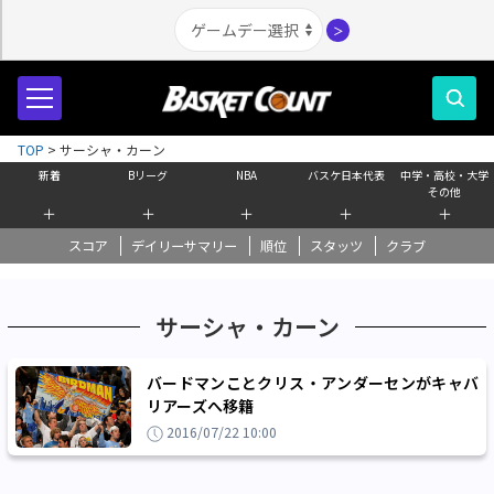
＞
TOP
>
サーシャ・カーン
新着
Bリーグ
NBA
バスケ日本代表
中学・高校・大学
その他
＋
＋
＋
＋
＋
スコア
デイリーサマリー
順位
スタッツ
クラブ
サーシャ・カーン
バードマンことクリス・アンダーセンがキャバ
リアーズへ移籍
2016/07/22 10:00