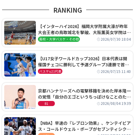
RANKING
【インターハイ2026】福岡大学附属大濠が昨年
大会王者の鳥取城北を撃破、大阪薫英女学院は岐
阜女子に完勝、大会3日目試合結果
2026/07/30 18:04
高校・大学バスケ・その他
【U17女子ワールドカップ2026】日本代表は開
催国チェコに勝利して予選グループ3連勝で首位
通過！準々決勝の相手はエジプトに決定
2026/07/15 11:40
バスケu21代表
京都ハンナリーズへの電撃移籍を決めた岸本隆一
の覚悟「自分のエゴというちっぽけなことのため
に、京都に来たわけではない」
2026/08/04 19:39
B1
【NBA】早速の『レブロン効果』、ケンテイビア
ス・コールドウェル・ポープがセブンティシクサ
ーズに1年契約で加入