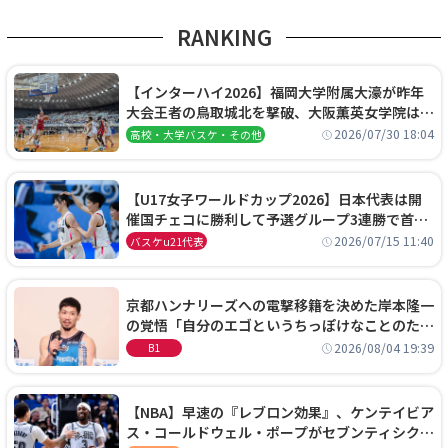
RANKING
【インターハイ2026】福岡大学附属大濠が昨年
大会王者の鳥取城北を撃破、大阪薫英女学院は岐
阜女子に完勝、大会3日目試合結果
2026/07/30 18:04
高校・大学バスケ・その他
【U17女子ワールドカップ2026】日本代表は開
催国チェコに勝利して予選グループ3連勝で首位
通過！準々決勝の相手はエジプトに決定
2026/07/15 11:40
バスケu21代表
京都ハンナリーズへの電撃移籍を決めた岸本隆一
の覚悟「自分のエゴというちっぽけなことのため
に、京都に来たわけではない」
2026/08/04 19:39
B1
【NBA】早速の『レブロン効果』、ケンテイビア
ス・コールドウェル・ポープがセブンティシクサ