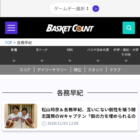
＞
TOP
>
各務早紀
新着
Bリーグ
NBA
バスケ日本代表
中学・高校・大学
その他
＋
＋
＋
＋
＋
スコア
デイリーサマリー
順位
スタッツ
クラブ
各務早紀
松山玲奈＆各務早紀、互いにない個性を補う開
志国際のWキャプテン「個の力を埋められるの
はチーム力」
2020/11/03 12:00