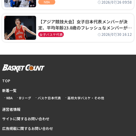
ーズに1年契約で加入
2026/07/26 09:58
NBA
【アジア競技大会】女子日本代表メンバーが決
定、平均年齢23.8歳のフレッシュなメンバーが日
本開催の大舞台で頂点を狙う
2026/07/30 16:12
女子バスケ代表
TOP
新着一覧
NBA
Bリーグ
バスケ日本代表
高校大学バスケ・その他
運営者情報
サイトに関するお問い合わせ
広告掲載に関するお問い合わせ