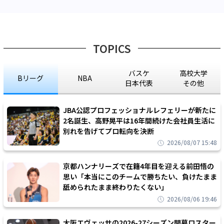
TOPICS
バスケ
高校大学
Bリーグ
NBA
日本代表
その他
JBA公認プロフェッショナルレフェリーが新たに
2名誕生、高野晃平は16年間続けた会社員生活に
別れを告げてプロ転向を決断
2026/08/07 15:48
京都ハンナリーズで在籍4年目を迎える前田悟の
思い「本当にこのチームで勝ちたい、負けたまま
舐められたまま終わりたくない」
2026/08/06 19:46
大阪エヴェッサの2026-27シーズン開幕ロスター