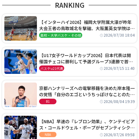
RANKING
【インターハイ2026】福岡大学附属大濠が昨年
大会王者の鳥取城北を撃破、大阪薫英女学院は岐
阜女子に完勝、大会3日目試合結果
2026/07/30 18:04
高校・大学バスケ・その他
【U17女子ワールドカップ2026】日本代表は開
催国チェコに勝利して予選グループ3連勝で首位
通過！準々決勝の相手はエジプトに決定
2026/07/15 11:40
バスケu21代表
京都ハンナリーズへの電撃移籍を決めた岸本隆一
の覚悟「自分のエゴというちっぽけなことのため
に、京都に来たわけではない」
2026/08/04 19:39
B1
【NBA】早速の『レブロン効果』、ケンテイビア
ス・コールドウェル・ポープがセブンティシクサ
ーズに1年契約で加入
2026/07/26 09:58
NBA