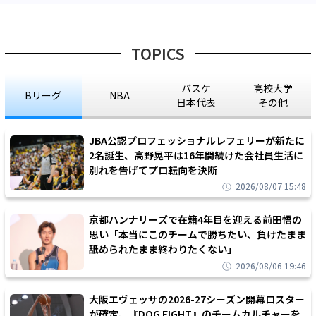
TOPICS
バスケ
高校大学
Bリーグ
NBA
日本代表
その他
JBA公認プロフェッショナルレフェリーが新たに
2名誕生、高野晃平は16年間続けた会社員生活に
別れを告げてプロ転向を決断
2026/08/07 15:48
京都ハンナリーズで在籍4年目を迎える前田悟の
思い「本当にこのチームで勝ちたい、負けたまま
舐められたまま終わりたくない」
2026/08/06 19:46
大阪エヴェッサの2026-27シーズン開幕ロスター
が確定、『DOG FIGHT』のチームカルチャーを