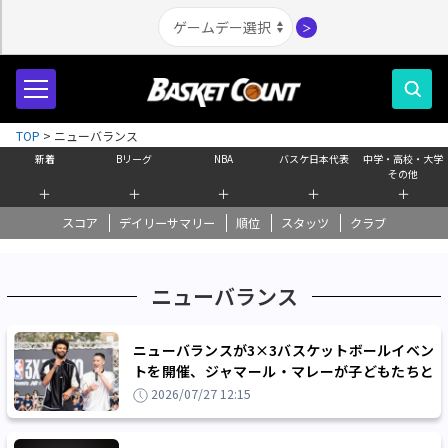
＞
TOP
>
ニューバランス
新着
Bリーグ
NBA
バスケ日本代表
中学・高校・大学
その他
＋
＋
＋
＋
＋
スコア
デイリーサマリー
順位
スタッツ
クラブ
ニューバランス
ニューバランスが3×3バスケットボールイベン
トを開催、ジャマール・マレーが子どもたちと
触れ合う夢の2日間に
2026/07/27 12:15