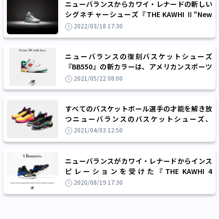
ニューバランスからカワイ・レナードの新しい
シグネチャーシューズ『THE KAWHI Ⅱ“New
Money”』が登場
2022/03/18 17:30
ニューバランスの復刻バスケットシューズ
『BB550』の新カラーは、アメリカンスポーツ
カルチャーから着想を得た一足に
2021/05/22 08:00
すべてのバスケットボール選手の才能を解き放
つニューバランスのバスケットシューズ、
『TWO WXY』の新カラーが登場
2021/04/03 12:50
ニューバランスがカワイ・レナードからインス
ピレーションを受けた『THE KAWHI 4
Bounces』を発売
2020/08/19 17:30