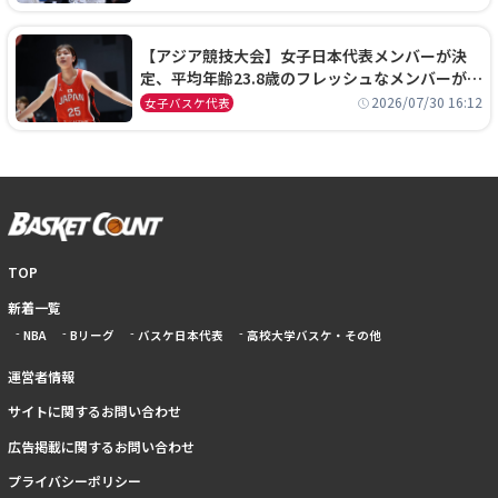
【アジア競技大会】女子日本代表メンバーが決
定、平均年齢23.8歳のフレッシュなメンバーが日
本開催の大舞台で頂点を狙う
2026/07/30 16:12
女子バスケ代表
TOP
新着一覧
NBA
Bリーグ
バスケ日本代表
高校大学バスケ・その他
運営者情報
サイトに関するお問い合わせ
広告掲載に関するお問い合わせ
プライバシーポリシー