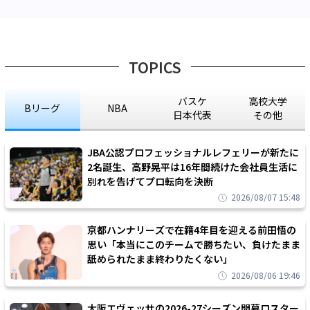
TOPICS
バスケ
高校大学
Bリーグ
NBA
日本代表
その他
JBA公認プロフェッショナルレフェリーが新たに
2名誕生、高野晃平は16年間続けた会社員生活に
別れを告げてプロ転向を決断
2026/08/07 15:48
京都ハンナリーズで在籍4年目を迎える前田悟の
思い「本当にこのチームで勝ちたい、負けたまま
舐められたまま終わりたくない」
2026/08/06 19:46
大阪エヴェッサの2026-27シーズン開幕ロスター