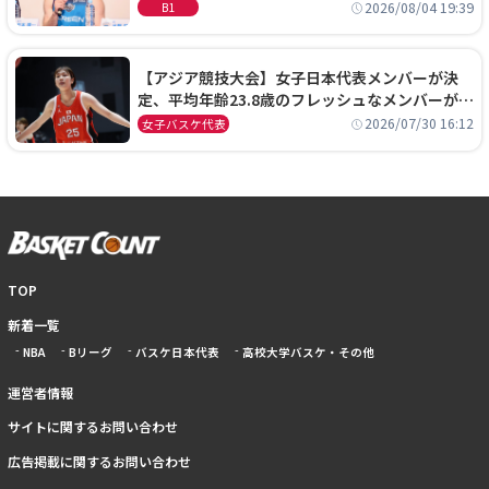
に、京都に来たわけではない」
2026/08/04 19:39
B1
【アジア競技大会】女子日本代表メンバーが決
定、平均年齢23.8歳のフレッシュなメンバーが日
本開催の大舞台で頂点を狙う
2026/07/30 16:12
女子バスケ代表
TOP
新着一覧
NBA
Bリーグ
バスケ日本代表
高校大学バスケ・その他
運営者情報
サイトに関するお問い合わせ
広告掲載に関するお問い合わせ