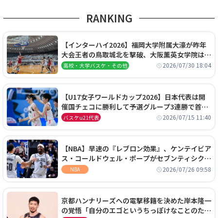
RANKING
【インターハイ2026】福岡大学附属大濠が昨年
大会王者の鳥取城北を撃破、大阪薫英女学院は岐
阜女子に完勝、大会3日目試合結果
2026/07/30 18:04
高校・大学バスケ・その他
【U17女子ワールドカップ2026】日本代表は開
催国チェコに勝利して予選グループ3連勝で首位
通過！準々決勝の相手はエジプトに決定
2026/07/15 11:40
バスケu21代表
【NBA】早速の『レブロン効果』、ケンテイビア
ス・コールドウェル・ポープがセブンティシクサ
ーズに1年契約で加入
2026/07/26 09:58
NBA
京都ハンナリーズへの電撃移籍を決めた岸本隆一
の覚悟「自分のエゴというちっぽけなことのため