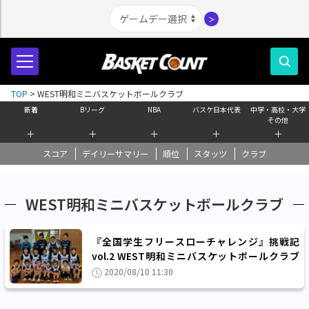
＞
TOP
>
WEST明和ミニバスケットボールクラブ
新着
Bリーグ
NBA
バスケ日本代表
中学・高校・大学
その他
＋
＋
＋
＋
＋
スコア
デイリーサマリー
順位
スタッツ
クラブ
WEST明和ミニバスケットボールクラブ
『全国学生フリースローチャレンジ』挑戦記
vol.2 WEST明和ミニバスケットボールクラブ
「みんなで力を合わせて挑戦」
2020/08/10 11:30