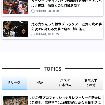
カークがキャリアハイの40得点を挙げたアルバ
ルク東京、滋賀との乱打戦を制す
2018/01/28 20:00
対応力が光った栃木ブレックス、滋賀の攻め手
を次々に封じる完勝で勝率5割に迫る
2018/01/18 21:55
TOPICS
バスケ
高校大学
Bリーグ
NBA
日本代表
その他
JBA公認プロフェッショナルレフェリーが新たに
2名誕生、高野晃平は16年間続けた会社員生活に