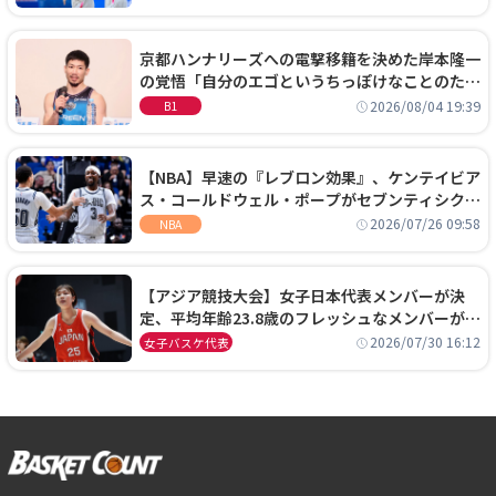
京都ハンナリーズへの電撃移籍を決めた岸本隆一
の覚悟「自分のエゴというちっぽけなことのため
に、京都に来たわけではない」
2026/08/04 19:39
B1
【NBA】早速の『レブロン効果』、ケンテイビア
ス・コールドウェル・ポープがセブンティシクサ
ーズに1年契約で加入
2026/07/26 09:58
NBA
【アジア競技大会】女子日本代表メンバーが決
定、平均年齢23.8歳のフレッシュなメンバーが日
本開催の大舞台で頂点を狙う
2026/07/30 16:12
女子バスケ代表