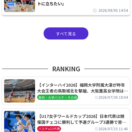
トに立ちたい」
2026/08/05 14:54
すべて見る
RANKING
【インターハイ2026】福岡大学附属大濠が昨年
大会王者の鳥取城北を撃破、大阪薫英女学院は岐
阜女子に完勝、大会3日目試合結果
2026/07/30 18:04
高校・大学バスケ・その他
【U17女子ワールドカップ2026】日本代表は開
催国チェコに勝利して予選グループ3連勝で首位
通過！準々決勝の相手はエジプトに決定
2026/07/15 11:40
バスケu21代表