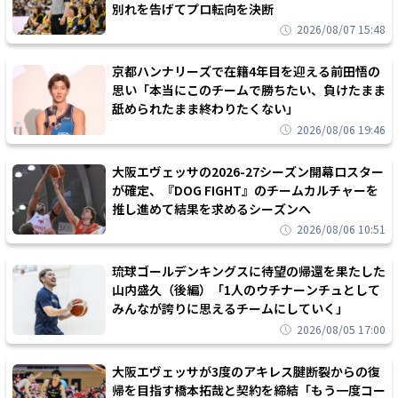
別れを告げてプロ転向を決断
2026/08/07 15:48
京都ハンナリーズで在籍4年目を迎える前田悟の
思い「本当にこのチームで勝ちたい、負けたまま
舐められたまま終わりたくない」
2026/08/06 19:46
大阪エヴェッサの2026-27シーズン開幕ロスター
が確定、『DOG FIGHT』のチームカルチャーを
推し進めて結果を求めるシーズンへ
2026/08/06 10:51
琉球ゴールデンキングスに待望の帰還を果たした
山内盛久（後編）「1人のウチナーンチュとして
みんなが誇りに思えるチームにしていく」
2026/08/05 17:00
大阪エヴェッサが3度のアキレス腱断裂からの復
帰を目指す橋本拓哉と契約を締結「もう一度コー