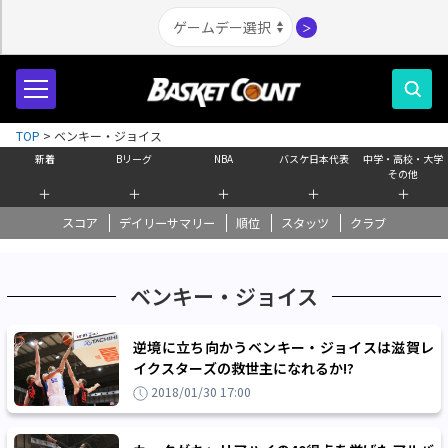
＞
TOP
>
ベンキー・ジョイス
新着
Bリーグ
NBA
バスケ日本代表
中学・高校・大学
その他
＋
＋
＋
＋
＋
スコア
デイリーサマリー
順位
スタッツ
クラブ
ベンキー・ジョイス
逆境に立ち向かうベンキー・ジョイスは滋賀レ
イクスターズの救世主になれるか!?
2018/01/30 17:00