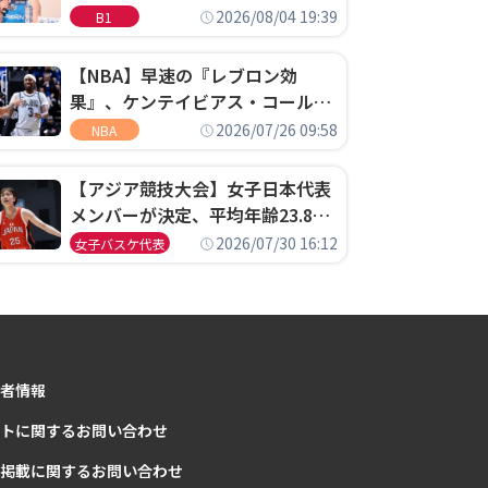
ゴというちっぽけなことのため
2026/08/04 19:39
B1
に、京都に来たわけではない」
【NBA】早速の『レブロン効
果』、ケンテイビアス・コールド
ウェル・ポープがセブンティシク
2026/07/26 09:58
NBA
サーズに1年契約で加入
【アジア競技大会】女子日本代表
メンバーが決定、平均年齢23.8歳
のフレッシュなメンバーが日本開
2026/07/30 16:12
女子バスケ代表
催の大舞台で頂点を狙う
者情報
トに関するお問い合わせ
掲載に関するお問い合わせ