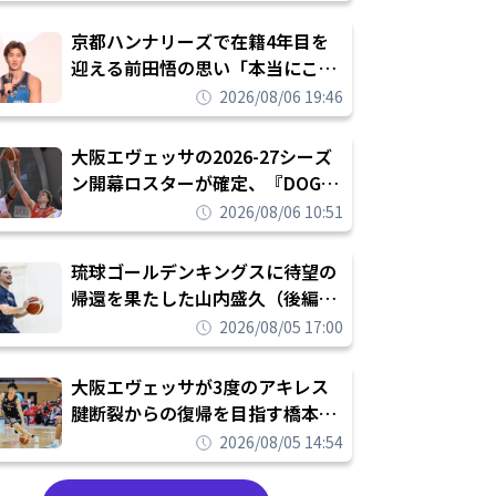
れを告げてプロ転向を決断
京都ハンナリーズで在籍4年目を
迎える前田悟の思い「本当にこの
チームで勝ちたい、負けたまま舐
2026/08/06 19:46
められたまま終わりたくない」
大阪エヴェッサの2026-27シーズ
ン開幕ロスターが確定、『DOG
FIGHT』のチームカルチャーを推
2026/08/06 10:51
し進めて結果を求めるシーズンへ
琉球ゴールデンキングスに待望の
帰還を果たした山内盛久（後編）
「1人のウチナーンチュとしてみ
2026/08/05 17:00
んなが誇りに思えるチームにして
いく」
大阪エヴェッサが3度のアキレス
腱断裂からの復帰を目指す橋本拓
哉と契約を締結「もう一度コート
2026/08/05 14:54
に立ちたい」