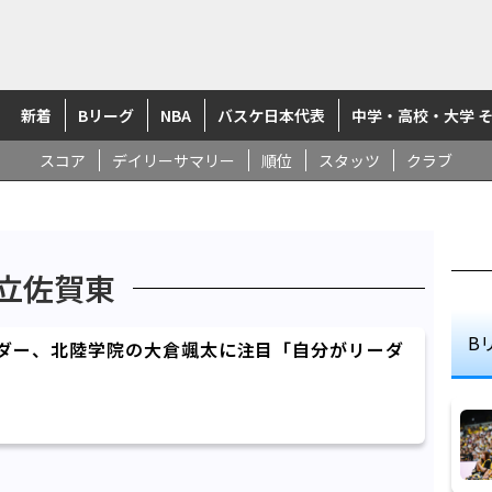
新着
Bリーグ
NBA
バスケ日本代表
中学・高校・大学 
スコア
デイリーサマリー
順位
スタッツ
クラブ
立佐賀東
B
ンダー、北陸学院の大倉颯太に注目「自分がリーダ