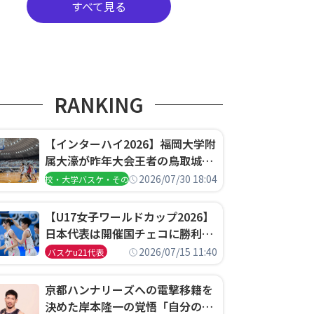
すべて見る
RANKING
【インターハイ2026】福岡大学附
属大濠が昨年大会王者の鳥取城北
を撃破、大阪薫英女学院は岐阜女
2026/07/30 18:04
高校・大学バスケ・その他
子に完勝、大会3日目試合結果
【U17女子ワールドカップ2026】
日本代表は開催国チェコに勝利し
て予選グループ3連勝で首位通
2026/07/15 11:40
バスケu21代表
過！準々決勝の相手はエジプトに
決定
京都ハンナリーズへの電撃移籍を
決めた岸本隆一の覚悟「自分のエ