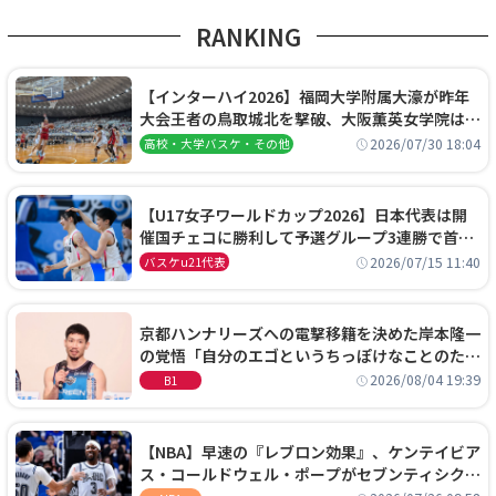
RANKING
【インターハイ2026】福岡大学附属大濠が昨年
大会王者の鳥取城北を撃破、大阪薫英女学院は岐
阜女子に完勝、大会3日目試合結果
2026/07/30 18:04
高校・大学バスケ・その他
【U17女子ワールドカップ2026】日本代表は開
催国チェコに勝利して予選グループ3連勝で首位
通過！準々決勝の相手はエジプトに決定
2026/07/15 11:40
バスケu21代表
京都ハンナリーズへの電撃移籍を決めた岸本隆一
の覚悟「自分のエゴというちっぽけなことのため
に、京都に来たわけではない」
2026/08/04 19:39
B1
【NBA】早速の『レブロン効果』、ケンテイビア
ス・コールドウェル・ポープがセブンティシクサ
ーズに1年契約で加入