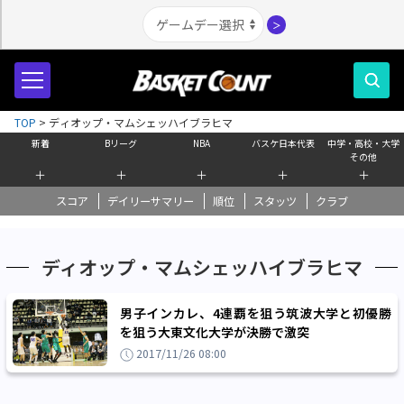
＞
TOP
>
ディオップ・マムシェッハイブラヒマ
新着
Bリーグ
NBA
バスケ日本代表
中学・高校・大学
その他
＋
＋
＋
＋
＋
スコア
デイリーサマリー
順位
スタッツ
クラブ
ディオップ・マムシェッハイブラヒマ
男子インカレ、4連覇を狙う筑波大学と初優勝
を狙う大東文化大学が決勝で激突
2017/11/26 08:00