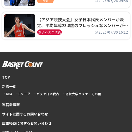
2026/07/26 09:58
NBA
【アジア競技大会】女子日本代表メンバーが決
定、平均年齢23.8歳のフレッシュなメンバーが日
本開催の大舞台で頂点を狙う
2026/07/30 16:12
女子バスケ代表
TOP
新着一覧
NBA
Bリーグ
バスケ日本代表
高校大学バスケ・その他
運営者情報
サイトに関するお問い合わせ
広告掲載に関するお問い合わせ