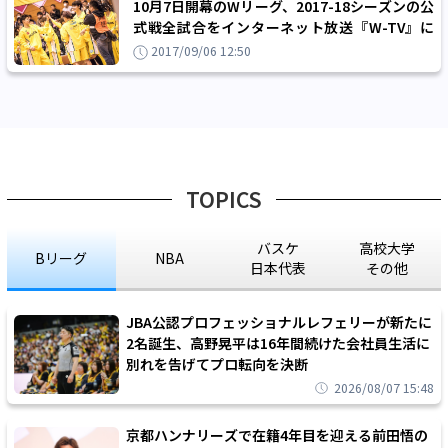
10月7日開幕のWリーグ、2017-18シーズンの公
式戦全試合をインターネット放送『W-TV』に
て無料配信することを発表！
2017/09/06 12:50
TOPICS
バスケ
高校大学
Bリーグ
NBA
日本代表
その他
JBA公認プロフェッショナルレフェリーが新たに
2名誕生、高野晃平は16年間続けた会社員生活に
別れを告げてプロ転向を決断
2026/08/07 15:48
京都ハンナリーズで在籍4年目を迎える前田悟の