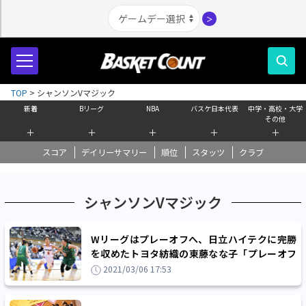
＞
TOP
>
シャンソンVマジック
新着
Bリーグ
NBA
バスケ日本代表
中学・高校・大学
その他
＋
＋
＋
＋
＋
スコア
デイリーサマリー
順位
スタッツ
クラブ
シャンソンVマジック
Wリーグはプレーオフへ、日立ハイテクに完勝
を収めたトヨタ紡織の東藤なな子「プレーオフ
は一発勝負、前半から全開で」
2021/03/06 17:53