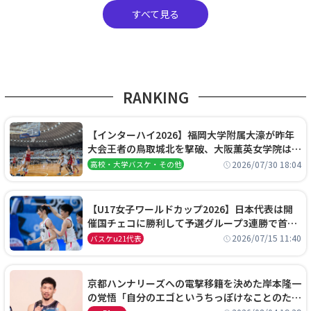
すべて見る
RANKING
【インターハイ2026】福岡大学附属大濠が昨年
大会王者の鳥取城北を撃破、大阪薫英女学院は岐
阜女子に完勝、大会3日目試合結果
2026/07/30 18:04
高校・大学バスケ・その他
【U17女子ワールドカップ2026】日本代表は開
催国チェコに勝利して予選グループ3連勝で首位
通過！準々決勝の相手はエジプトに決定
2026/07/15 11:40
バスケu21代表
京都ハンナリーズへの電撃移籍を決めた岸本隆一
の覚悟「自分のエゴというちっぽけなことのため
に、京都に来たわけではない」