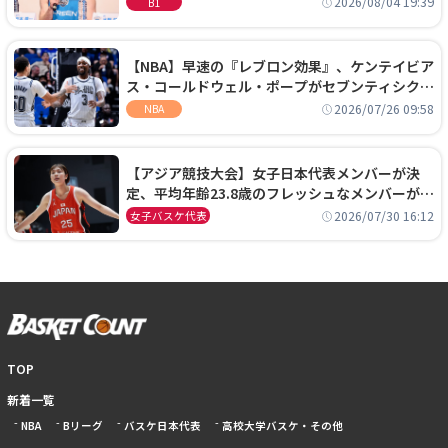
2026/08/04 19:39
B1
【NBA】早速の『レブロン効果』、ケンテイビア
ス・コールドウェル・ポープがセブンティシクサ
ーズに1年契約で加入
2026/07/26 09:58
NBA
【アジア競技大会】女子日本代表メンバーが決
定、平均年齢23.8歳のフレッシュなメンバーが日
本開催の大舞台で頂点を狙う
2026/07/30 16:12
女子バスケ代表
TOP
新着一覧
NBA
Bリーグ
バスケ日本代表
高校大学バスケ・その他