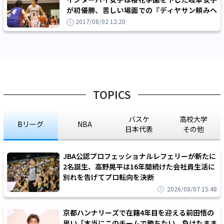
が初優勝、苦しい場面での『ディヤサン頼みへ
の脱却』が勝利の決め手に
2017/08/02 12:20
TOPICS
バスケ
高校大学
Bリーグ
NBA
日本代表
その他
JBA公認プロフェッショナルレフェリーが新たに
2名誕生、高野晃平は16年間続けた会社員生活に
別れを告げてプロ転向を決断
2026/08/07 15:48
京都ハンナリーズで在籍4年目を迎える前田悟の
思い「本当にこのチームで勝ちたい、負けたまま