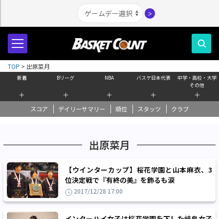
＞
TOP
>
出原菜月
新着
Bリーグ
NBA
バスケ日本代表
中学・高校・大学
その他
＋
＋
＋
＋
＋
スコア
デイリーサマリー
順位
スタッツ
クラブ
出原菜月
【ウインターカップ】桜花学園と山本麻衣、3
位決定戦で『有終の美』を飾るも涙
2017/12/28 17:00
インターハイ女子は桜花学園を下した岐阜女子