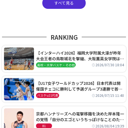
すべて見る
RANKING
【インターハイ2026】福岡大学附属大濠が昨年
大会王者の鳥取城北を撃破、大阪薫英女学院は岐
阜女子に完勝、大会3日目試合結果
2026/07/30 18:04
高校・大学バスケ・その他
【U17女子ワールドカップ2026】日本代表は開
催国チェコに勝利して予選グループ3連勝で首位
通過！準々決勝の相手はエジプトに決定
2026/07/15 11:40
バスケu21代表
京都ハンナリーズへの電撃移籍を決めた岸本隆一
の覚悟「自分のエゴというちっぽけなことのため
に、京都に来たわけではない」
2026/08/04 19:39
B1