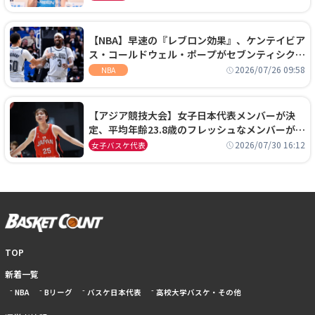
【NBA】早速の『レブロン効果』、ケンテイビア
ス・コールドウェル・ポープがセブンティシクサ
ーズに1年契約で加入
2026/07/26 09:58
NBA
【アジア競技大会】女子日本代表メンバーが決
定、平均年齢23.8歳のフレッシュなメンバーが日
本開催の大舞台で頂点を狙う
2026/07/30 16:12
女子バスケ代表
TOP
新着一覧
NBA
Bリーグ
バスケ日本代表
高校大学バスケ・その他