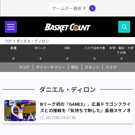
＞
TOP
>
ダニエル・ディロン
新着
Bリーグ
NBA
バスケ日本代表
中学・高校・大学
その他
＋
＋
＋
＋
＋
スコア
デイリーサマリー
順位
スタッツ
クラブ
ダニエル・ディロン
Bリーグ初の『GAME3』、広島ドラゴンフライ
ズとの接戦を『気持ちで制した』島根スサノオ
マジックがB1昇格を勝ち取る
2017/05/16 07:30