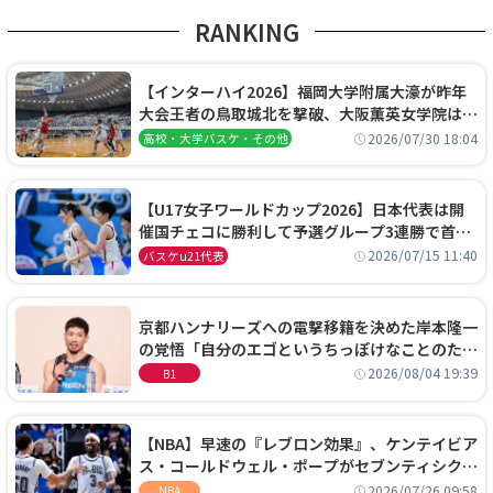
RANKING
【インターハイ2026】福岡大学附属大濠が昨年
大会王者の鳥取城北を撃破、大阪薫英女学院は岐
阜女子に完勝、大会3日目試合結果
2026/07/30 18:04
高校・大学バスケ・その他
【U17女子ワールドカップ2026】日本代表は開
催国チェコに勝利して予選グループ3連勝で首位
通過！準々決勝の相手はエジプトに決定
2026/07/15 11:40
バスケu21代表
京都ハンナリーズへの電撃移籍を決めた岸本隆一
の覚悟「自分のエゴというちっぽけなことのため
に、京都に来たわけではない」
2026/08/04 19:39
B1
【NBA】早速の『レブロン効果』、ケンテイビア
ス・コールドウェル・ポープがセブンティシクサ
ーズに1年契約で加入
2026/07/26 09:58
NBA