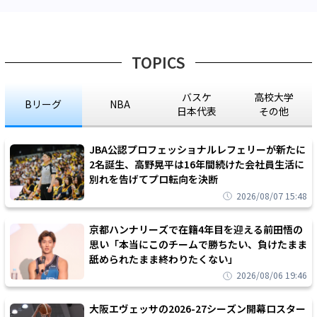
TOPICS
バスケ
高校大学
Bリーグ
NBA
日本代表
その他
JBA公認プロフェッショナルレフェリーが新たに
2名誕生、高野晃平は16年間続けた会社員生活に
別れを告げてプロ転向を決断
2026/08/07 15:48
京都ハンナリーズで在籍4年目を迎える前田悟の
思い「本当にこのチームで勝ちたい、負けたまま
舐められたまま終わりたくない」
2026/08/06 19:46
大阪エヴェッサの2026-27シーズン開幕ロスター