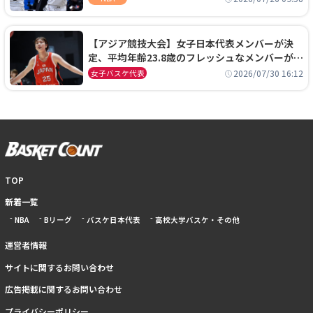
【アジア競技大会】女子日本代表メンバーが決
定、平均年齢23.8歳のフレッシュなメンバーが日
本開催の大舞台で頂点を狙う
2026/07/30 16:12
女子バスケ代表
TOP
新着一覧
NBA
Bリーグ
バスケ日本代表
高校大学バスケ・その他
運営者情報
サイトに関するお問い合わせ
広告掲載に関するお問い合わせ
プライバシーポリシー