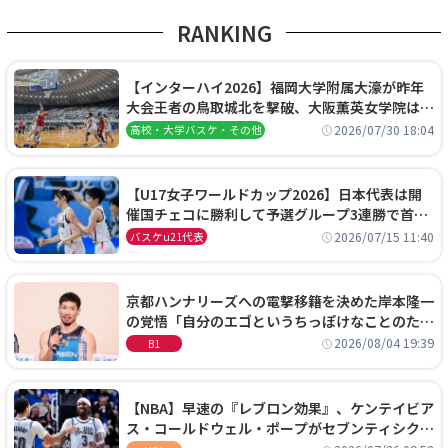
RANKING
【インターハイ2026】福岡大学附属大濠が昨年
大会王者の鳥取城北を撃破、大阪薫英女学院は岐
阜女子に完勝、大会3日目試合結果
2026/07/30 18:04
高校・大学バスケ・その他
【U17女子ワールドカップ2026】日本代表は開
催国チェコに勝利して予選グループ3連勝で首位
通過！準々決勝の相手はエジプトに決定
2026/07/15 11:40
バスケu21代表
京都ハンナリーズへの電撃移籍を決めた岸本隆一
の覚悟「自分のエゴというちっぽけなことのため
に、京都に来たわけではない」
2026/08/04 19:39
B1
【NBA】早速の『レブロン効果』、ケンテイビア
ス・コールドウェル・ポープがセブンティシクサ
ーズに1年契約で加入