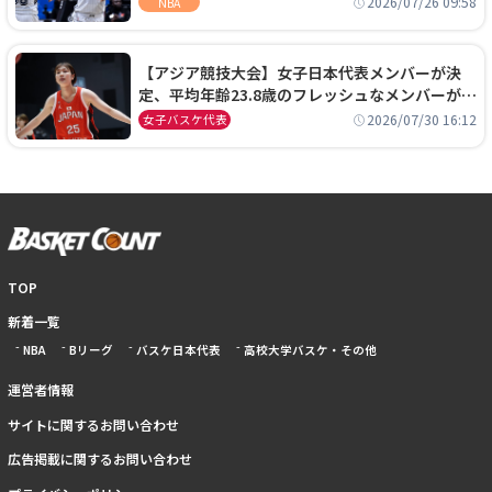
2026/07/26 09:58
NBA
【アジア競技大会】女子日本代表メンバーが決
定、平均年齢23.8歳のフレッシュなメンバーが日
本開催の大舞台で頂点を狙う
2026/07/30 16:12
女子バスケ代表
TOP
新着一覧
NBA
Bリーグ
バスケ日本代表
高校大学バスケ・その他
運営者情報
サイトに関するお問い合わせ
広告掲載に関するお問い合わせ