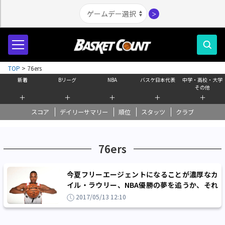
＞
TOP
>
76ers
新着
Bリーグ
NBA
バスケ日本代表
中学・高校・大学
その他
＋
＋
＋
＋
＋
スコア
デイリーサマリー
順位
スタッツ
クラブ
76ers
今夏フリーエージェントになることが濃厚なカ
イル・ラウリー、NBA優勝の夢を追うか、それ
とも……
2017/05/13 12:10