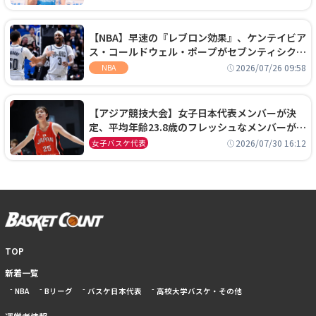
【NBA】早速の『レブロン効果』、ケンテイビア
ス・コールドウェル・ポープがセブンティシクサ
ーズに1年契約で加入
2026/07/26 09:58
NBA
【アジア競技大会】女子日本代表メンバーが決
定、平均年齢23.8歳のフレッシュなメンバーが日
本開催の大舞台で頂点を狙う
2026/07/30 16:12
女子バスケ代表
TOP
新着一覧
NBA
Bリーグ
バスケ日本代表
高校大学バスケ・その他