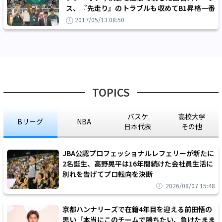
ス、『先走り』のトラブルも収めてB1昇格一番
乗り＆決勝進出！
2017/05/13 08:50
TOPICS
バスケ
高校大学
Bリーグ
NBA
日本代表
その他
JBA公認プロフェッショナルレフェリーが新たに
2名誕生、高野晃平は16年間続けた会社員生活に
別れを告げてプロ転向を決断
2026/08/07 15:48
京都ハンナリーズで在籍4年目を迎える前田悟の
思い「本当にこのチームで勝ちたい、負けたまま