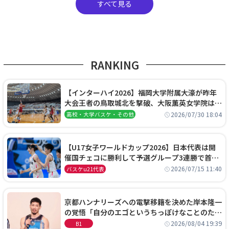
すべて見る
RANKING
【インターハイ2026】福岡大学附属大濠が昨年
大会王者の鳥取城北を撃破、大阪薫英女学院は岐
阜女子に完勝、大会3日目試合結果
2026/07/30 18:04
高校・大学バスケ・その他
【U17女子ワールドカップ2026】日本代表は開
催国チェコに勝利して予選グループ3連勝で首位
通過！準々決勝の相手はエジプトに決定
2026/07/15 11:40
バスケu21代表
京都ハンナリーズへの電撃移籍を決めた岸本隆一
の覚悟「自分のエゴというちっぽけなことのため
に、京都に来たわけではない」
2026/08/04 19:39
B1