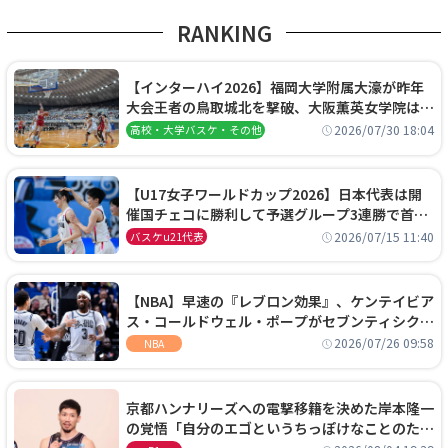
RANKING
【インターハイ2026】福岡大学附属大濠が昨年
大会王者の鳥取城北を撃破、大阪薫英女学院は岐
阜女子に完勝、大会3日目試合結果
2026/07/30 18:04
高校・大学バスケ・その他
【U17女子ワールドカップ2026】日本代表は開
催国チェコに勝利して予選グループ3連勝で首位
通過！準々決勝の相手はエジプトに決定
2026/07/15 11:40
バスケu21代表
【NBA】早速の『レブロン効果』、ケンテイビア
ス・コールドウェル・ポープがセブンティシクサ
ーズに1年契約で加入
2026/07/26 09:58
NBA
京都ハンナリーズへの電撃移籍を決めた岸本隆一
の覚悟「自分のエゴというちっぽけなことのため
に、京都に来たわけではない」