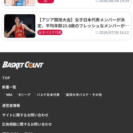
2026/08/04 19:39
B1
【アジア競技大会】女子日本代表メンバーが決
定、平均年齢23.8歳のフレッシュなメンバーが日
本開催の大舞台で頂点を狙う
2026/07/30 16:12
女子バスケ代表
TOP
新着一覧
NBA
Bリーグ
バスケ日本代表
高校大学バスケ・その他
運営者情報
サイトに関するお問い合わせ
広告掲載に関するお問い合わせ