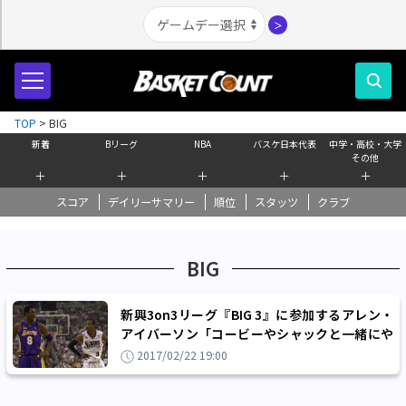
＞
TOP
>
BIG
新着
Bリーグ
NBA
バスケ日本代表
中学・高校・大学
その他
＋
＋
＋
＋
＋
スコア
デイリーサマリー
順位
スタッツ
クラブ
BIG
新興3on3リーグ『BIG 3』に参加するアレン・
アイバーソン「コービーやシャックと一緒にや
りたい」
2017/02/22 19:00