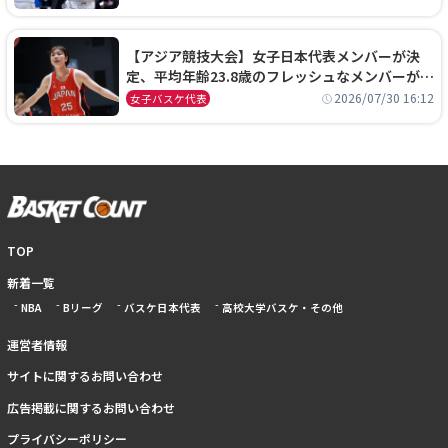
【アジア競技大会】女子日本代表メンバーが決
定、平均年齢23.8歳のフレッシュなメンバーが日
本開催の大舞台で頂点を狙う
2026/07/30 16:12
女子バスケ代表
TOP
新着一覧
NBA
Bリーグ
バスケ日本代表
高校大学バスケ・その他
運営者情報
サイトに関するお問い合わせ
広告掲載に関するお問い合わせ
プライバシーポリシー