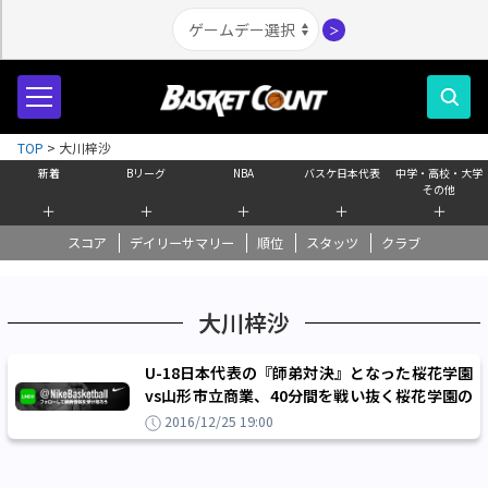
＞
TOP
>
大川梓沙
新着
Bリーグ
NBA
バスケ日本代表
中学・高校・大学
その他
＋
＋
＋
＋
＋
スコア
デイリーサマリー
順位
スタッツ
クラブ
大川梓沙
U-18日本代表の『師弟対決』となった桜花学園
vs山形市立商業、40分間を戦い抜く桜花学園の
底力が後半に爆発
2016/12/25 19:00