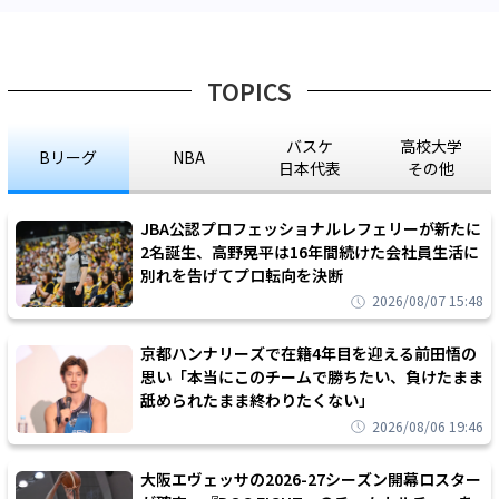
TOPICS
バスケ
高校大学
Bリーグ
NBA
日本代表
その他
JBA公認プロフェッショナルレフェリーが新たに
2名誕生、高野晃平は16年間続けた会社員生活に
別れを告げてプロ転向を決断
2026/08/07 15:48
京都ハンナリーズで在籍4年目を迎える前田悟の
思い「本当にこのチームで勝ちたい、負けたまま
舐められたまま終わりたくない」
2026/08/06 19:46
大阪エヴェッサの2026-27シーズン開幕ロスター