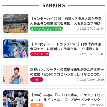
RANKING
【インターハイ2026】福岡大学附属大濠が昨年
大会王者の鳥取城北を撃破、大阪薫英女学院は岐
阜女子に完勝、大会3日目試合結果
2026/07/30 18:04
高校・大学バスケ・その他
【U17女子ワールドカップ2026】日本代表は開
催国チェコに勝利して予選グループ3連勝で首位
通過！準々決勝の相手はエジプトに決定
2026/07/15 11:40
バスケu21代表
京都ハンナリーズへの電撃移籍を決めた岸本隆一
の覚悟「自分のエゴというちっぽけなことのため
に、京都に来たわけではない」
2026/08/04 19:39
B1
【NBA】早速の『レブロン効果』、ケンテイビア
ス・コールドウェル・ポープがセブンティシクサ
ーズに1年契約で加入
2026/07/26 09:58
NBA