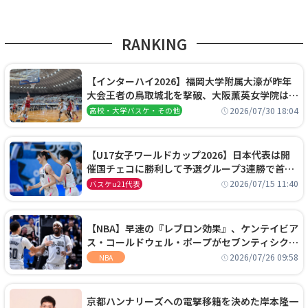
RANKING
【インターハイ2026】福岡大学附属大濠が昨年
大会王者の鳥取城北を撃破、大阪薫英女学院は岐
阜女子に完勝、大会3日目試合結果
2026/07/30 18:04
高校・大学バスケ・その他
【U17女子ワールドカップ2026】日本代表は開
催国チェコに勝利して予選グループ3連勝で首位
通過！準々決勝の相手はエジプトに決定
2026/07/15 11:40
バスケu21代表
【NBA】早速の『レブロン効果』、ケンテイビア
ス・コールドウェル・ポープがセブンティシクサ
ーズに1年契約で加入
2026/07/26 09:58
NBA
京都ハンナリーズへの電撃移籍を決めた岸本隆一