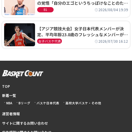
の覚悟「自分のエゴというちっぽけなことのため
に、京都に来たわけではない」
2026/08/04 19:39
B1
【アジア競技大会】女子日本代表メンバーが決
定、平均年齢23.8歳のフレッシュなメンバーが日
本開催の大舞台で頂点を狙う
2026/07/30 16:12
女子バスケ代表
TOP
新着一覧
NBA
Bリーグ
バスケ日本代表
高校大学バスケ・その他
運営者情報
サイトに関するお問い合わせ