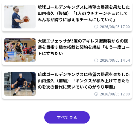
琉球ゴールデンキングスに待望の帰還を果たした
山内盛久（後編）「1人のウチナーンチュとして
みんなが誇りに思えるチームにしていく」
2026/08/05 17:00
大阪エヴェッサが3度のアキレス腱断裂からの復
帰を目指す橋本拓哉と契約を締結「もう一度コー
トに立ちたい」
2026/08/05 14:54
琉球ゴールデンキングスに待望の帰還を果たした
山内盛久（前編）「キングスが積み上げてきたも
のを次の世代に繋いでいくのがやり甲斐」
2026/08/05 12:00
すべて見る