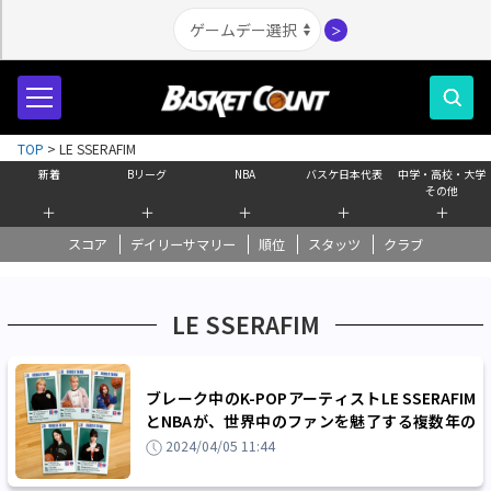
＞
TOP
>
LE SSERAFIM
新着
Bリーグ
NBA
バスケ日本代表
中学・高校・大学
その他
＋
＋
＋
＋
＋
スコア
デイリーサマリー
順位
スタッツ
クラブ
LE SSERAFIM
ブレーク中のK-POPアーティストLE SSERAFIM
とNBAが、世界中のファンを魅了する複数年の
コラボレーション
2024/04/05 11:44