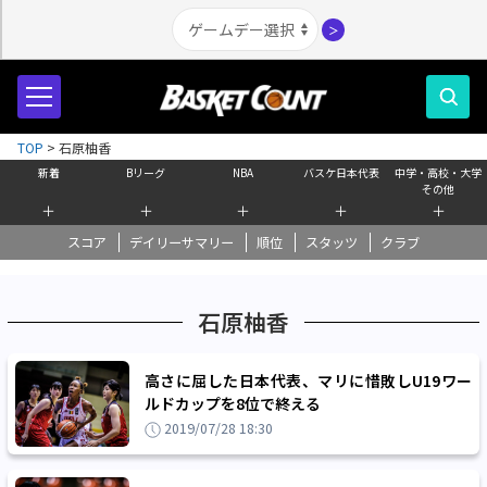
＞
TOP
>
石原柚香
新着
Bリーグ
NBA
バスケ日本代表
中学・高校・大学
その他
＋
＋
＋
＋
＋
スコア
デイリーサマリー
順位
スタッツ
クラブ
石原柚香
高さに屈した日本代表、マリに惜敗しU19ワー
ルドカップを8位で終える
2019/07/28 18:30