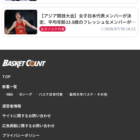
【アジア競技大会】女子日本代表メンバーが決
定、平均年齢23.8歳のフレッシュなメンバーが日
本開催の大舞台で頂点を狙う
2026/07/30 16:12
女子バスケ代表
TOP
新着一覧
NBA
Bリーグ
バスケ日本代表
高校大学バスケ・その他
運営者情報
サイトに関するお問い合わせ
広告掲載に関するお問い合わせ
プライバシーポリシー