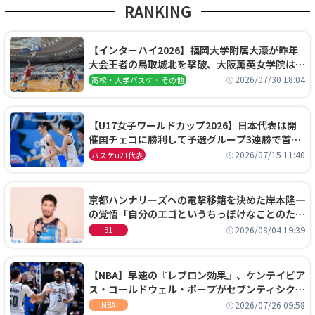
RANKING
【インターハイ2026】福岡大学附属大濠が昨年
大会王者の鳥取城北を撃破、大阪薫英女学院は岐
阜女子に完勝、大会3日目試合結果
2026/07/30 18:04
高校・大学バスケ・その他
【U17女子ワールドカップ2026】日本代表は開
催国チェコに勝利して予選グループ3連勝で首位
通過！準々決勝の相手はエジプトに決定
2026/07/15 11:40
バスケu21代表
京都ハンナリーズへの電撃移籍を決めた岸本隆一
の覚悟「自分のエゴというちっぽけなことのため
に、京都に来たわけではない」
2026/08/04 19:39
B1
【NBA】早速の『レブロン効果』、ケンテイビア
ス・コールドウェル・ポープがセブンティシクサ
ーズに1年契約で加入
2026/07/26 09:58
NBA