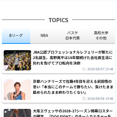
TOPICS
バスケ
高校大学
Bリーグ
NBA
日本代表
その他
JBA公認プロフェッショナルレフェリーが新たに
2名誕生、高野晃平は16年間続けた会社員生活に
別れを告げてプロ転向を決断
2026/08/07 15:48
京都ハンナリーズで在籍4年目を迎える前田悟の
思い「本当にこのチームで勝ちたい、負けたまま
舐められたまま終わりたくない」
2026/08/06 19:46
大阪エヴェッサの2026-27シーズン開幕ロスター
が確定、『DOG FIGHT』のチームカルチャーを