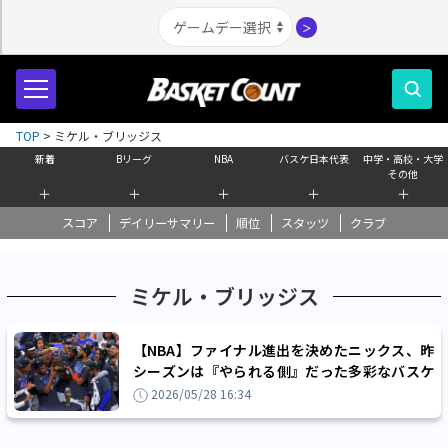
＞
TOP
>
ミケル・ブリッジス
新着
Bリーグ
NBA
バスケ日本代表
中学・高校・大学
その他
＋
＋
＋
＋
＋
スコア
デイリーサマリー
順位
スタッツ
クラブ
ミケル・ブリッジス
【NBA】ファイナル進出を決めたニックス、昨
シーズンは『やられる側』だった多彩なバスケ
を会得するまで
2026/05/28 16:34