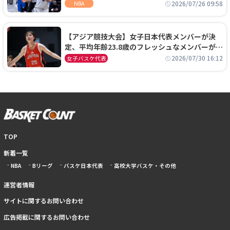
ーズに1年契約で加入
2026/07/26 09:58
NBA
【アジア競技大会】女子日本代表メンバーが決
定、平均年齢23.8歳のフレッシュなメンバーが日
本開催の大舞台で頂点を狙う
2026/07/30 16:12
女子バスケ代表
TOP
新着一覧
NBA
Bリーグ
バスケ日本代表
高校大学バスケ・その他
運営者情報
サイトに関するお問い合わせ
広告掲載に関するお問い合わせ