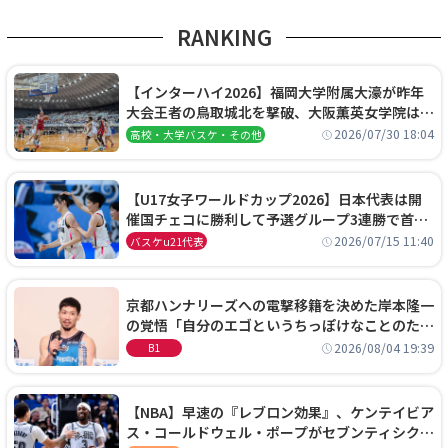
RANKING
【インターハイ2026】福岡大学附属大濠が昨年
大会王者の鳥取城北を撃破、大阪薫英女学院は岐
阜女子に完勝、大会3日目試合結果
2026/07/30 18:04
高校・大学バスケ・その他
【U17女子ワールドカップ2026】日本代表は開
催国チェコに勝利して予選グループ3連勝で首位
通過！準々決勝の相手はエジプトに決定
2026/07/15 11:40
バスケu21代表
京都ハンナリーズへの電撃移籍を決めた岸本隆一
の覚悟「自分のエゴというちっぽけなことのため
に、京都に来たわけではない」
2026/08/04 19:39
B1
【NBA】早速の『レブロン効果』、ケンテイビア
ス・コールドウェル・ポープがセブンティシクサ