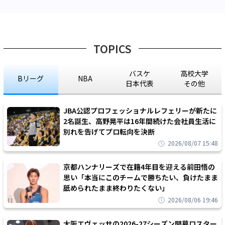
TOPICS
バスケ
高校大学
Bリーグ
NBA
日本代表
その他
JBA公認プロフェッショナルレフェリーが新たに
2名誕生、高野晃平は16年間続けた会社員生活に
別れを告げてプロ転向を決断
2026/08/07 15:48
京都ハンナリーズで在籍4年目を迎える前田悟の
思い「本当にこのチームで勝ちたい、負けたまま
舐められたまま終わりたくない」
2026/08/06 19:46
大阪エヴェッサの2026-27シーズン開幕ロスター