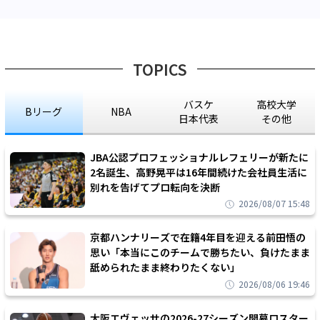
TOPICS
バスケ
高校大学
Bリーグ
NBA
日本代表
その他
JBA公認プロフェッショナルレフェリーが新たに
2名誕生、高野晃平は16年間続けた会社員生活に
別れを告げてプロ転向を決断
2026/08/07 15:48
京都ハンナリーズで在籍4年目を迎える前田悟の
思い「本当にこのチームで勝ちたい、負けたまま
舐められたまま終わりたくない」
2026/08/06 19:46
大阪エヴェッサの2026-27シーズン開幕ロスター