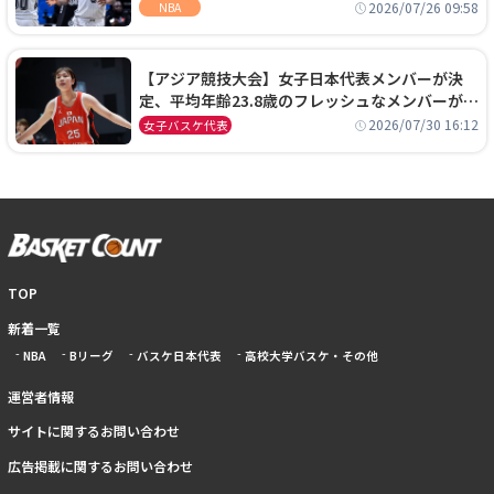
ーズに1年契約で加入
2026/07/26 09:58
NBA
【アジア競技大会】女子日本代表メンバーが決
定、平均年齢23.8歳のフレッシュなメンバーが日
本開催の大舞台で頂点を狙う
2026/07/30 16:12
女子バスケ代表
TOP
新着一覧
NBA
Bリーグ
バスケ日本代表
高校大学バスケ・その他
運営者情報
サイトに関するお問い合わせ
広告掲載に関するお問い合わせ