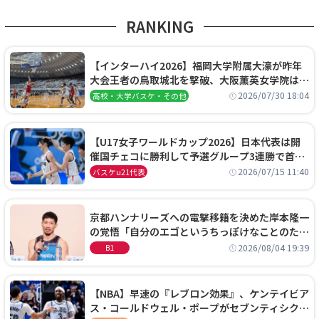
RANKING
【インターハイ2026】福岡大学附属大濠が昨年
大会王者の鳥取城北を撃破、大阪薫英女学院は岐
阜女子に完勝、大会3日目試合結果
2026/07/30 18:04
高校・大学バスケ・その他
【U17女子ワールドカップ2026】日本代表は開
催国チェコに勝利して予選グループ3連勝で首位
通過！準々決勝の相手はエジプトに決定
2026/07/15 11:40
バスケu21代表
京都ハンナリーズへの電撃移籍を決めた岸本隆一
の覚悟「自分のエゴというちっぽけなことのため
に、京都に来たわけではない」
2026/08/04 19:39
B1
【NBA】早速の『レブロン効果』、ケンテイビア
ス・コールドウェル・ポープがセブンティシクサ