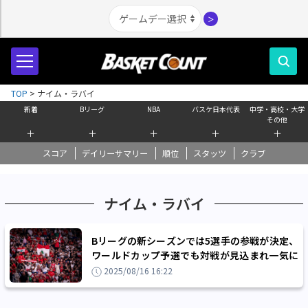
＞
TOP
>
ナイム・ラバイ
新着
Bリーグ
NBA
バスケ日本代表
中学・高校・大学
その他
＋
＋
＋
＋
＋
スコア
デイリーサマリー
順位
スタッツ
クラブ
ナイム・ラバイ
Bリーグの新シーズンでは5選手の参戦が決定、
ワールドカップ予選でも対戦が見込まれ一気に
日本との接点が増えるレバノン共和国
2025/08/16 16:22