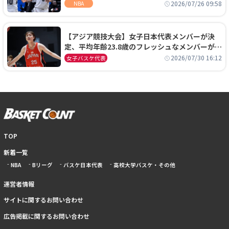
ーズに1年契約で加入
2026/07/26 09:58
NBA
【アジア競技大会】女子日本代表メンバーが決
定、平均年齢23.8歳のフレッシュなメンバーが日
本開催の大舞台で頂点を狙う
2026/07/30 16:12
女子バスケ代表
TOP
新着一覧
NBA
Bリーグ
バスケ日本代表
高校大学バスケ・その他
運営者情報
サイトに関するお問い合わせ
広告掲載に関するお問い合わせ