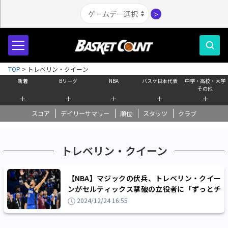
＞
TOP
>
トレベリン・クイーン
新着
Bリーグ
NBA
バスケ日本代表
中学・高校・大学
その他
＋
＋
＋
＋
＋
スコア
デイリーサマリー
順位
スタッツ
クラブ
トレベリン・クイーン
【NBA】マジックの伏兵、トレベリン・クイー
ンがセルティックス撃破の立役者に「ずっとチ
ャンスは来ると信じていた」
2024/12/24 16:55