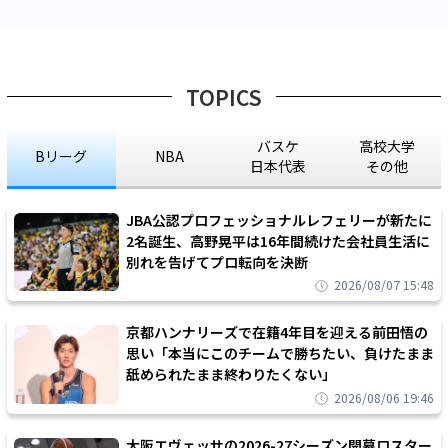
TOPICS
バスケ
高校大学
Bリーグ
NBA
日本代表
その他
JBA公認プロフェッショナルレフェリーが新たに
2名誕生、高野晃平は16年間続けた会社員生活に
別れを告げてプロ転向を決断
2026/08/07 15:48
京都ハンナリーズで在籍4年目を迎える前田悟の
思い「本当にこのチームで勝ちたい、負けたまま
舐められたまま終わりたくない」
2026/08/06 19:46
大阪エヴェッサの2026-27シーズン開幕ロスター