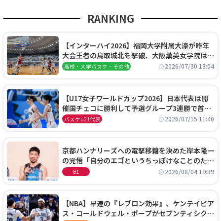
RANKING
【インターハイ2026】福岡大学附属大濠が昨年
大会王者の鳥取城北を撃破、大阪薫英女学院は岐
阜女子に完勝、大会3日目試合結果
2026/07/30 18:04
高校・大学バスケ・その他
【U17女子ワールドカップ2026】日本代表は開
催国チェコに勝利して予選グループ3連勝で首位
通過！準々決勝の相手はエジプトに決定
2026/07/15 11:40
バスケu21代表
京都ハンナリーズへの電撃移籍を決めた岸本隆一
の覚悟「自分のエゴというちっぽけなことのため
に、京都に来たわけではない」
2026/08/04 19:39
B1
【NBA】早速の『レブロン効果』、ケンテイビア
ス・コールドウェル・ポープがセブンティシクサ