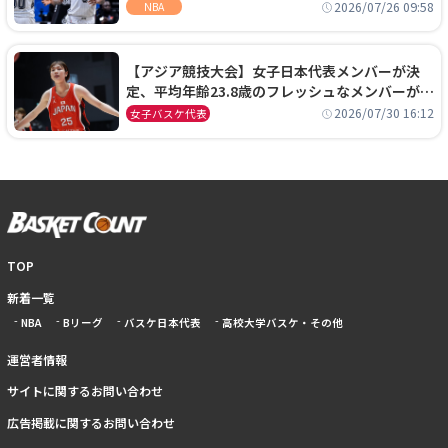
ーズに1年契約で加入
2026/07/26 09:58
NBA
【アジア競技大会】女子日本代表メンバーが決
定、平均年齢23.8歳のフレッシュなメンバーが日
本開催の大舞台で頂点を狙う
2026/07/30 16:12
女子バスケ代表
TOP
新着一覧
NBA
Bリーグ
バスケ日本代表
高校大学バスケ・その他
運営者情報
サイトに関するお問い合わせ
広告掲載に関するお問い合わせ