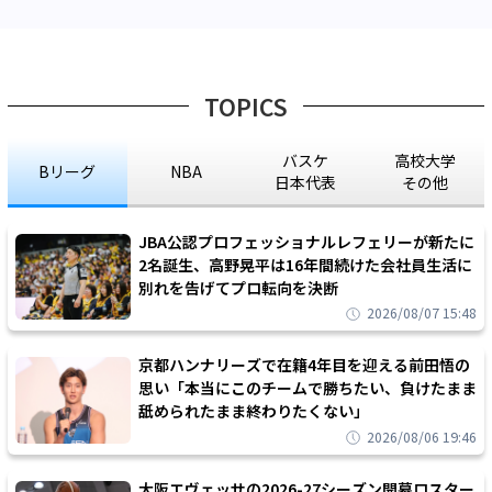
TOPICS
バスケ
高校大学
Bリーグ
NBA
日本代表
その他
JBA公認プロフェッショナルレフェリーが新たに
2名誕生、高野晃平は16年間続けた会社員生活に
別れを告げてプロ転向を決断
2026/08/07 15:48
京都ハンナリーズで在籍4年目を迎える前田悟の
思い「本当にこのチームで勝ちたい、負けたまま
舐められたまま終わりたくない」
2026/08/06 19:46
大阪エヴェッサの2026-27シーズン開幕ロスター