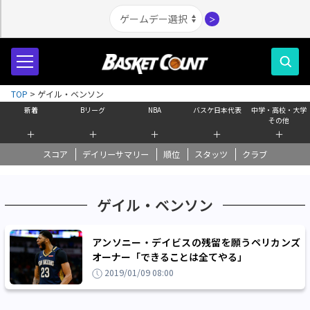
＞
TOP
>
ゲイル・ベンソン
新着
Bリーグ
NBA
バスケ日本代表
中学・高校・大学
その他
＋
＋
＋
＋
＋
スコア
デイリーサマリー
順位
スタッツ
クラブ
ゲイル・ベンソン
アンソニー・デイビスの残留を願うペリカンズ
オーナー「できることは全てやる」
2019/01/09 08:00