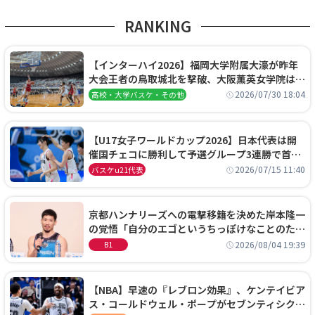
RANKING
【インターハイ2026】福岡大学附属大濠が昨年
大会王者の鳥取城北を撃破、大阪薫英女学院は岐
阜女子に完勝、大会3日目試合結果
2026/07/30 18:04
高校・大学バスケ・その他
【U17女子ワールドカップ2026】日本代表は開
催国チェコに勝利して予選グループ3連勝で首位
通過！準々決勝の相手はエジプトに決定
2026/07/15 11:40
バスケu21代表
京都ハンナリーズへの電撃移籍を決めた岸本隆一
の覚悟「自分のエゴというちっぽけなことのため
に、京都に来たわけではない」
2026/08/04 19:39
B1
【NBA】早速の『レブロン効果』、ケンテイビア
ス・コールドウェル・ポープがセブンティシクサ