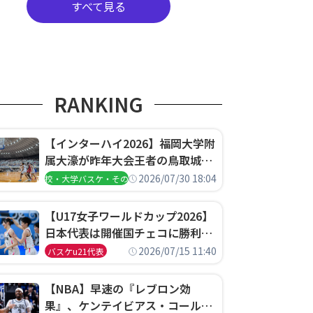
すべて見る
RANKING
【インターハイ2026】福岡大学附
属大濠が昨年大会王者の鳥取城北
を撃破、大阪薫英女学院は岐阜女
2026/07/30 18:04
高校・大学バスケ・その他
子に完勝、大会3日目試合結果
【U17女子ワールドカップ2026】
日本代表は開催国チェコに勝利し
て予選グループ3連勝で首位通
2026/07/15 11:40
バスケu21代表
過！準々決勝の相手はエジプトに
決定
【NBA】早速の『レブロン効
果』、ケンテイビアス・コールド