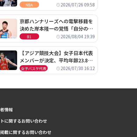
ウェル・ポープがセブンティシク
2026/07/26 09:58
NBA
サーズに1年契約で加入
京都ハンナリーズへの電撃移籍を
決めた岸本隆一の覚悟「自分のエ
ゴというちっぽけなことのため
2026/08/04 19:39
B1
に、京都に来たわけではない」
【アジア競技大会】女子日本代表
メンバーが決定、平均年齢23.8歳
のフレッシュなメンバーが日本開
2026/07/30 16:12
女子バスケ代表
催の大舞台で頂点を狙う
者情報
トに関するお問い合わせ
掲載に関するお問い合わせ