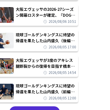
められたまま終わりたくない」
大阪エヴェッサの2026-27シーズ
ン開幕ロスターが確定、『DOG
FIGHT』のチームカルチャーを推
2026/08/06 10:51
し進めて結果を求めるシーズンへ
琉球ゴールデンキングスに待望の
帰還を果たした山内盛久（後編）
「1人のウチナーンチュとしてみ
2026/08/05 17:00
んなが誇りに思えるチームにして
いく」
大阪エヴェッサが3度のアキレス
腱断裂からの復帰を目指す橋本拓
哉と契約を締結「もう一度コート
2026/08/05 14:54
に立ちたい」
琉球ゴールデンキングスに待望の
帰還を果たした山内盛久（前編）
「キングスが積み上げてきたもの
2026/08/05 12:00
を次の世代に繋いでいくのがやり
甲斐」