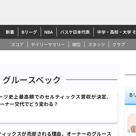
新着
Bリーグ
NBA
バスケ日本代表
中学・高校・大学 
スコア
デイリーサマリー
順位
スタッツ
クラブ
・グルースベック
B
ポーツ史上最高額でのセルティックス買収が決定、
ーナー交代でどう変わる？
ティックスが売却される理由、オーナーのグルース