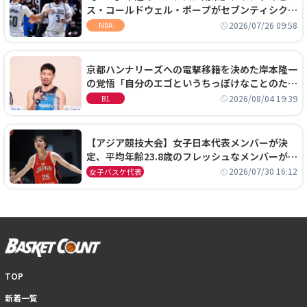
ス・コールドウェル・ポープがセブンティシクサ
ーズに1年契約で加入
2026/07/26 09:58
NBA
京都ハンナリーズへの電撃移籍を決めた岸本隆一
の覚悟「自分のエゴというちっぽけなことのため
に、京都に来たわけではない」
2026/08/04 19:39
B1
【アジア競技大会】女子日本代表メンバーが決
定、平均年齢23.8歳のフレッシュなメンバーが日
本開催の大舞台で頂点を狙う
2026/07/30 16:12
女子バスケ代表
TOP
新着一覧