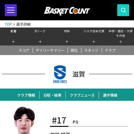
TOP
>
選手詳細
新着
Bリーグ
NBA
バスケ日本代表
中学・高校・大学
その他
＋
＋
＋
＋
＋
スコア
デイリーサマリー
順位
スタッツ
クラブ
滋賀
クラブ情報
日程・結果
クラブニュース
選手情報
#17
PG