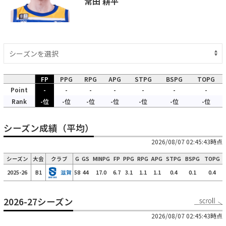
常田 耕平
FP
PPG
RPG
APG
STPG
BSPG
TOPG
Point
-
-
-
-
-
-
-
Rank
-位
-位
-位
-位
-位
-位
-位
シーズン成績（平均）
2026/08/07 02:45:43時点
シーズン
大会
クラブ
G
GS
MINPG
FP
PPG
RPG
APG
STPG
BSPG
TOPG
2025-26
B1
滋賀
58
44
17.0
6.7
3.1
1.1
1.1
0.4
0.1
0.4
2026-27シーズン
2026/08/07 02:45:43時点