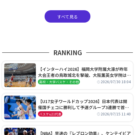
すべて見る
RANKING
【インターハイ2026】福岡大学附属大濠が昨年
大会王者の鳥取城北を撃破、大阪薫英女学院は岐
阜女子に完勝、大会3日目試合結果
2026/07/30 18:04
高校・大学バスケ・その他
【U17女子ワールドカップ2026】日本代表は開
催国チェコに勝利して予選グループ3連勝で首位
通過！準々決勝の相手はエジプトに決定
2026/07/15 11:40
バスケu21代表
【NBA】早速の『レブロン効果』、ケンテイビア