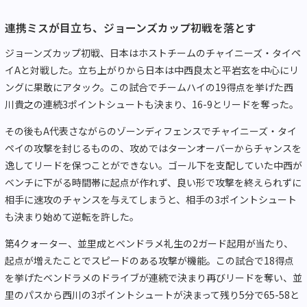
連携ミスが目立ち、ジョーンズカップ初戦を落とす
ジョーンズカップ初戦、日本はホストチームのチャイニーズ・タイペ
イAと対戦した。立ち上がりから日本は中西良太と平岩玄を中心にリ
ングに果敢にアタック。この試合でチームハイの19得点を挙げた西
川貴之の連続3ポイントシュートも決まり、16-9とリードを奪った。
その後もA代表さながらのゾーンディフェンスでチャイニーズ・タイ
ペイの攻撃を封じるものの、攻めではターンオーバーからチャンスを
逸してリードを保つことができない。ゴール下を支配していた中西が
ベンチに下がる時間帯に起点が作れず、良い形で攻撃を終えられずに
相手に速攻のチャンスを与えてしまうと、相手の3ポイントシュート
も決まり始めて逆転を許した。
第4クォーター、並里成とベンドラメ礼生の2ガード起用が当たり、
起点が増えたことでスピードのある攻撃が機能。この試合で18得点
を挙げたベンドラメのドライブが連続で決まり再びリードを奪い、並
里のパスから西川の3ポイントシュートが決まって残り5分で65-58と