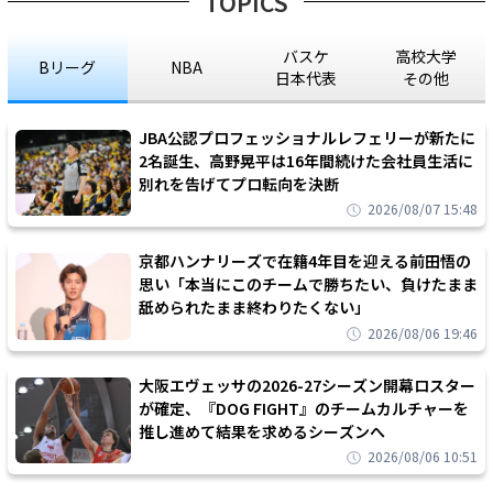
TOPICS
バスケ
高校大学
Bリーグ
NBA
日本代表
その他
JBA公認プロフェッショナルレフェリーが新たに
2名誕生、高野晃平は16年間続けた会社員生活に
別れを告げてプロ転向を決断
2026/08/07 15:48
京都ハンナリーズで在籍4年目を迎える前田悟の
思い「本当にこのチームで勝ちたい、負けたまま
舐められたまま終わりたくない」
2026/08/06 19:46
大阪エヴェッサの2026-27シーズン開幕ロスター
が確定、『DOG FIGHT』のチームカルチャーを
推し進めて結果を求めるシーズンへ
2026/08/06 10:51