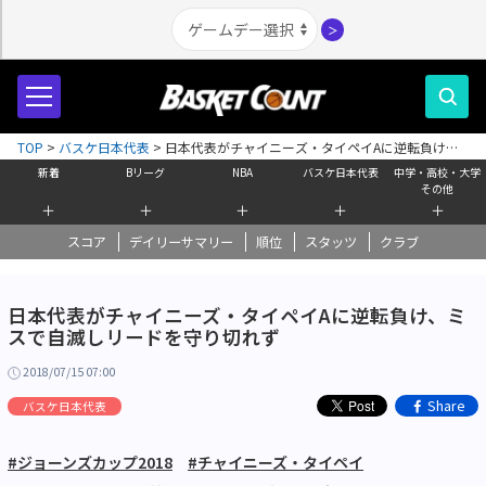
＞
TOP
>
バスケ日本代表
>
日本代表がチャイニーズ・タイペイAに逆転負け、
ミスで自滅しリードを守り切れず
新着
Bリーグ
NBA
バスケ日本代表
中学・高校・大学
その他
＋
＋
＋
＋
＋
スコア
デイリーサマリー
順位
スタッツ
クラブ
日本代表がチャイニーズ・タイペイAに逆転負け、ミ
スで自滅しリードを守り切れず
2018/07/15 07:00
Share
バスケ日本代表
#ジョーンズカップ2018
#チャイニーズ・タイペイ