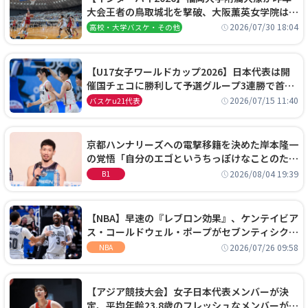
大会王者の鳥取城北を撃破、大阪薫英女学院は岐
阜女子に完勝、大会3日目試合結果
2026/07/30 18:04
高校・大学バスケ・その他
【U17女子ワールドカップ2026】日本代表は開
催国チェコに勝利して予選グループ3連勝で首位
通過！準々決勝の相手はエジプトに決定
2026/07/15 11:40
バスケu21代表
京都ハンナリーズへの電撃移籍を決めた岸本隆一
の覚悟「自分のエゴというちっぽけなことのため
に、京都に来たわけではない」
2026/08/04 19:39
B1
【NBA】早速の『レブロン効果』、ケンテイビア
ス・コールドウェル・ポープがセブンティシクサ
ーズに1年契約で加入
2026/07/26 09:58
NBA
【アジア競技大会】女子日本代表メンバーが決
定、平均年齢23.8歳のフレッシュなメンバーが日