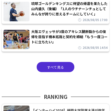
琉球ゴールデンキングスに待望の帰還を果たした
山内盛久（後編）「1人のウチナーンチュとして
みんなが誇りに思えるチームにしていく」
2026/08/05 17:00
大阪エヴェッサが3度のアキレス腱断裂からの復
帰を目指す橋本拓哉と契約を締結「もう一度コー
トに立ちたい」
2026/08/05 14:54
すべて見る
RANKING
【インターハイ2026】福岡大学附属大濠が昨年