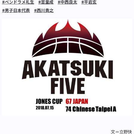
#ベンドラメ礼生
#並里成
#中西良太
#平岩玄
#男子日本代表
#西川貴之
文＝立野快