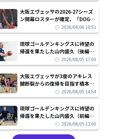
められたまま終わりたくない」
大阪エヴェッサの2026-27シーズ
ン開幕ロスターが確定、『DOG
FIGHT』のチームカルチャーを推
2026/08/06 10:51
し進めて結果を求めるシーズンへ
琉球ゴールデンキングスに待望の
帰還を果たした山内盛久（後編）
「1人のウチナーンチュとしてみ
2026/08/05 17:00
んなが誇りに思えるチームにして
いく」
大阪エヴェッサが3度のアキレス
腱断裂からの復帰を目指す橋本拓
哉と契約を締結「もう一度コート
2026/08/05 14:54
に立ちたい」
琉球ゴールデンキングスに待望の
帰還を果たした山内盛久（前編）
「キングスが積み上げてきたもの
2026/08/05 12:00
を次の世代に繋いでいくのがやり
甲斐」