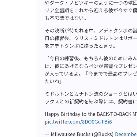
やダーク・ノビツキーのように一つの球
リア全盛期をこれから迎える彼が今すぐ
も不思議ではない。
その決断が待たれる中、アデトクンボの誕
日の練習後、クリス・ミドルトンはリポ
をアデトクンボに贈ったと言う。
「今日の練習後、もちろん彼のためにみん
は、彼にあげるならペンが完璧なプレゼ
が入っているよ。『今までで最高のプレ
たいね」
ミドルトンとカナトン流のジョークとは
ックスとの新契約を結ぶ際には、契約書
Happy Birthday to the BACK-TO-BACK M
pic.twitter.com/8DO0GuTBi6
— Milwaukee Bucks (@Bucks)
December