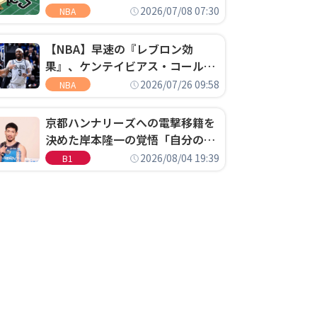
明「キャップの70％が2人の選手
2026/07/08 07:30
NBA
に集中するチームでは勝てない」
【NBA】早速の『レブロン効
果』、ケンテイビアス・コールド
ウェル・ポープがセブンティシク
2026/07/26 09:58
NBA
サーズに1年契約で加入
京都ハンナリーズへの電撃移籍を
決めた岸本隆一の覚悟「自分のエ
ゴというちっぽけなことのため
2026/08/04 19:39
B1
に、京都に来たわけではない」