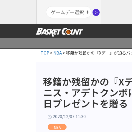
＞
TOP
>
NBA
>
移籍か残留かの『Xデー』が迫るバ
移籍か残留かの『X
ニス・アデトクンボ
日プレゼントを贈る
2020/12/07 11:30
NBA