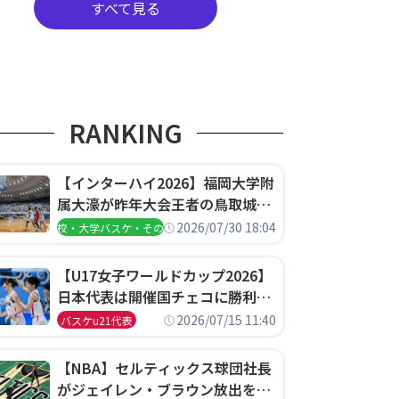
すべて見る
RANKING
【インターハイ2026】福岡大学附
属大濠が昨年大会王者の鳥取城北
を撃破、大阪薫英女学院は岐阜女
2026/07/30 18:04
高校・大学バスケ・その他
子に完勝、大会3日目試合結果
【U17女子ワールドカップ2026】
日本代表は開催国チェコに勝利し
て予選グループ3連勝で首位通
2026/07/15 11:40
バスケu21代表
過！準々決勝の相手はエジプトに
決定
【NBA】セルティックス球団社長
がジェイレン・ブラウン放出を説