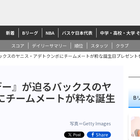
新着
Bリーグ
NBA
バスケ日本代表
中学・高校・大学 
スコア
デイリーサマリー
順位
スタッツ
クラブ
ックスのヤニス・アデトクンボにチームメートが粋な誕生日プレゼント
デー』が迫るバックスのヤ
にチームメートが粋な誕生
B
写真＝Getty Images
Share