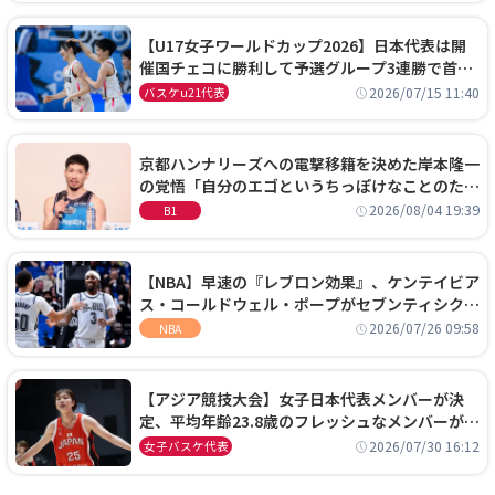
【U17女子ワールドカップ2026】日本代表は開
催国チェコに勝利して予選グループ3連勝で首位
通過！準々決勝の相手はエジプトに決定
2026/07/15 11:40
バスケu21代表
京都ハンナリーズへの電撃移籍を決めた岸本隆一
の覚悟「自分のエゴというちっぽけなことのため
に、京都に来たわけではない」
2026/08/04 19:39
B1
【NBA】早速の『レブロン効果』、ケンテイビア
ス・コールドウェル・ポープがセブンティシクサ
ーズに1年契約で加入
2026/07/26 09:58
NBA
【アジア競技大会】女子日本代表メンバーが決
定、平均年齢23.8歳のフレッシュなメンバーが日
本開催の大舞台で頂点を狙う
2026/07/30 16:12
女子バスケ代表