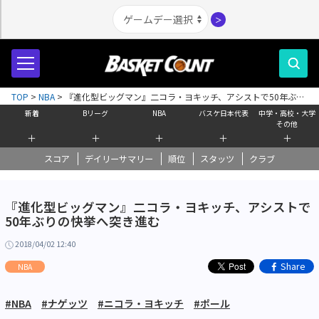
＞
TOP
>
NBA
>
『進化型ビッグマン』二コラ・ヨキッチ、アシストで50年ぶり
の快挙へ突き進む
新着
Bリーグ
NBA
バスケ日本代表
中学・高校・大学
その他
＋
＋
＋
＋
＋
スコア
デイリーサマリー
順位
スタッツ
クラブ
『進化型ビッグマン』二コラ・ヨキッチ、アシストで
50年ぶりの快挙へ突き進む
2018/04/02 12:40
Share
NBA
#NBA
#ナゲッツ
#ニコラ・ヨキッチ
#ポール