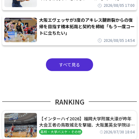
2026/08/05 17:00
大阪エヴェッサが3度のアキレス腱断裂からの復
帰を目指す橋本拓哉と契約を締結「もう一度コー
トに立ちたい」
2026/08/05 14:54
すべて見る
RANKING
【インターハイ2026】福岡大学附属大濠が昨年
大会王者の鳥取城北を撃破、大阪薫英女学院は岐
阜女子に完勝、大会3日目試合結果
2026/07/30 18:04
高校・大学バスケ・その他