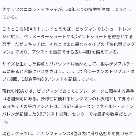
ナゲッツのニコラ・ヨキッチが、50年ぶりの快挙を達成しようとし
ている。
このところNBAのトレンドと言えば、ビッグマンでもシュートレン
ジが広く、ペリメーターシュートや3ポイントシュートを得意とする
選手。だがヨキッチは、それとはまた異なるタイプの『進化型ビッグ
マン』であり、アシストを量産できる広い視野を備えている。
サイズを生かした得点とリバウンドは当然として、相手がダブルチー
ムに来ると冷静にパスをさばく。こうして今シーズンのトリプル・ダ
ブル8回、1試合平均6.0アシストを記録している。
現代のNBAでは、ビッグマンであってもプレーメークに関与する選手
は増加傾向にある。多様性に優れるビッグマンの代表格として知られ
るヨキッチの平均アシストは、1967-68シーズンにウィルト・チェン
バレンが記録した8.6アシスト以降、センターでは最多の数字だとい
う。
現在ナゲッツは、西カンファレンス8位以内に滑り込むため負けられ