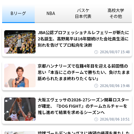
バスケ
高校大学
Bリーグ
NBA
日本代表
その他
JBA公認プロフェッショナルレフェリーが新たに
2名誕生、高野晃平は16年間続けた会社員生活に
別れを告げてプロ転向を決断
2026/08/07 15:48
京都ハンナリーズで在籍4年目を迎える前田悟の
思い「本当にこのチームで勝ちたい、負けたまま
舐められたまま終わりたくない」
2026/08/06 19:46
大阪エヴェッサの2026-27シーズン開幕ロスター
が確定、『DOG FIGHT』のチームカルチャーを
推し進めて結果を求めるシーズンへ
2026/08/06 10:51
琉球ゴールデンキングスに待望の帰還を果たした