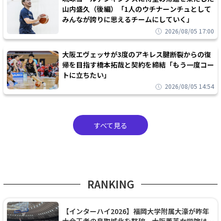
山内盛久（後編）「1人のウチナーンチュとして
みんなが誇りに思えるチームにしていく」
2026/08/05 17:00
大阪エヴェッサが3度のアキレス腱断裂からの復
帰を目指す橋本拓哉と契約を締結「もう一度コー
トに立ちたい」
2026/08/05 14:54
すべて見る
RANKING
【インターハイ2026】福岡大学附属大濠が昨年
大会王者の鳥取城北を撃破、大阪薫英女学院は岐