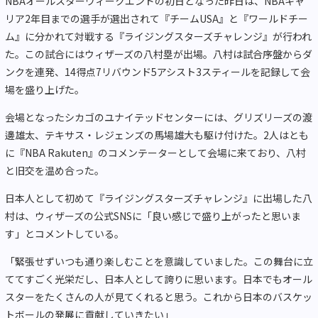
NBAオールスターウィークエンドの初日となった昨日は、NBAキャ
リア2年目までの選手が選出されて『チームUSA』と『ワールドチー
ム』に分かれて対戦する『ライジングスターズチャレンジ』が行われ
た。この試合にはウィザーズの八村塁が出場。八村は試合序盤からダ
ンクを連発、14得点7リバウンド5アシスト3スティールを記録して会
場を盛り上げた。
会場となったシカゴのユナイテッドセンターには、グリズリーズの渡
邊雄太、テキサス・レジェンズの馬場雄大も駆け付けた。2人はとも
に『NBA Rakuten』のコメンテーターとして会場に来ており、八村
と旧交を温め合った。
日本人として初めて『ライジングスターズチャレンジ』に出場した八
村は、ウィザーズの公式SNSに「良い感じで盛り上がったと思いま
す」とコメントしている。
「緊張せずいつも通り楽しむことを意識していました。この舞台に立
ててすごく光栄だし、日本人として誇りに思います。日本でもオール
スターをたくさんの人が見てくれると思う。これから日本のバスケッ
トボールの発展に貢献していきたい」