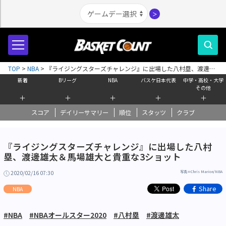
＞
TOP
>
NBA
>
『ライジングスターズチャレンジ』に出場した八村塁、渡邊雄
太＆馬場雄大と貴重な3ショット
新着
Bリーグ
NBA
バスケ日本代表
中学・高校・大学
その他
＋
＋
＋
＋
＋
スコア
デイリーサマリー
順位
スタッツ
クラブ
『ライジングスターズチャレンジ』に出場した八村
塁、渡邊雄太＆馬場雄大と貴重な3ショット
2020/02/16 07:30
写真＝Chris Marion/NBA
Share
NBA
#NBA
#NBAオールスター2020
#八村塁
#渡邊雄太