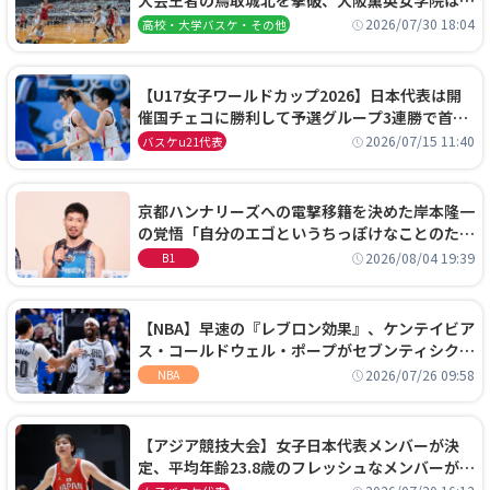
阜女子に完勝、大会3日目試合結果
2026/07/30 18:04
高校・大学バスケ・その他
【U17女子ワールドカップ2026】日本代表は開
催国チェコに勝利して予選グループ3連勝で首位
通過！準々決勝の相手はエジプトに決定
2026/07/15 11:40
バスケu21代表
京都ハンナリーズへの電撃移籍を決めた岸本隆一
の覚悟「自分のエゴというちっぽけなことのため
に、京都に来たわけではない」
2026/08/04 19:39
B1
【NBA】早速の『レブロン効果』、ケンテイビア
ス・コールドウェル・ポープがセブンティシクサ
ーズに1年契約で加入
2026/07/26 09:58
NBA
【アジア競技大会】女子日本代表メンバーが決
定、平均年齢23.8歳のフレッシュなメンバーが日
本開催の大舞台で頂点を狙う