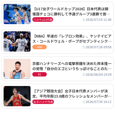
【U17女子ワールドカップ2026】日本代表は開
催国チェコに勝利して予選グループ3連勝で首位
通過！準々決勝の相手はエジプトに決定
2026/07/15 11:40
バスケu21代表
【NBA】早速の『レブロン効果』、ケンテイビア
ス・コールドウェル・ポープがセブンティシクサ
ーズに1年契約で加入
2026/07/26 09:58
NBA
京都ハンナリーズへの電撃移籍を決めた岸本隆一
の覚悟「自分のエゴというちっぽけなことのため
に、京都に来たわけではない」
2026/08/04 19:39
B1
【アジア競技大会】女子日本代表メンバーが決
定、平均年齢23.8歳のフレッシュなメンバーが日
本開催の大舞台で頂点を狙う
2026/07/30 16:12
女子バスケ代表