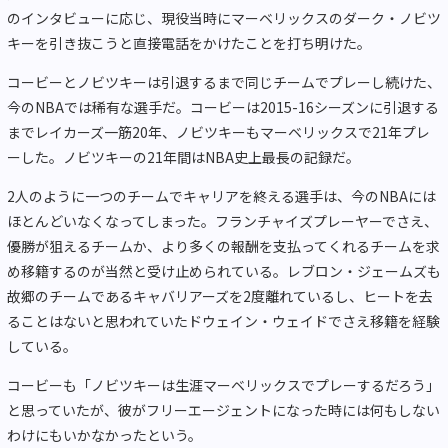
のインタビューに応じ、現役当時にマーベリックスのダーク・ノビツ
キーを引き抜こうと直接電話をかけたことを打ち明けた。
コービーとノビツキーは引退するまで同じチームでプレーし続けた、
今のNBAでは稀有な選手だ。コービーは2015-16シーズンに引退する
までレイカーズ一筋20年、ノビツキーもマーベリックスで21年プレ
ーした。ノビツキーの21年間はNBA史上最長の記録だ。
2人のように一つのチームでキャリアを終える選手は、今のNBAには
ほとんどいなくなってしまった。フランチャイズプレーヤーでさえ、
優勝が狙えるチームか、より多くの報酬を支払ってくれるチームを求
め移籍するのが当然と受け止められている。レブロン・ジェームズも
故郷のチームであるキャバリアーズを2度離れているし、ヒートを去
ることはないと思われていたドウェイン・ウェイドでさえ移籍を経験
している。
コービーも「ノビツキーは生涯マーベリックスでプレーするだろう」
と思っていたが、彼がフリーエージェントになった時には何もしない
わけにもいかなかったという。