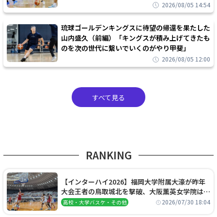
2026/08/05 14:54
琉球ゴールデンキングスに待望の帰還を果たした
山内盛久（前編）「キングスが積み上げてきたも
のを次の世代に繋いでいくのがやり甲斐」
2026/08/05 12:00
すべて見る
RANKING
【インターハイ2026】福岡大学附属大濠が昨年
大会王者の鳥取城北を撃破、大阪薫英女学院は岐
阜女子に完勝、大会3日目試合結果
2026/07/30 18:04
高校・大学バスケ・その他