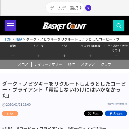
＞
TOP
>
NBA
>
ダーク・ノビツキーをリクルートしようとしたコービー・ブラ
イアント「電話しないわけにはいかなかった」
新着
Bリーグ
NBA
バスケ日本代表
中学・高校・大学
その他
＋
＋
＋
＋
＋
スコア
デイリーサマリー
順位
スタッツ
クラブ
ダーク・ノビツキーをリクルートしようとしたコービ
ー・ブライアント「電話しないわけにはいかなかっ
た」
2020/01/21 12:00
写真＝Getty Images
Share
NBA
#NBA
#コービー・ブライアント
#ダーク・ノビツキー