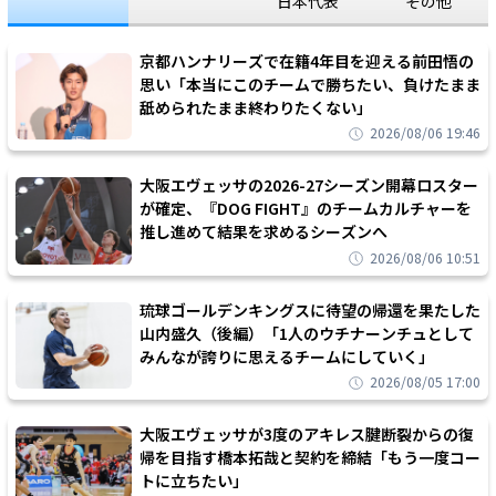
日本代表
その他
京都ハンナリーズで在籍4年目を迎える前田悟の
思い「本当にこのチームで勝ちたい、負けたまま
舐められたまま終わりたくない」
2026/08/06 19:46
大阪エヴェッサの2026-27シーズン開幕ロスター
が確定、『DOG FIGHT』のチームカルチャーを
推し進めて結果を求めるシーズンへ
2026/08/06 10:51
琉球ゴールデンキングスに待望の帰還を果たした
山内盛久（後編）「1人のウチナーンチュとして
みんなが誇りに思えるチームにしていく」
2026/08/05 17:00
大阪エヴェッサが3度のアキレス腱断裂からの復
帰を目指す橋本拓哉と契約を締結「もう一度コー
トに立ちたい」