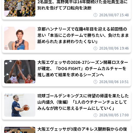
2名誕生、高野晃平は16年間続けた会社員生活に
別れを告げてプロ転向を決断
2026/08/07 15:48
京都ハンナリーズで在籍4年目を迎える前田悟の
思い「本当にこのチームで勝ちたい、負けたまま
舐められたまま終わりたくない」
2026/08/06 19:46
大阪エヴェッサの2026-27シーズン開幕ロスター
が確定、『DOG FIGHT』のチームカルチャーを
推し進めて結果を求めるシーズンへ
2026/08/06 10:51
琉球ゴールデンキングスに待望の帰還を果たした
山内盛久（後編）「1人のウチナーンチュとして
みんなが誇りに思えるチームにしていく」
2026/08/05 17:00
大阪エヴェッサが3度のアキレス腱断裂からの復