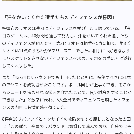
「汗をかいてくれた選手たちのディフェンスが勝因」
指揮官のラマスは勝因にディフェンスを挙げ、こう語っている。「今
日のゲームは、40分間を通して努力し、汗をかいてくれた選手たち
のディフェンスが勝因です。第2ピリオドは相手を5点に抑え、第3ピ
リオドは11点のうち8点がフリースローでした。相手には好きなよう
にバスケットをさせないディフェンスを求め、それを選手たちは遂行
してくれました」
また「43-34とリバウンドでも上回ったとともに、特筆すべきは21本
のアシストを成功させたことです。ボール回しが上手くでき、そこか
らシュートを決められる状況を作れたことで、良い試合をすることが
できました」と数字に表れ、5人全員でディフェンスを崩したオフェ
ンスの内容にも満足感を得ていた。
8得点10リバウンドとインサイドの攻防を制する原動力となった太田
は「この試合、全員でリバウンドは意識して臨んでおり、自分ではそ
んなに取ったような感じはしていませんでした。それでも、自分のマ