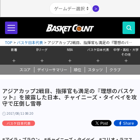
＞
TOP
>
バスケ日本代表
>
アジアカップ2戦目、指揮官も満足の『理想のバス
ケット』を披露した日本、チャイニーズ・タイペイを攻守で圧倒し雪辱
新着
Bリーグ
NBA
バスケ日本代表
中学・高校・大学
その他
＋
＋
＋
＋
＋
スコア
デイリーサマリー
順位
スタッツ
クラブ
アジアカップ2戦目、指揮官も満足の『理想のバスケ
ット』を披露した日本、チャイニーズ・タイペイを攻
守で圧倒し雪辱
2017/08/11 08:20
Share
バスケ日本代表
#アイラ・ブラウン
#チャイニーズ・タイペイ
#フリオ・ラマス