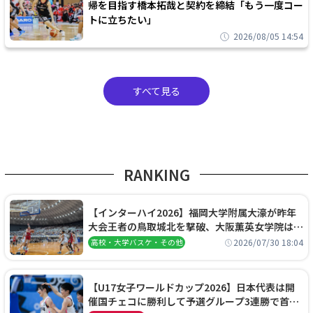
帰を目指す橋本拓哉と契約を締結「もう一度コー
トに立ちたい」
2026/08/05 14:54
すべて見る
RANKING
【インターハイ2026】福岡大学附属大濠が昨年
大会王者の鳥取城北を撃破、大阪薫英女学院は岐
阜女子に完勝、大会3日目試合結果
2026/07/30 18:04
高校・大学バスケ・その他
【U17女子ワールドカップ2026】日本代表は開
催国チェコに勝利して予選グループ3連勝で首位