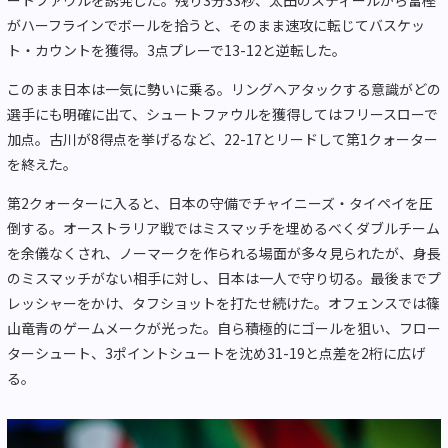
ートファウルを誘発した。残り3分33秒、太田のスティールから富樫
がハーフラインでボールを拾うと、そのまま速攻に転じてバスケッ
ト・カウントを獲得。3点プレーで13-12と逆転した。
このまま日本は一気に勢いに乗る。リングへアタックする意識がどの
選手にも明確に出て、シュートファウルを獲得してはフリースローで
加点。古川が8得点を挙げるなど、22-17とリードして第1クォーター
を終えた。
第2クォーターに入ると、日本の守備でチャイニーズ・タイペイを圧
倒する。オーストラリア戦ではミスマッチを埋めるべくダブルチーム
を余儀なくされ、ノーマークを作られる場面が多々見られたが、身長
のミスマッチがない相手に対し、日本は一人で守り切る。最後までプ
レッシャーをかけ、タフショットを打たせ続けた。オフェンスでは篠
山竜青のゲームメークが光った。自ら積極的にゴールを狙い、フロー
ターシュート、3ポイントシュートを沈め31-19と点差を2桁に広げ
る。