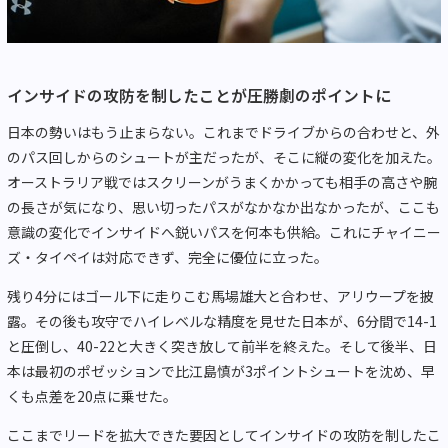
インサイドの攻防を制したことが圧勝劇のポイントに
日本の勢いはもう止まらない。これまでドライブからの合わせと、外
のパス回しからのシュートが主だったが、そこに縦の変化を加えた。
オーストラリア戦ではスクリーンがうまくかかっても相手の高さや腕
の長さが気になり、思い切ったパスがなかなか出なかったが、ここも
意識の変化でインサイドへ鋭いパスを何本も供給。これにチャイニー
ズ・タイペイは対応できず、完全に優位に立った。
残り4分にはゴール下に走りこむ馬場雄大と合わせ、アリウープを披
露。その後も攻守でハイレベルな精度を見せた日本が、6分間で14-1
と圧倒し、40-22と大きく突き放して前半を終えた。そして後半、日
本は最初のポゼッションで比江島慎が3ポイントシュートを沈め、早
くも点差を20点に乗せた。
ここまでリードを拡大できた要因としてインサイドの攻防を制したこ