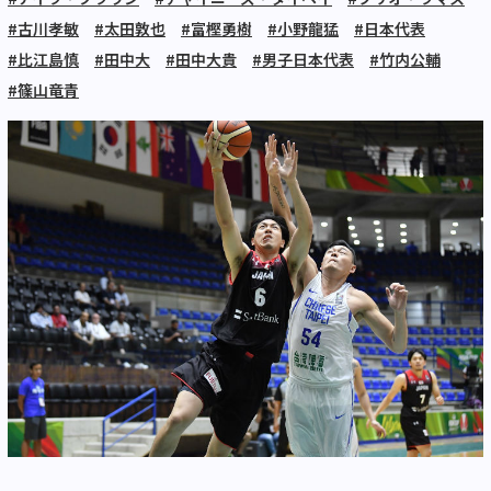
#古川孝敏
#太田敦也
#富樫勇樹
#小野龍猛
#日本代表
#比江島慎
#田中大
#田中大貴
#男子日本代表
#竹内公輔
#篠山竜青