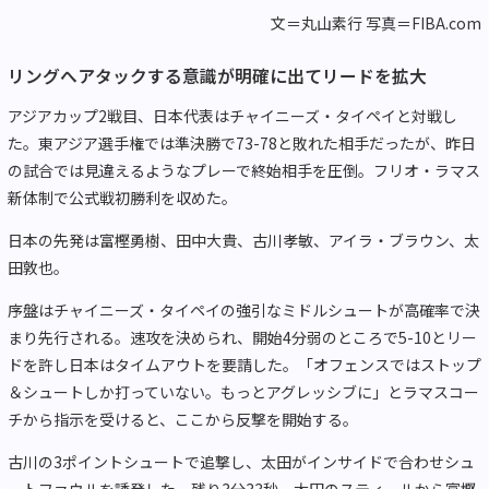
文＝丸山素行 写真＝FIBA.com
リングへアタックする意識が明確に出てリードを拡大
アジアカップ2戦目、日本代表はチャイニーズ・タイペイと対戦し
た。東アジア選手権では準決勝で73-78と敗れた相手だったが、昨日
の試合では見違えるようなプレーで終始相手を圧倒。フリオ・ラマス
新体制で公式戦初勝利を収めた。
日本の先発は富樫勇樹、田中大貴、古川孝敏、アイラ・ブラウン、太
田敦也。
序盤はチャイニーズ・タイペイの強引なミドルシュートが高確率で決
まり先行される。速攻を決められ、開始4分弱のところで5-10とリー
ドを許し日本はタイムアウトを要請した。「オフェンスではストップ
＆シュートしか打っていない。もっとアグレッシブに」とラマスコー
チから指示を受けると、ここから反撃を開始する。
古川の3ポイントシュートで追撃し、太田がインサイドで合わせシュ