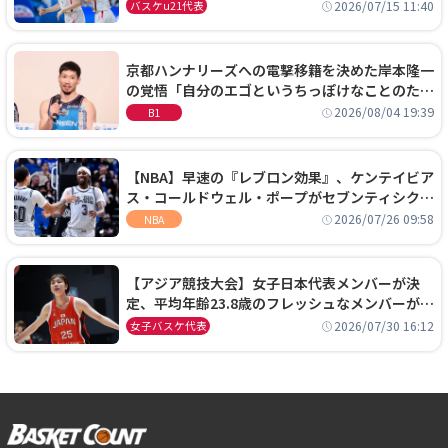
通過！準々決勝の相手はエジプトに決定
2026/07/15 11:40
バスケu21代表
京都ハンナリーズへの電撃移籍を決めた岸本隆一
の覚悟「自分のエゴというちっぽけなことのため
に、京都に来たわけではない」
2026/08/04 19:39
B1
【NBA】早速の『レブロン効果』、ケンテイビア
ス・コールドウェル・ポープがセブンティシクサ
ーズに1年契約で加入
2026/07/26 09:58
NBA
【アジア競技大会】女子日本代表メンバーが決
定、平均年齢23.8歳のフレッシュなメンバーが日
本開催の大舞台で頂点を狙う
2026/07/30 16:12
女子バスケ代表