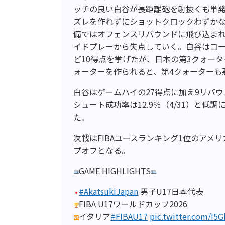
ッチの良い白谷が長距離砲を射抜くも単
ズレを作れずにショットクロックわずか
備ではオフェンスリバウンドに飛び込ま
イドプレーから失点していく。白谷はコ
ど10得点を挙げたが、日本の第3クォータ
ォーターを作られると、第4クォーターも悪
白谷はゲームハイの27得点に加え9リバ
シュート成功率は12.9％（4/31）と低
た。
次戦はFIBAユースランキング1位のアメリ
プオフとなる。
GAME HIGHLIGHTS
#AkatsukiJapan
男子U17日本代表
FIBA U17ワールドカップ2026
イタリア
#FIBAU17
pic.twitter.com/I5