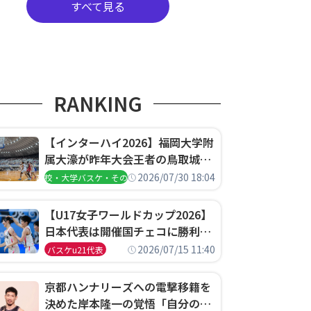
すべて見る
RANKING
【インターハイ2026】福岡大学附
属大濠が昨年大会王者の鳥取城北
を撃破、大阪薫英女学院は岐阜女
2026/07/30 18:04
高校・大学バスケ・その他
子に完勝、大会3日目試合結果
【U17女子ワールドカップ2026】
日本代表は開催国チェコに勝利し
て予選グループ3連勝で首位通
2026/07/15 11:40
バスケu21代表
過！準々決勝の相手はエジプトに
決定
京都ハンナリーズへの電撃移籍を
決めた岸本隆一の覚悟「自分のエ