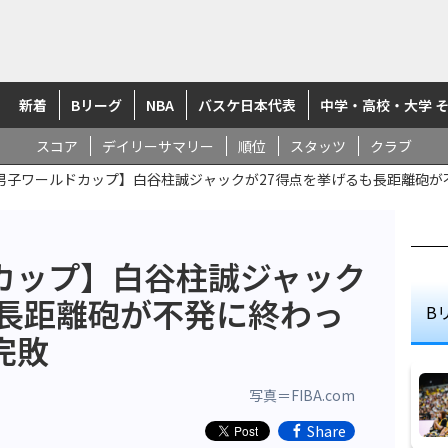
新着
Bリーグ
NBA
バスケ日本代表
中学・高校・大学 
スコア
デイリーサマリー
順位
スタッツ
クラブ
7男子ワールドカップ】白谷柱誠ジャックが27得点を挙げるも長距離砲
ドカップ】白谷柱誠ジャック
も長距離砲が不発に終わっ
B
完敗
写真＝FIBA.com
Share