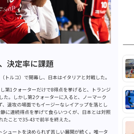
ず、決定率に課題
ル（トルコ）で開幕し、日本はイタリアと対戦した。
し第1クォーターだけで8得点を挙げると、トランジ
ドした。しかし第2クォーターに入ると、ノーマーク
ず、速攻の場面でもイージーなレイアップを落とし
冷静に連続得点を挙げて食らいつくが、日本とは対照
たことで35-43で前半を終えた。
トシュートを決められず苦しい展開が続く。唯一タ