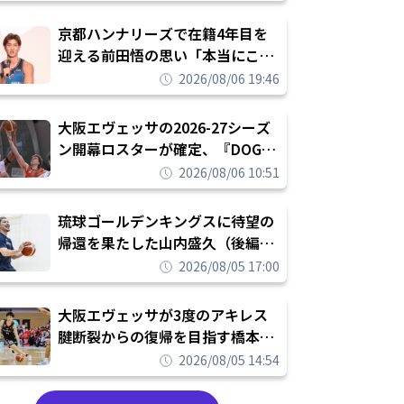
れを告げてプロ転向を決断
京都ハンナリーズで在籍4年目を
迎える前田悟の思い「本当にこの
チームで勝ちたい、負けたまま舐
2026/08/06 19:46
められたまま終わりたくない」
大阪エヴェッサの2026-27シーズ
ン開幕ロスターが確定、『DOG
FIGHT』のチームカルチャーを推
2026/08/06 10:51
し進めて結果を求めるシーズンへ
琉球ゴールデンキングスに待望の
帰還を果たした山内盛久（後編）
「1人のウチナーンチュとしてみ
2026/08/05 17:00
んなが誇りに思えるチームにして
いく」
大阪エヴェッサが3度のアキレス
腱断裂からの復帰を目指す橋本拓
哉と契約を締結「もう一度コート
2026/08/05 14:54
に立ちたい」