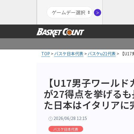
＞
TOP
>
バスケ日本代表
>
バスケu21代表
>
【U1
【U17男子ワール
が27得点を挙げる
た日本はイタリアに
2026/06/28 12:15
バスケ日本代表