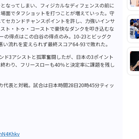
発となってしまい、フィジカルなディフェンスの前に
な場面でタフショットを打つことが増えていった。守
れてセカンドチャンスポイントを許し、力強いインサ
ースト・トゥ・コーストで豪快なダンクを叩き込むな
ーの得点はこの白谷の得点のみ。10-23とビッグク
い流れを変えられず最終スコア64-93で敗れた。
ウンド3アシストと孤軍奮闘したが、日本の3ポイント
調に終わり、フリースローも40％と決定率に課題を残し
カ代表と対戦。試合は日本時間28日20時45分ティッ
GhN4Khkv