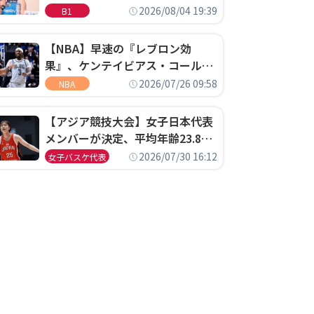
ゴというちっぽけなことのため
2026/08/04 19:39
B1
に、京都に来たわけではない」
【NBA】早速の『レブロン効
果』、ケンテイビアス・コールド
ウェル・ポープがセブンティシク
2026/07/26 09:58
NBA
サーズに1年契約で加入
【アジア競技大会】女子日本代表
メンバーが決定、平均年齢23.8歳
のフレッシュなメンバーが日本開
2026/07/30 16:12
女子バスケ代表
催の大舞台で頂点を狙う