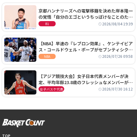
京都ハンナリーズへの電撃移籍を決めた岸本隆一
の覚悟「自分のエゴというちっぽけなことのため
に、京都に来たわけではない」
2026/08/04 19:39
B1
【NBA】早速の『レブロン効果』、ケンテイビア
ス・コールドウェル・ポープがセブンティシクサ
ーズに1年契約で加入
2026/07/26 09:58
NBA
【アジア競技大会】女子日本代表メンバーが決
定、平均年齢23.8歳のフレッシュなメンバーが日
本開催の大舞台で頂点を狙う
2026/07/30 16:12
女子バスケ代表
TOP