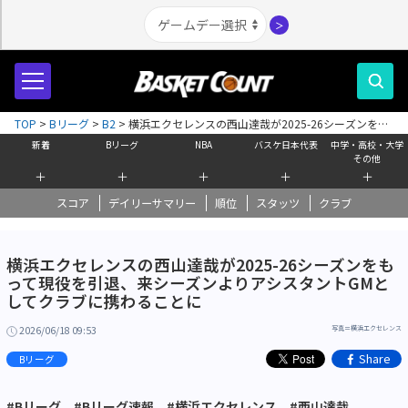
＞
TOP
>
Bリーグ
>
B2
>
横浜エクセレンスの西山達哉が2025-26シーズンをも
って現役を引退、来シーズンよりアシスタントGMとしてクラブに携わること
新着
Bリーグ
NBA
バスケ日本代表
中学・高校・大学
に
その他
＋
＋
＋
＋
＋
スコア
デイリーサマリー
順位
スタッツ
クラブ
横浜エクセレンスの西山達哉が2025-26シーズンをも
って現役を引退、来シーズンよりアシスタントGMと
してクラブに携わることに
2026/06/18 09:53
写真＝横浜エクセレンス
Share
Bリーグ
#Bリーグ
#Bリーグ速報
#横浜エクセレンス
#西山達哉