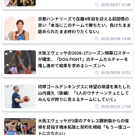
2026/08/07 15:48
京都ハンナリーズで在籍4年目を迎える前田悟の
思い「本当にこのチームで勝ちたい、負けたまま
舐められたまま終わりたくない」
2026/08/06 19:46
大阪エヴェッサの2026-27シーズン開幕ロスター
が確定、『DOG FIGHT』のチームカルチャーを
推し進めて結果を求めるシーズンへ
2026/08/06 10:51
琉球ゴールデンキングスに待望の帰還を果たした
山内盛久（後編）「1人のウチナーンチュとして
みんなが誇りに思えるチームにしていく」
2026/08/05 17:00
大阪エヴェッサが3度のアキレス腱断裂からの復
帰を目指す橋本拓哉と契約を締結「もう一度コー
トに立ちたい」