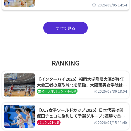
2026/08/05 14:54
すべて見る
RANKING
【インターハイ2026】福岡大学附属大濠が昨年
大会王者の鳥取城北を撃破、大阪薫英女学院は岐
阜女子に完勝、大会3日目試合結果
2026/07/30 18:04
高校・大学バスケ・その他
【U17女子ワールドカップ2026】日本代表は開
催国チェコに勝利して予選グループ3連勝で首位
通過！準々決勝の相手はエジプトに決定
2026/07/15 11:40
バスケu21代表