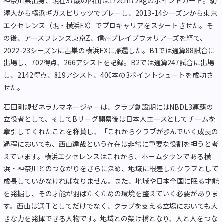
神奈川県出身、現在37歳の西山は172cm72kgのポイントガード。駒
澤大から横浜ギガスピリッツでプレーし、2013-14シーズンから東京
エクセレンス（現・横浜EX）でプロキャリアをスタートさせた。そ
の後、アースフレンズ東京Z、信州ブレイブウォリアーズを経て、
2022-23シーズンに古巣の横浜EXに帰還した。B1では通算88試合に
出場し、702得点、266アシストを記録。B2では通算247試合に出場
し、2142得点、819アシスト、400本の3ポイントシュートを成功さ
せた。
石田剛規ゼネラルマネージャーは、クラブ創設期にはNBDL3連覇の
立役者として、そしてBリーグ開幕後は日本人エースとしてチームを
牽引してくれたことを称賛し、「これからクラブが歩んでいく成長の
過程においても、西山達哉という存在は非常に重要な役割を担うと考
えています。横浜エクセレンスはこれから、ホームタウンである横
浜・神奈川とのつながりをさらに深め、地域に根差したクラブとして
成長していかなければなりません。また、地域や日本全国に眠る才能
を発掘し、その才能が羽ばたくための環境を整えていく必要がありま
す。西山は選手としてだけでなく、クラブを支える立場においても大
きな力を発揮できる人物です。地域との架け橋となり、人と人をつな