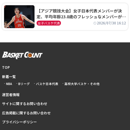
【アジア競技大会】女子日本代表メンバーが決
定、平均年齢23.8歳のフレッシュなメンバーが日
本開催の大舞台で頂点を狙う
2026/07/30 16:12
女子バスケ代表
TOP
新着一覧
NBA
Bリーグ
バスケ日本代表
高校大学バスケ・その他
運営者情報
サイトに関するお問い合わせ
広告掲載に関するお問い合わせ
プライバシーポリシー