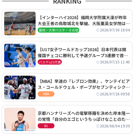
RANKING
【インターハイ2026】福岡大学附属大濠が昨年
大会王者の鳥取城北を撃破、大阪薫英女学院は岐
阜女子に完勝、大会3日目試合結果
2026/07/30 18:04
高校・大学バスケ・その他
【U17女子ワールドカップ2026】日本代表は開
催国チェコに勝利して予選グループ3連勝で首位
通過！準々決勝の相手はエジプトに決定
2026/07/15 11:40
バスケu21代表
【NBA】早速の『レブロン効果』、ケンテイビア
ス・コールドウェル・ポープがセブンティシクサ
ーズに1年契約で加入
2026/07/26 09:58
NBA
京都ハンナリーズへの電撃移籍を決めた岸本隆一
の覚悟「自分のエゴというちっぽけなことのため
に、京都に来たわけではない」
2026/08/04 19:39
B1