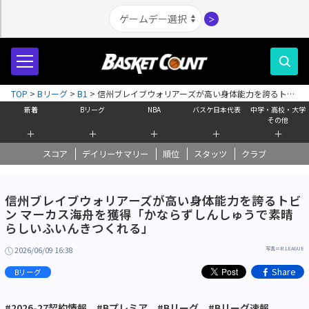
＞
TOP
>
Bリーグ
>
B1
>
信州ブレイブウォリアーズが高い身体能力を誇るトビ
ン マーカス海舟を獲得「かならずしんしゅうで素晴らしいふいんきつくれ
新着
Bリーグ
NBA
バスケ日本代表
中学・高校・大学
る」
その他
＋
＋
＋
＋
＋
スコア
デイリーサマリー
順位
スタッツ
クラブ
信州ブレイブウォリアーズが高い身体能力を誇るトビ
ン マーカス海舟を獲得「かならずしんしゅうで素晴
らしいふいんきつくれる」
2026/06/09 16:38
写真＝B.LEAGUE
Share
Bリーグ
#2026-27契約情報
#Bプレミア
#Bリーグ
#Bリーグ速報