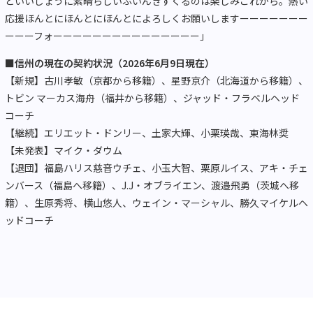
といいしょうに素晴らしいふいんきすくるのは楽しみこれから。熱い
応援ほんとにほんとにほんとによろしくお願いしますーーーーーーー
ーーーフォーーーーーーーーーーーーーーー」
■信州の現在の契約状況（2026年6月9日現在）
【新規】古川孝敏（京都から移籍）、星野京介（北海道から移籍）、
トビン マーカス海舟（福井から移籍）、ジャッド・フラベルヘッド
コーチ
【継続】エリエット・ドンリー、土家大輝、小栗瑛哉、東海林奨
【未発表】マイク・ダウム
【退団】福島ハリス慈音ウチェ、小玉大智、栗原ルイス、アキ・チェ
ンバース（福島へ移籍）、J.J・オブライエン、渡邉飛勇（茨城へ移
籍）、生原秀将、横山悠人、ウェイン・マーシャル、勝久マイケルヘ
ッドコーチ