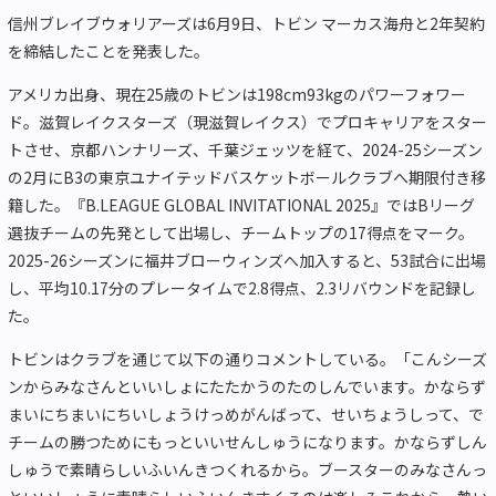
信州ブレイブウォリアーズは6月9日、トビン マーカス海舟と2年契約
を締結したことを発表した。
アメリカ出身、現在25歳のトビンは198cm93kgのパワーフォワー
ド。滋賀レイクスターズ（現滋賀レイクス）でプロキャリアをスター
トさせ、京都ハンナリーズ、千葉ジェッツを経て、2024-25シーズン
の2月にB3の東京ユナイテッドバスケットボールクラブへ期限付き移
籍した。『B.LEAGUE GLOBAL INVITATIONAL 2025』ではBリーグ
選抜チームの先発として出場し、チームトップの17得点をマーク。
2025-26シーズンに福井ブローウィンズへ加入すると、53試合に出場
し、平均10.17分のプレータイムで2.8得点、2.3リバウンドを記録し
た。
トビンはクラブを通じて以下の通りコメントしている。「こんシーズ
ンからみなさんといいしょにたたかうのたのしんでいます。かならず
まいにちまいにちいしょうけっめがんばって、せいちょうしって、で
チームの勝つためにもっといいせんしゅうになります。かならずしん
しゅうで素晴らしいふいんきつくれるから。ブースターのみなさんっ