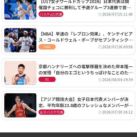
【U17女子ワールドカップ2026】日本代表は開
催国チェコに勝利して予選グループ3連勝で首位
通過！準々決勝の相手はエジプトに決定
2026/07/15 11:40
バスケu21代表
【NBA】早速の『レブロン効果』、ケンテイビア
ス・コールドウェル・ポープがセブンティシクサ
ーズに1年契約で加入
2026/07/26 09:58
NBA
京都ハンナリーズへの電撃移籍を決めた岸本隆一
の覚悟「自分のエゴというちっぽけなことのため
に、京都に来たわけではない」
2026/08/04 19:39
B1
【アジア競技大会】女子日本代表メンバーが決
定、平均年齢23.8歳のフレッシュなメンバーが日
本開催の大舞台で頂点を狙う
2026/07/30 16:12
女子バスケ代表