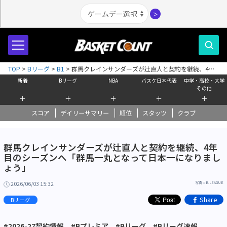
＞
TOP
>
Bリーグ
>
B1
>
群馬クレインサンダーズが辻直人と契約を継続、4年
目のシーズンへ「群馬一丸となって日本一になりましょう」
新着
Bリーグ
NBA
バスケ日本代表
中学・高校・大学
その他
＋
＋
＋
＋
＋
スコア
デイリーサマリー
順位
スタッツ
クラブ
群馬クレインサンダーズが辻直人と契約を継続、4年
目のシーズンへ「群馬一丸となって日本一になりまし
ょう」
2026/06/03 15:32
写真＝B.LEAGUE
Share
Bリーグ
#2026-27契約情報
#Bプレミア
#Bリーグ
#Bリーグ速報