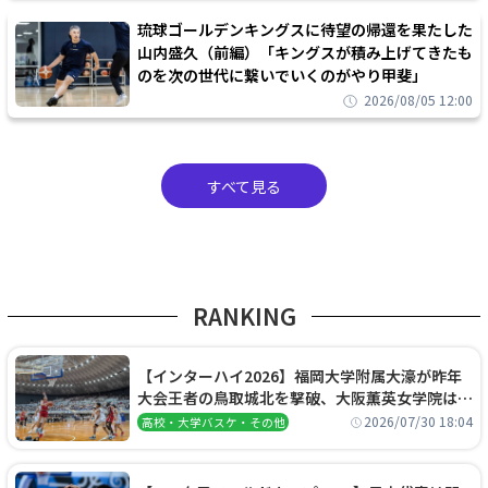
琉球ゴールデンキングスに待望の帰還を果たした
山内盛久（前編）「キングスが積み上げてきたも
のを次の世代に繋いでいくのがやり甲斐」
2026/08/05 12:00
すべて見る
RANKING
【インターハイ2026】福岡大学附属大濠が昨年
大会王者の鳥取城北を撃破、大阪薫英女学院は岐
阜女子に完勝、大会3日目試合結果
2026/07/30 18:04
高校・大学バスケ・その他