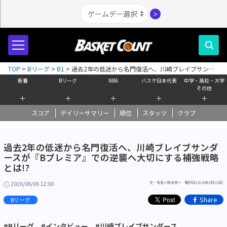
＞
TOP
>
Bリーグ
>
B1
>
過去2年の低迷から名門復活へ、川崎ブレイブサンダ
ースが『Bプレミア』での逆襲へ大切にする補強戦略とは!?
新着
Bリーグ
NBA
バスケ日本代表
中学・高校・大学
その他
＋
＋
＋
＋
＋
スコア
デイリーサマリー
順位
スタッツ
クラブ
過去2年の低迷から名門復活へ、川崎ブレイブサンダ
ースが『Bプレミア』での逆襲へ大切にする補強戦略
とは!?
2026/06/06 12:00
文・写真＝鈴木栄一 取材日(2026年4月22日)
Share
Bリーグ
#Bリーグ
#インタビュー
#川崎ブレイブサンダース