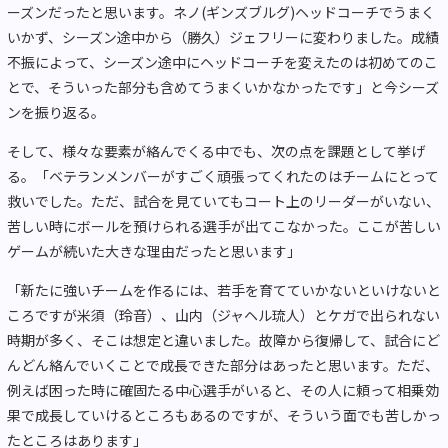
ーズンだったと思います。ネノ(ギンズブルグ)ヘッドコーチでうまく
いかず、シーズン途中から（勝久）ジェフリーに変わりました。成績
不振によって、シーズン途中にヘッドコーチを変えたのは初めてのこ
とで、そういった部分も含めてうまくいかなかったです」と今シーズ
ンを振り返る。
そして、様々な要素が絡んでくる中でも、次の点を課題として挙げ
る。「ベテランメンバーがすごく頑張ってくれたのはチームにとって
救いでした。ただ、試合を見ていてもコート上のリーダーがいない、
苦しい時にボールを預けられる選手が出てこなかった。ここが苦しい
ゲームが続いた大きな理由だったと思います」
「新たに強いチームを作るには、若手を育てていかないといけないと
ころですが米須（玲音）、山内（ジャヘル琉人）とケガで出られない
時期が多く、そこは想定と違いました。故障から復帰して、試合にど
んどん絡んでいくことで成長できた部分はあったと思います。ただ、
例えば困った時に確固たる中心選手がいると、その人に頼って相乗効
果で成長していけるところもあるのですが、そういう面でも苦しかっ
たところはあります」