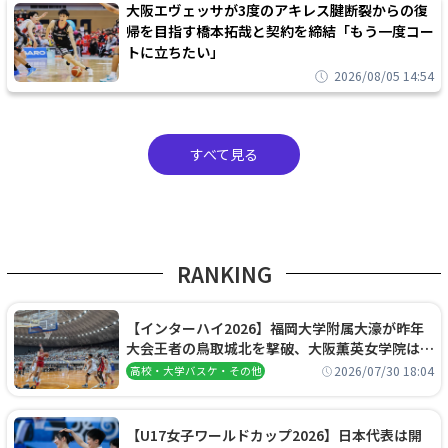
大阪エヴェッサが3度のアキレス腱断裂からの復
帰を目指す橋本拓哉と契約を締結「もう一度コー
トに立ちたい」
2026/08/05 14:54
すべて見る
RANKING
【インターハイ2026】福岡大学附属大濠が昨年
大会王者の鳥取城北を撃破、大阪薫英女学院は岐
阜女子に完勝、大会3日目試合結果
2026/07/30 18:04
高校・大学バスケ・その他
【U17女子ワールドカップ2026】日本代表は開