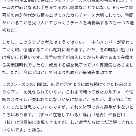
ームの中心となる若手を育てるのは簡単なことではない。Bリーグ開
幕前の東芝時代から積み上げてきたカルチャーを大切にしつつ、時間
がかかることを受け入れてじっくりチームを再構築するのも一つの選
択肢だ。
しかし、このクラブの考えはそうではない。「中心メンバーが変わっ
ていく時、低迷することは絶対にあります。ただ、その時期が短けれ
ば短いほど良いです。選手の大半が加入してから引退するまで在籍す
る実業団時代でしたら、成長する姿を見守っていく雰囲気もありまし
た。ただ、今はプロとして何よりも勝利が最優先事項です」
この2シーズンの川崎は、結果が示すように勝ち続けてきた以前のよ
うなプレーを見せられていない。これまで培ってきたカルチャーや伝
統のスタイルが失われていないか気になるところだが、北GMは「な
くなったとは思っていないですが、それを体現できる選手が少ないと
ころはあります。（ずっと在籍している）篠山（竜青）や長谷川
（技）は無意識に体現できますが、若い選手たちはまだ理解しきれて
いないです」と語る。