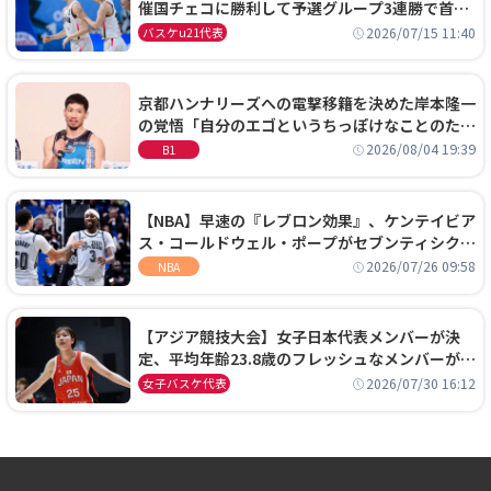
催国チェコに勝利して予選グループ3連勝で首位
通過！準々決勝の相手はエジプトに決定
2026/07/15 11:40
バスケu21代表
京都ハンナリーズへの電撃移籍を決めた岸本隆一
の覚悟「自分のエゴというちっぽけなことのため
に、京都に来たわけではない」
2026/08/04 19:39
B1
【NBA】早速の『レブロン効果』、ケンテイビア
ス・コールドウェル・ポープがセブンティシクサ
ーズに1年契約で加入
2026/07/26 09:58
NBA
【アジア競技大会】女子日本代表メンバーが決
定、平均年齢23.8歳のフレッシュなメンバーが日
本開催の大舞台で頂点を狙う
2026/07/30 16:12
女子バスケ代表