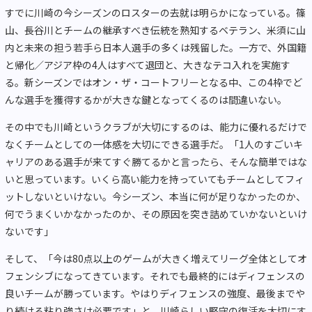
すでに川崎の今シーズンのロスターの去就は明らかになっている。篠
山、長谷川とチームの継承すべき伝統を熟知するベテラン、米須に山
内と未来の担う若手ら日本人選手の多くは残留した。一方で、外国籍
と帰化／アジア枠の4人はすべて退団と、大きなテコ入れを実施す
る。新シーズンではオン・ザ・コートフリーとなる中、この4枠でど
んな選手を獲得するかが大きな鍵となってくるのは間違いない。
その中でも川崎というクラブが大切にするのは、能力に優れるだけで
なくチームとしての一体感を大切にできる選手だ。「1人のすごいキ
ャリアのある選手が来てすぐ勝てるかと言ったら、そんな簡単ではな
いと思っています。いくら高い能力を持っていてもチームとしてフィ
ットしないといけない。今シーズン、本当に何が足りなかったのか、
何でうまくいかなかったのか、その原因を突き詰めていかないといけ
ないです」
そして、「今は80点以上のゲームが大きく増えてリーグ全体としてオ
フェンシブになってきています。それでも最終的にはディフェンスの
良いチームが勝っています。やはりディフェンスの強度、最後までや
り続ける粘り強さは必要です」と、川崎らしい堅守の復活を大切にす