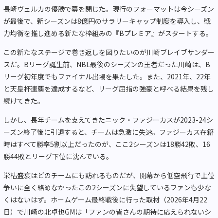
長崎ヴェルカの優勝で幕を閉じた。現行のフォーマットは今シーズン
が最後で、新シーズンは8億円のサラリーキャップ制度を導入し、戦
力均衡を推し進める新たな枠組みの『Bプレミア』がスタートする。
この新たなステージで巻き返しを図りたいのが川崎ブレイブサンダー
スだ。Bリーグ誕生前、NBL最後のシーズンの王者だった川崎は、B
リーグ初年度でもファイナル出場を果たした。また、2021年、22年
と天皇杯連覇を達成するなど、リーグ屈指の強豪と呼べる結果を残し
続けてきた。
しかし、長年チームを支えてきたニック・ファジーカスが2023-24シ
ーズン終了後に引退すると、チームは急激に失速。ファジーカス在籍
時はすべて勝率5割以上だったのが、ここ2シーズンは18勝42敗、16
勝44敗とリーグ下位に沈んでいる。
栄枯盛衰はどのチームにも訪れるものだが、開幕から低空飛行で上位
争いに全く絡めなかったこの2シーズンに失望しているファンも少な
くはないはず。ホームゲーム最終戦後に行った取材（2026年4月22
日）で川崎の北卓也GMは「ファンの皆さんの期待に応えられないシ