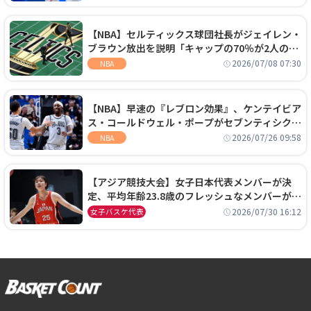
【NBA】セルティックス球団社長がジェイレン・
ブラウン放出を説明「キャップの70％が2人の選
手に集中するチームでは勝てない」
2026/07/08 07:30
NBA
【NBA】早速の『レブロン効果』、ケンテイビア
ス・コールドウェル・ポープがセブンティシクサ
ーズに1年契約で加入
2026/07/26 09:58
NBA
【アジア競技大会】女子日本代表メンバーが決
定、平均年齢23.8歳のフレッシュなメンバーが日
本開催の大舞台で頂点を狙う
2026/07/30 16:12
女子バスケ代表