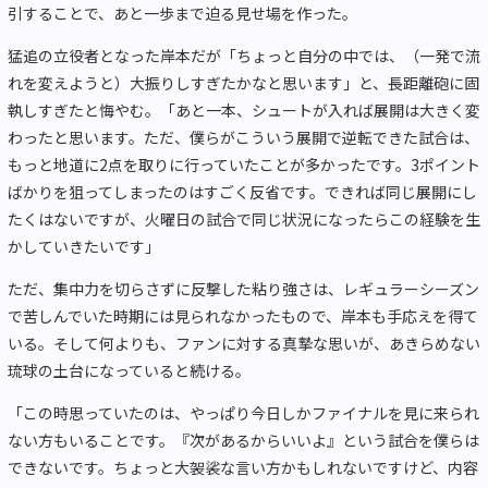
引することで、あと一歩まで迫る見せ場を作った。
猛追の立役者となった岸本だが「ちょっと自分の中では、（一発で流
れを変えようと）大振りしすぎたかなと思います」と、長距離砲に固
執しすぎたと悔やむ。「あと一本、シュートが入れば展開は大きく変
わったと思います。ただ、僕らがこういう展開で逆転できた試合は、
もっと地道に2点を取りに行っていたことが多かったです。3ポイント
ばかりを狙ってしまったのはすごく反省です。できれば同じ展開にし
たくはないですが、火曜日の試合で同じ状況になったらこの経験を生
かしていきたいです」
ただ、集中力を切らさずに反撃した粘り強さは、レギュラーシーズン
で苦しんでいた時期には見られなかったもので、岸本も手応えを得て
いる。そして何よりも、ファンに対する真摯な思いが、あきらめない
琉球の土台になっていると続ける。
「この時思っていたのは、やっぱり今日しかファイナルを見に来られ
ない方もいることです。『次があるからいいよ』という試合を僕らは
できないです。ちょっと大袈裟な言い方かもしれないですけど、内容