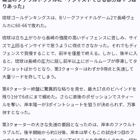
りあった」
琉球ゴールデンキングスは、Bリーグファイナルゲーム2で長崎ヴェ
ルカに60-66で敗れた。
琉球は立ち上がりから長崎の強度の高いディフェンスに苦しみ、サイ
ズで上回るインサイドで思うように得点できなかった。それでもディ
フェンスで我慢することで、前半を僅差で終える。しかし、後半に入
ると、琉球は長崎の圧力に屈し前半以上にボールムーブが停滞してタ
フショットばかりとなり、第3クォーターはわずか9得点と失速して
大量リードを許してしまう。
第4クォーター終盤に驚異的な粘りを見せ、最大17点のビハインドを
残り1分で6点にまで縮めた。さらに直後のポゼッションでスティー
ルを奪い、岸本隆一が3ポイントシュートを狙うが決められず、万事
休すとなった。
第3クォーターの大きな失速の要因となったのは、岸本のファウルト
ラブルだ。後半開始から約1分後、岸本は早くもこの試合4つ目のフ
ァウルを喫することで、ベンチに下がることを余儀なくされた。切れ