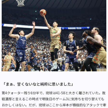
「まぁ、甘くないなと純粋に思いました」
第4クォーター残り6分半で、琉球は41-58と大きく離されていた。敗
戦濃厚と言えるこの時点で明後日のゲーム3に気持ちを切り替えても
おかしくはない。だが、琉球はここから岸本が積極的なアタックで牽