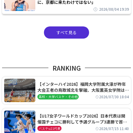
に、京都に来たわけではない」
2026/08/04 19:39
すべて見る
RANKING
【インターハイ2026】福岡大学附属大濠が昨年
大会王者の鳥取城北を撃破、大阪薫英女学院は岐
阜女子に完勝、大会3日目試合結果
2026/07/30 18:04
高校・大学バスケ・その他
【U17女子ワールドカップ2026】日本代表は開
催国チェコに勝利して予選グループ3連勝で首位
通過！準々決勝の相手はエジプトに決定
2026/07/15 11:40
バスケu21代表