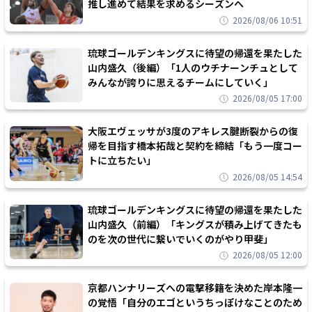
推し進めて結果を求めるシーズンへ
2026/08/06 10:51
琉球ゴールデンキングスに待望の帰還を果たした
山内盛久（後編）「1人のウチナーンチュとして
みんなが誇りに思えるチームにしていく」
2026/08/05 17:00
大阪エヴェッサが3度のアキレス腱断裂からの復
帰を目指す橋本拓哉と契約を締結「もう一度コー
トに立ちたい」
2026/08/05 14:54
琉球ゴールデンキングスに待望の帰還を果たした
山内盛久（前編）「キングスが積み上げてきたも
のを次の世代に繋いでいくのがやり甲斐」
2026/08/05 12:00
京都ハンナリーズへの電撃移籍を決めた岸本隆一
の覚悟「自分のエゴというちっぽけなことのため