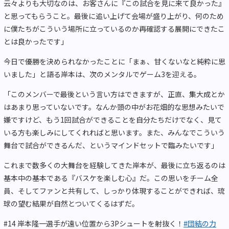
云々よりも大切なのは、お客さんに『この試合を見に来て良かった』
と思ってもらうこと。最後に追い上げて会場が盛り上がり、何のため
に僕たちがこういう場所に立っているのか再確認する展開にできたこ
とは良かったです」
今日で優勝を決められなかったことに「まぁ、甘くないなと純粋に思
いました」と語る岸本は、次のメンタルでゲーム3を迎える。
「このメンバーで最後という言い方はできますが、正直、集大成とか
はあまり思っていないです。なんか頭の中がお花畑的な思想みたいで
嫌ですけど、もう1回試合ができることを自分たちだけでなく、見て
いる方も楽しみにしてくれればと思います。また、みんなでこういう
舞台で試合ができるんだ、というマインドセットで臨みたいです」
これまで数多くの大舞台を経験してきた岸本が、最後に立ち返るのは
基本中の基本である『バスケを楽しむ心』だ。この思いをチーム全
員、そしてファンと共有して、しっかり体現することができれば、琉
球の望む結果が自然とついてくるはずだ。
#14 岸本隆一選手が遠い位置から3Pシュートを射抜く！
#団結の力