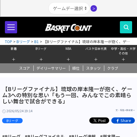
＞
TOP
>
Bリーグ
>
B1
>
【Bリーグファイナル】琉球の岸本隆一が抱く、ゲー
ム3への特別な思い「もう一回、みんなでこの素晴らしい舞台で試合ができ
新着
Bリーグ
NBA
バスケ日本代表
中学・高校・大学
る」
その他
＋
＋
＋
＋
＋
スコア
デイリーサマリー
順位
スタッツ
クラブ
【Bリーグファイナル】琉球の岸本隆一が抱く、ゲー
ム3への特別な思い「もう一回、みんなでこの素晴ら
しい舞台で試合ができる」
2026/05/24 19:14
文・写真＝鈴木栄一
Share
Bリーグ
#Bリーグ
#Bリーグファイナル
#Bリーグ速報
#岸本隆一