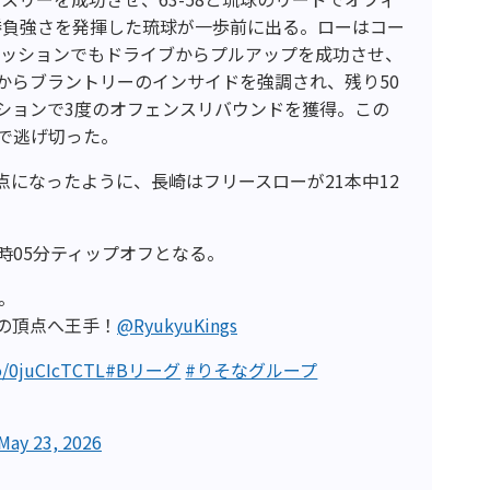
勝負強さを発揮した琉球が一歩前に出る。ローはコー
ゼッションでもドライブからプルアップを成功させ、
からブラントリーのインサイドを強調され、残り50
ションで3度のオフェンスリバウンドを獲得。この
9で逃げ切った。
点になったように、長崎はフリースローが21本中12
時05分ティップオフとなる。
に。
の頂点へ王手！
@RyukyuKings
co/0juCIcTCTL
#Bリーグ
#りそなグループ
May 23, 2026