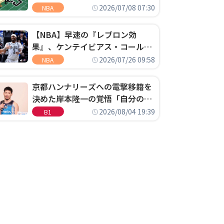
明「キャップの70％が2人の選手
2026/07/08 07:30
NBA
に集中するチームでは勝てない」
【NBA】早速の『レブロン効
果』、ケンテイビアス・コールド
ウェル・ポープがセブンティシク
2026/07/26 09:58
NBA
サーズに1年契約で加入
京都ハンナリーズへの電撃移籍を
決めた岸本隆一の覚悟「自分のエ
ゴというちっぽけなことのため
2026/08/04 19:39
B1
に、京都に来たわけではない」