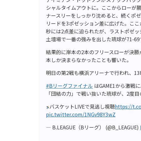
シャルタイムアウトに。ここからローが
ナースリーをしっかり沈めると、続くポ
リードを3ポゼッション差に広げた。ここ
秒には2点差に迫られたが、ラストポゼッ
土壇場で一番の強みを出した琉球が71-6
結果的に岸本の2本のフリースローが決勝
本しか決まらなかったことも響いた。
明日の第2戦も横浜アリーナで行われ、13
#Bリーグファイナル
はGAME1から激戦
「団結の力」で戦い抜いた琉球が、2度目
バスケットLIVEで見逃し視聴
https://t.
pic.twitter.com/1NGv98Y3wZ
— B.LEAGUE（Bリーグ） (@B_LEAGUE)