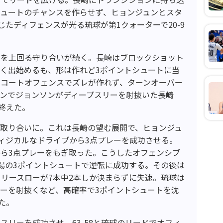
シュートのチャンスを作らせず、ヒョンジュンとスタ
たディフェンスが光る琉球が第1クォーターで20-9
スを上回る守り合いが続く。長崎はブロックショット
く出始めるも、形は作れど3ポイントシュートに当
フコートオフェンスでズレが作れず、ターンオーバー
ンでジョンソンがディープスリーを射抜いた長崎
を終えた。
の取り合いに。これは長崎の望む展開で、ヒョンジュ
ィジカルなドライブから3点プレーを成功させる。
ら3点プレーをもぎ取った。こうしたオフェンシブ
場の3ポイントシュートで逆転に成功する。その後は
リースローが7本中2本しか決まらずに失速。琉球は
ーを射抜くなど、高確率で3ポイントシュートを沈
た。
スリーを成功させ、63-58と琉球のリードでオフィ