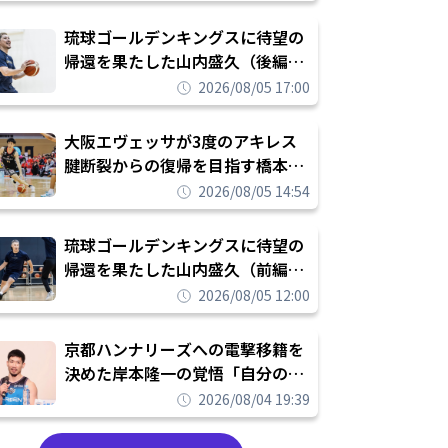
し進めて結果を求めるシーズンへ
琉球ゴールデンキングスに待望の
帰還を果たした山内盛久（後編）
「1人のウチナーンチュとしてみ
2026/08/05 17:00
んなが誇りに思えるチームにして
いく」
大阪エヴェッサが3度のアキレス
腱断裂からの復帰を目指す橋本拓
哉と契約を締結「もう一度コート
2026/08/05 14:54
に立ちたい」
琉球ゴールデンキングスに待望の
帰還を果たした山内盛久（前編）
「キングスが積み上げてきたもの
2026/08/05 12:00
を次の世代に繋いでいくのがやり
甲斐」
京都ハンナリーズへの電撃移籍を
決めた岸本隆一の覚悟「自分のエ
ゴというちっぽけなことのため
2026/08/04 19:39
に、京都に来たわけではない」