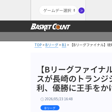
＞
TOP
>
Bリーグ
>
B1
>
【Bリーグファイナル】琉
【Bリーグファイナ
スが長崎のトランジ
利、優勝に王手をか
2026/05/23 16:48
Bリーグ