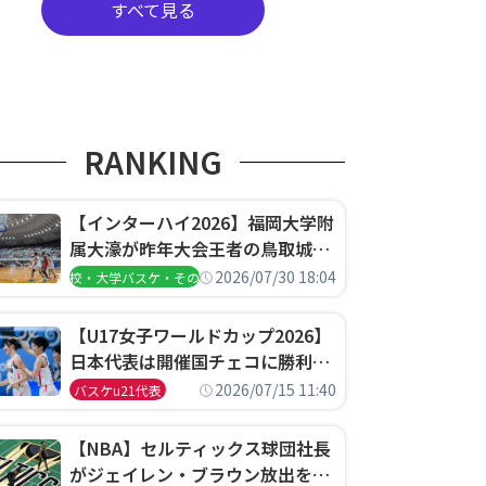
すべて見る
RANKING
【インターハイ2026】福岡大学附
属大濠が昨年大会王者の鳥取城北
を撃破、大阪薫英女学院は岐阜女
2026/07/30 18:04
高校・大学バスケ・その他
子に完勝、大会3日目試合結果
【U17女子ワールドカップ2026】
日本代表は開催国チェコに勝利し
て予選グループ3連勝で首位通
2026/07/15 11:40
バスケu21代表
過！準々決勝の相手はエジプトに
決定
【NBA】セルティックス球団社長
がジェイレン・ブラウン放出を説