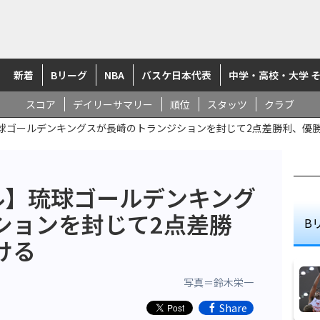
新着
Bリーグ
NBA
バスケ日本代表
中学・高校・大学 
スコア
デイリーサマリー
順位
スタッツ
クラブ
球ゴールデンキングスが長崎のトランジションを封じて2点差勝利、優
ル】琉球ゴールデンキング
ションを封じて2点差勝
B
ける
写真＝鈴木栄一
Share