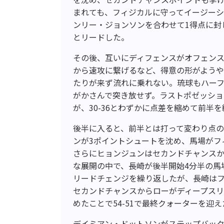
まれても、フィジカルに守ってイージー
ンリー・ジョンソンを合わせて1得点に封じ
とリードした。
その後、互いにディフェンスがオフェン
から速攻に繋げるなど、得意の形がようや
たりが来ず流れに乗れない。琉球もハー
がかさんで突き放せず。ラストポゼッショ
が、30-36とわずかに点差を縮めて前半
後半に入ると、前半とは打って変わり点
ンが3ポイントシュートを沈め、馬場がフ
さらにヒョンジュンはセカンドチャンスか
な展開の中で、長崎が後半開始4分半の馬
リードチェンジを繰り返したが、長崎はフ
セカンドチャンスからローがディープスリ
めたことで54-51で最終クォーターを迎え
デイミアン・ドットソンがステップバック