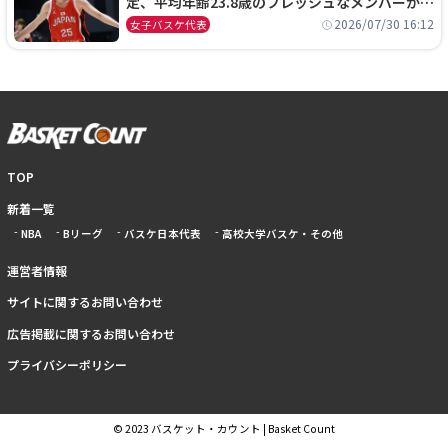
定、平均年齢23.8歳のフレッシュなメンバーが日
本開催の大舞台で頂点を狙う
2026/07/30 16:12
女子バスケ代表
TOP
新着一覧
NBA
Bリーグ
バスケ日本代表
高校大学バスケ・その他
運営者情報
サイトに関するお問い合わせ
広告掲載に関するお問い合わせ
プライバシーポリシー
© 2023 バスケット・カウント | Basket Count