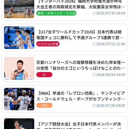
【インターハイ2026】福岡大学附属大濠が昨年
大会王者の鳥取城北を撃破、大阪薫英女学院は岐
阜女子に完勝、大会3日目試合結果
2026/07/30 18:04
高校・大学バスケ・その他
【U17女子ワールドカップ2026】日本代表は開
催国チェコに勝利して予選グループ3連勝で首位
通過！準々決勝の相手はエジプトに決定
2026/07/15 11:40
バスケu21代表
京都ハンナリーズへの電撃移籍を決めた岸本隆一
の覚悟「自分のエゴというちっぽけなことのため
に、京都に来たわけではない」
2026/08/04 19:39
B1
【NBA】早速の『レブロン効果』、ケンテイビア
ス・コールドウェル・ポープがセブンティシクサ
ーズに1年契約で加入
2026/07/26 09:58
NBA
【アジア競技大会】女子日本代表メンバーが決