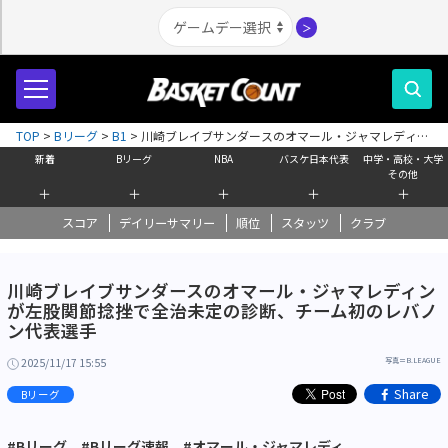
＞
TOP
>
Bリーグ
>
B1
>
川崎ブレイブサンダースのオマール・ジャマレディン
が左股関節捻挫で全治未定の診断、チーム初のレバノン代表選手
新着
Bリーグ
NBA
バスケ日本代表
中学・高校・大学
その他
＋
＋
＋
＋
＋
スコア
デイリーサマリー
順位
スタッツ
クラブ
川崎ブレイブサンダースのオマール・ジャマレディン
が左股関節捻挫で全治未定の診断、チーム初のレバノ
ン代表選手
2025/11/17 15:55
写真＝B.LEAGUE
Share
Bリーグ
#Bリーグ
#Bリーグ速報
#オマール・ジャマレディ