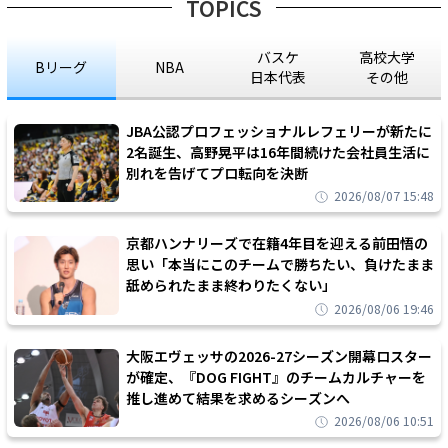
TOPICS
バスケ
高校大学
Bリーグ
NBA
日本代表
その他
JBA公認プロフェッショナルレフェリーが新たに
2名誕生、高野晃平は16年間続けた会社員生活に
別れを告げてプロ転向を決断
2026/08/07 15:48
京都ハンナリーズで在籍4年目を迎える前田悟の
思い「本当にこのチームで勝ちたい、負けたまま
舐められたまま終わりたくない」
2026/08/06 19:46
大阪エヴェッサの2026-27シーズン開幕ロスター
が確定、『DOG FIGHT』のチームカルチャーを
推し進めて結果を求めるシーズンへ
2026/08/06 10:51