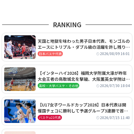
RANKING
天国と地獄を味わった男子日本代表、モンゴルの
エースにトリプル・ダブル級の活躍を許し残り
0.4秒に失点する悔しい敗戦
2026/08/09 16:01
日本バスケ代表
【インターハイ2026】福岡大学附属大濠が昨年
大会王者の鳥取城北を撃破、大阪薫英女学院は岐
阜女子に完勝、大会3日目試合結果
2026/07/30 18:04
高校・大学バスケ・その他
【U17女子ワールドカップ2026】日本代表は開
催国チェコに勝利して予選グループ3連勝で首位
通過！準々決勝の相手はエジプトに決定
2026/07/15 11:40
バスケu21代表