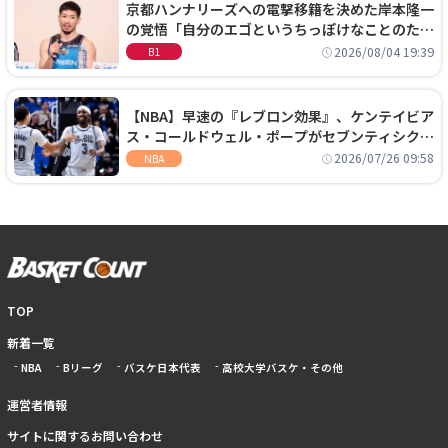
京都ハンナリーズへの電撃移籍を決めた岸本隆一
の覚悟「自分のエゴというちっぽけなことのため
に、京都に来たわけではない」
2026/08/04 19:39
B1
【NBA】早速の『レブロン効果』、ケンテイビア
ス・コールドウェル・ポープがセブンティシクサ
ーズに1年契約で加入
2026/07/26 09:58
NBA
TOP
新着一覧
NBA
Bリーグ
バスケ日本代表
高校大学バスケ・その他
運営者情報
サイトに関するお問い合わせ