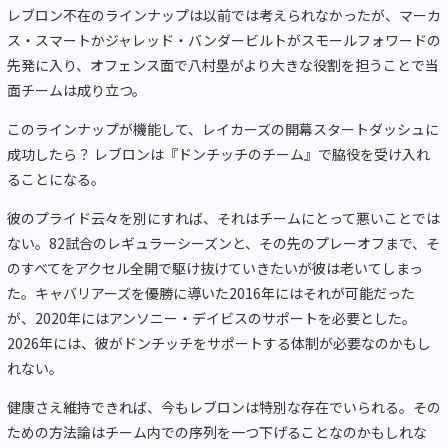
レブロン不在のラインナップは以前では考えられなかったが、マーカ
ス・スマートかジャレッド・バンダービルトがスモールフォワードの
先発に入り、オフェンス面で八村塁がより大きな役割を担うことで当
面チームは成り立つ。
このラインナップが機能して、レイカーズの開幕スタートダッシュに
成功したら？ レブロンは『ドンチッチのチーム』で脇役を受け入れ
ることになる。
彼のプライド云々を別にすれば、それはチームにとって悪いことでは
ない。82試合のレギュラーシーズンと、その先のプレーオフまで、そ
のすべてをアクセル全開で駆け抜けていきたいが彼は老いてしまっ
た。キャバリアーズを優勝に導いた2016年にはそれが可能だった
が、2020年にはアンソニー・デイビスのサポートを必要とした。
2026年には、彼がドンチッチをサポートする体制が必要なのかもし
れない。
健康さえ維持できれば、今もレブロンは特別な存在でいられる。その
ための方法論はチーム内での序列を一つ下げることなのかもしれな