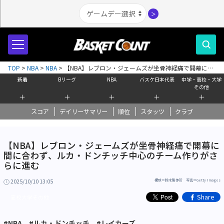
＞
TOP
>
NBA
>
NBA
>
【NBA】レブロン・ジェームズが坐骨神経痛で開幕に間
に合わず、ルカ・ドンチッチ中心のチーム作りがさらに進む
新着
Bリーグ
NBA
バスケ日本代表
中学・高校・大学
その他
＋
＋
＋
＋
＋
スコア
デイリーサマリー
順位
スタッツ
クラブ
【NBA】レブロン・ジェームズが坐骨神経痛で開幕に
間に合わず、ルカ・ドンチッチ中心のチーム作りがさ
らに進む
2025/10/10 13:05
構成＝鈴木製作所 写真＝Getty Images
Share
高校大学その他
#NBA
#ルカ・ドンチッチ
#レイカーズ