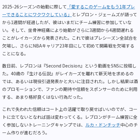
2025-26シーズンの始動に際して
「愛するこのゲームをもう1年プレ
ーできることにワクワクしている」
とレブロン・ジェームズが語って
から1週間が経過したが、彼はいまだにチーム練習に参加していな
い。そして、坐骨神経痛により始動がさらに3週間から4週間遅れる
ことがレイカーズから発表された。これで彼はプレシーズン全試合を
欠場し、さらにNBAキャリア23年目にして初めて開幕戦を欠場する
ことになる。
数日前、レブロンは『Second Decision』という動画をSNSに投稿し
た。40歳の『生ける伝説』がレイカーズを離れて新天地を求めるの
では、あるいは現役引退発表かと大いに注目された。しかし結果は酒
のプロモーションで、ファンの期待や信頼をスポンサーのために利用
する、あまり格好良くはない行為だった。
これで失われた信頼はコート上の活躍で取り戻せばいいのでが、コー
トに立てないとなれば話は変わってくる。レブロンがチーム練習に全
く参加しないトレーニングキャンプでは、
ルカ・ドンチッチ
中心のチ
ーム作りが進むだろう。