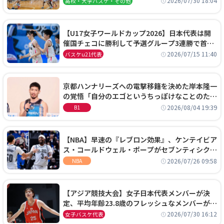
2026/07/30 18:04
高校・大学バスケ・その他
【U17女子ワールドカップ2026】日本代表は開
催国チェコに勝利して予選グループ3連勝で首位
通過！準々決勝の相手はエジプトに決定
2026/07/15 11:40
バスケu21代表
京都ハンナリーズへの電撃移籍を決めた岸本隆一
の覚悟「自分のエゴというちっぽけなことのため
に、京都に来たわけではない」
2026/08/04 19:39
B1
【NBA】早速の『レブロン効果』、ケンテイビア
ス・コールドウェル・ポープがセブンティシクサ
ーズに1年契約で加入
2026/07/26 09:58
NBA
【アジア競技大会】女子日本代表メンバーが決
定、平均年齢23.8歳のフレッシュなメンバーが日
本開催の大舞台で頂点を狙う
2026/07/30 16:12
女子バスケ代表