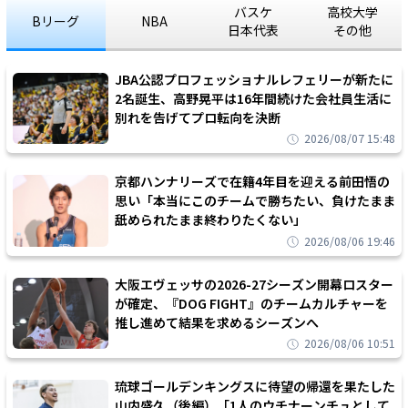
バスケ
高校大学
Bリーグ
NBA
日本代表
その他
JBA公認プロフェッショナルレフェリーが新たに
2名誕生、高野晃平は16年間続けた会社員生活に
別れを告げてプロ転向を決断
2026/08/07 15:48
京都ハンナリーズで在籍4年目を迎える前田悟の
思い「本当にこのチームで勝ちたい、負けたまま
舐められたまま終わりたくない」
2026/08/06 19:46
大阪エヴェッサの2026-27シーズン開幕ロスター
が確定、『DOG FIGHT』のチームカルチャーを
推し進めて結果を求めるシーズンへ
2026/08/06 10:51
琉球ゴールデンキングスに待望の帰還を果たした
山内盛久（後編）「1人のウチナーンチュとして