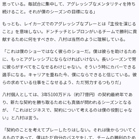
思っている。毎試合に集中して、アグレッシブなメンタリティを持ち
続けること。それが僕のシーズンの目標になる」
もっとも、レイカーズでのアグレッシブなプレーとは『主役を演じる
こと』を意味しない。ドンチッチとレブロンがいるチームで勝利に貢
献するために何をすべきか、八村は当然のように理解している。
「これは僕のショーではなく彼らのショーだ。僕は彼らを助けるため
に、もっとアグレッシブにならなければいけない。長いシーズンで常
に彼らがすべてをこなせるわけじゃない。そういう時にカバーできる
選手になる。キャリアを重ねた今、僕にならできると信じている。彼
らの求めている仕事をこなせるよう、ただ努力するつもりだ」
八村個人としては、3年5100万ドル（約77億円）の契約最終年であ
り、新たな契約を勝ち取るためにも真価が問われるシーズンとなる
が、「これはビジネスで、契約について考えるのは僕の役割じゃな
い」と八村は言う。
「契約のことを考えてプレーしたりはしない。それは後からついてく
るものであって、僕はただ自分のバスケをして、チームの勝利のため