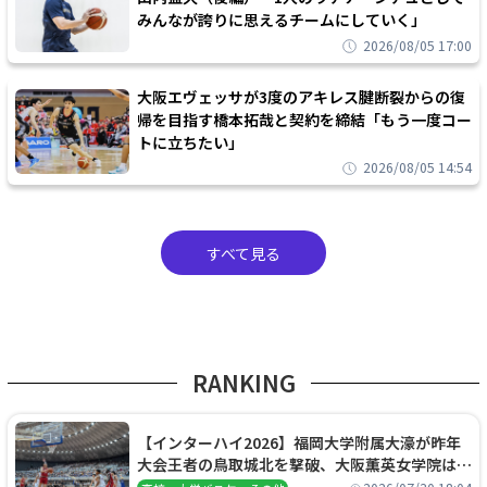
みんなが誇りに思えるチームにしていく」
2026/08/05 17:00
大阪エヴェッサが3度のアキレス腱断裂からの復
帰を目指す橋本拓哉と契約を締結「もう一度コー
トに立ちたい」
2026/08/05 14:54
すべて見る
RANKING
【インターハイ2026】福岡大学附属大濠が昨年
大会王者の鳥取城北を撃破、大阪薫英女学院は岐
阜女子に完勝、大会3日目試合結果