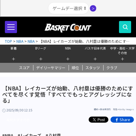
＞
TOP
>
NBA
>
NBA
>
【NBA】レイカーズが始動、八村塁は優勝のためにすべ
てを尽くす覚悟「すべてでもっとアグレッシブになる」
新着
Bリーグ
NBA
バスケ日本代表
中学・高校・大学
その他
＋
＋
＋
＋
＋
スコア
デイリーサマリー
順位
スタッツ
クラブ
【NBA】レイカーズが始動、八村塁は優勝のためにす
べてを尽くす覚悟「すべてでもっとアグレッシブにな
る」
2025/09/30 12:15
構成＝鈴木制作所 写真＝Getty Images
Share
高校大学その他
#NBA
#レイカーズ
#八村塁