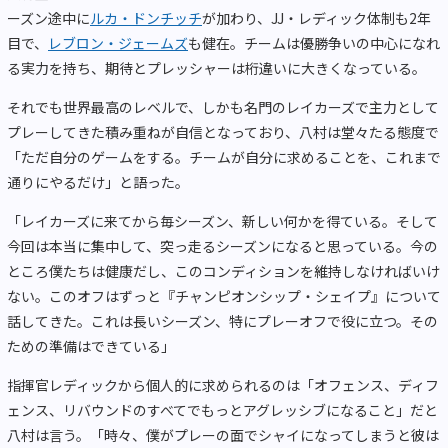
ーズン途中に
ルカ・ドンチッチ
が加わり、JJ・レディック体制も2年
目で、
レブロン・ジェームズ
も健在。チームは優勝争いの中心になれ
る実力を持ち、期待とプレッシャーは桁違いに大きくなっている。
それでも世界最高のレベルで、しかも名門のレイカーズで主力として
プレーしてきた積み重ねが自信となっており、八村は堂々たる態度で
「ただ自分のゲームをする。チームが自分に求めることを、これまで
通りにやるだけ」と語った。
「レイカーズに来てから毎シーズン、新しい何かを得ている。そして
今回は本当に集中して、突っ走るシーズンになると思っている。今の
ところ僕たちは健康だし、このコンディションを維持しなければいけ
ない。このオフはずっと『チャンピオンシップ・シェイプ』について
話してきた。これは長いシーズン、特にプレーオフで役に立つ。その
ための準備はできている」
指揮官レディックから個人的に求められるのは「オフェンス、ディフ
ェンス、リバウンドのすべてでもっとアグレッシブになること」だと
八村は言う。「時々、僕がプレーの面でシャイになってしまうと彼は