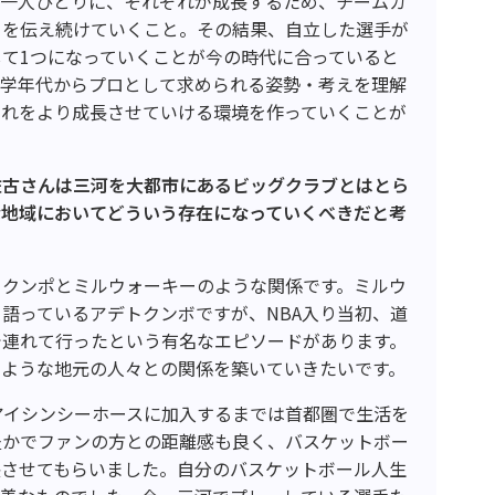
ち一人ひとりに、それぞれが成長するため、チームカ
とを伝え続けていくこと。その結果、自立した選手が
して
1
つになっていくことが今の時代に合っていると
大学年代からプロとして求められる姿勢・考えを理解
それをより成長させていける環境を作っていくことが
佐古さんは三河を大都市にあるビッグクラブとはとら
な地域においてどういう存在になっていくべきだと考
トクンポとミルウォーキーのような関係です。ミルウ
々語っているアデトクンボですが、
NBA
入り当初、道
で連れて行ったという有名なエピソードがあります。
のような地元の人々との関係を築いていきたいです。
アイシンシーホースに加入するまでは首都圏で生活を
豊かでファンの方との距離感も良く、バスケットボー
長させてもらいました。自分のバスケットボール人生