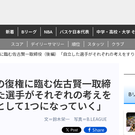
新着
Bリーグ
NBA
バスケ日本代表
中学・高校・大学 
スコア
デイリーサマリー
順位
スタッツ
クラブ
に臨む佐古賢一取締役（後編）「自立した選手がそれぞれの考えをすり
の復権に臨む佐古賢一取締
た選手がそれぞれの考えを
B
として1つになっていく」
文＝鈴木栄一 写真＝B.LEAGUE
Share