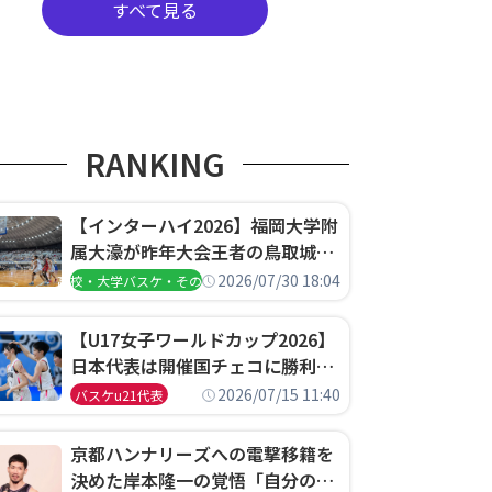
すべて見る
RANKING
【インターハイ2026】福岡大学附
属大濠が昨年大会王者の鳥取城北
を撃破、大阪薫英女学院は岐阜女
2026/07/30 18:04
高校・大学バスケ・その他
子に完勝、大会3日目試合結果
【U17女子ワールドカップ2026】
日本代表は開催国チェコに勝利し
て予選グループ3連勝で首位通
2026/07/15 11:40
バスケu21代表
過！準々決勝の相手はエジプトに
決定
京都ハンナリーズへの電撃移籍を
決めた岸本隆一の覚悟「自分のエ