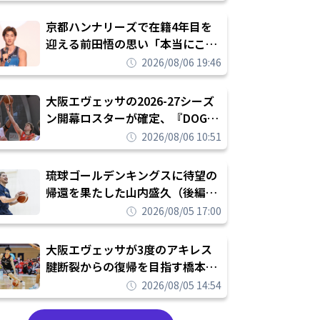
れを告げてプロ転向を決断
京都ハンナリーズで在籍4年目を
迎える前田悟の思い「本当にこの
チームで勝ちたい、負けたまま舐
2026/08/06 19:46
められたまま終わりたくない」
大阪エヴェッサの2026-27シーズ
ン開幕ロスターが確定、『DOG
FIGHT』のチームカルチャーを推
2026/08/06 10:51
し進めて結果を求めるシーズンへ
琉球ゴールデンキングスに待望の
帰還を果たした山内盛久（後編）
「1人のウチナーンチュとしてみ
2026/08/05 17:00
んなが誇りに思えるチームにして
いく」
大阪エヴェッサが3度のアキレス
腱断裂からの復帰を目指す橋本拓
哉と契約を締結「もう一度コート
2026/08/05 14:54
に立ちたい」