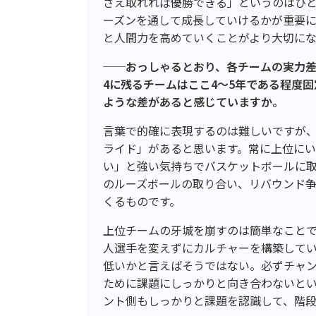
さえ取れれば優勝できる」というのはひ
ーズンを通して成長していけるかが重要
と人間力を高めていくことがより大切にな
──おっしゃるとおり、
各チームの実力
4
に残るチームはここ
4〜
5
年である程度固
ような差があると感じていますか。
言葉で的確に表現するのは難しいですが
ライド」があると思います。常に上位に
い」と強い気持ちでバスケットボールに取
のルーズボールの取り合い、リバウンド
くるものです。
上位チームの牙城を崩すのは簡単なこと
人選手を変えずにカルチャーを構築して
低いかと言えばそうではない。必ずチャ
ために課題にしっかりと向き合わないと
ント側もしっかりと課題を認識して、階