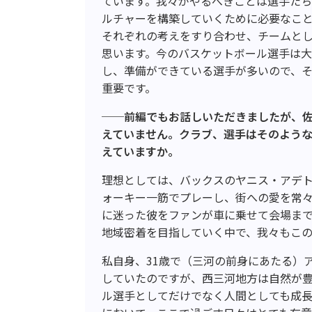
ています。我々がやるべきことは選手た
ルチャーを構築していくために必要なこ
それぞれの考えをすり合わせ、チームと
思います。今のバスケットボール選手は
し、準備ができている選手が多いので、
重要です。
──前編でもお話しいただきましたが、
えていません。クラブ、選手はそのよう
えていますか。
理想としては、バックスのヤニス・アデ
ォーキー一筋でプレーし、街への愛を常
に迷った彼をファンが車に乗せて会場ま
地域密着を目指していく中で、我々もこ
私自身、
31
歳で（三河の前身にあたる）
していたのですが、西三河地方は自然が
ル選手としてだけでなく人間としても成