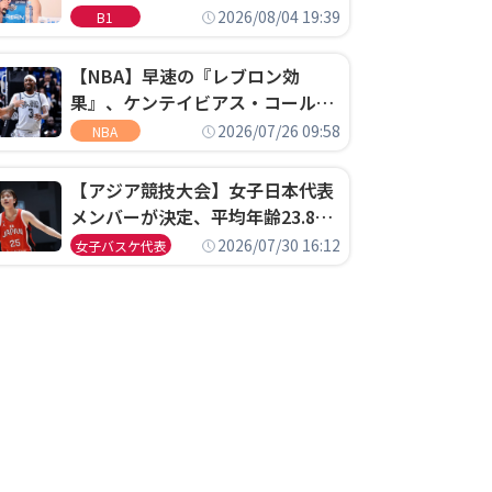
ゴというちっぽけなことのため
2026/08/04 19:39
B1
に、京都に来たわけではない」
【NBA】早速の『レブロン効
果』、ケンテイビアス・コールド
ウェル・ポープがセブンティシク
2026/07/26 09:58
NBA
サーズに1年契約で加入
【アジア競技大会】女子日本代表
メンバーが決定、平均年齢23.8歳
のフレッシュなメンバーが日本開
2026/07/30 16:12
女子バスケ代表
催の大舞台で頂点を狙う