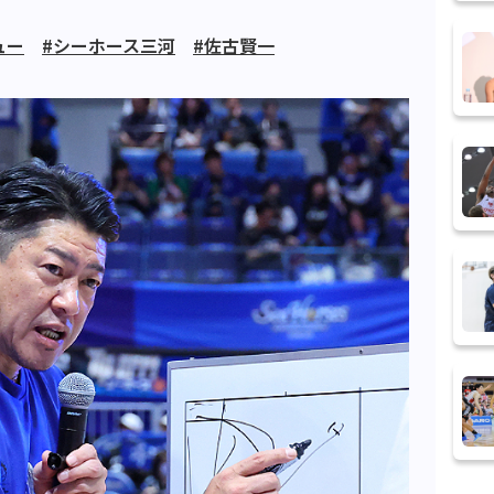
ュー
#シーホース三河
#佐古賢一