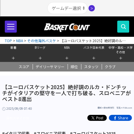
＞
TOP
>
NBA
>
その他海外バスケ
>
【ユーロバスケット2025】絶好調のル
カ・ドンチッチがイタリアの堅守を一人で打ち破る、スロベニアがベスト8進
新着
Bリーグ
NBA
バスケ日本代表
中学・高校・大学
出
その他
＋
＋
＋
＋
＋
スコア
デイリーサマリー
順位
スタッツ
クラブ
【ユーロバスケット2025】絶好調のルカ・ドンチッ
チがイタリアの堅守を一人で打ち破る、スロベニアが
ベスト8進出
2025/09/09 07:40
構成＝鈴木制作所 写真＝FIBA.com
Share
高校大学その他
#イタリア代表
#スロベニア代表
#ユーロバスケット2025