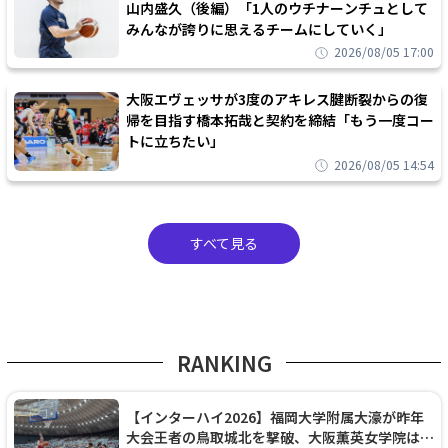
山内盛久（後編）「1人のウチナーンチュとして
みんなが誇りに思えるチームにしていく」
2026/08/05 17:00
大阪エヴェッサが3度のアキレス腱断裂からの復
帰を目指す橋本拓哉と契約を締結「もう一度コー
トに立ちたい」
2026/08/05 14:54
すべて見る
RANKING
【インターハイ2026】福岡大学附属大濠が昨年
大会王者の鳥取城北を撃破、大阪薫英女学院は岐