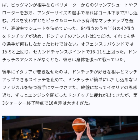
ば、ビッグマンが相手ならペリメーターからのジャンプシュートやフ
ローターを放ち、アンダーサイズの選手であればゴール下まで押し込
む。パスを使わずともピック＆ロールから有利なマッチアップを選
び、高確率でシュートを決めていった。84得点のうち半分の42得点
をドンチッチが決め、ドンチッチのアシストは1つだけ。それでも他
の選手が何もしなかったわけではない。オフェンスリバウンドでは
15-9と上回り、セカンドチャンスポイントで16-11と上回った。ドン
チッチのアシストがなくとも、彼らは身体を張って戦っていた。
後半にイタリアが巻き返せたのは、ドンチッチが好きな相手とマッチ
アップできるスイッチを止めて、ドンチッチが簡単には押し込めない
フィジカルを持つ選手にマークさせた。終盤になってイタリアの思惑
通り、ずっとエンジン全開だったドンチッチに疲れが出てきたが、第
3クォーター終了時点で16点差は大きすぎた。