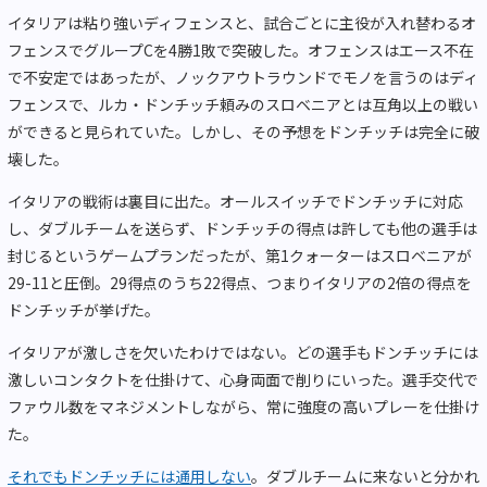
イタリアは粘り強いディフェンスと、試合ごとに主役が入れ替わるオ
フェンスでグループCを4勝1敗で突破した。オフェンスはエース不在
で不安定ではあったが、ノックアウトラウンドでモノを言うのはディ
フェンスで、ルカ・ドンチッチ頼みのスロベニアとは互角以上の戦い
ができると見られていた。しかし、その予想をドンチッチは完全に破
壊した。
イタリアの戦術は裏目に出た。オールスイッチでドンチッチに対応
し、ダブルチームを送らず、ドンチッチの得点は許しても他の選手は
封じるというゲームプランだったが、第1クォーターはスロベニアが
29-11と圧倒。29得点のうち22得点、つまりイタリアの2倍の得点を
ドンチッチが挙げた。
イタリアが激しさを欠いたわけではない。どの選手もドンチッチには
激しいコンタクトを仕掛けて、心身両面で削りにいった。選手交代で
ファウル数をマネジメントしながら、常に強度の高いプレーを仕掛け
た。
それでもドンチッチには通用しない
。ダブルチームに来ないと分かれ