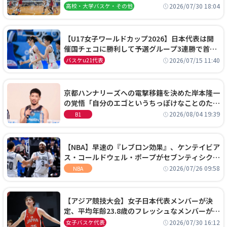
阜女子に完勝、大会3日目試合結果
2026/07/30 18:04
高校・大学バスケ・その他
【U17女子ワールドカップ2026】日本代表は開
催国チェコに勝利して予選グループ3連勝で首位
通過！準々決勝の相手はエジプトに決定
2026/07/15 11:40
バスケu21代表
京都ハンナリーズへの電撃移籍を決めた岸本隆一
の覚悟「自分のエゴというちっぽけなことのため
に、京都に来たわけではない」
2026/08/04 19:39
B1
【NBA】早速の『レブロン効果』、ケンテイビア
ス・コールドウェル・ポープがセブンティシクサ
ーズに1年契約で加入
2026/07/26 09:58
NBA
【アジア競技大会】女子日本代表メンバーが決
定、平均年齢23.8歳のフレッシュなメンバーが日
本開催の大舞台で頂点を狙う
2026/07/30 16:12
女子バスケ代表