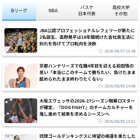
バスケ
高校大学
Bリーグ
NBA
日本代表
その他
JBA公認プロフェッショナルレフェリーが新たに
2名誕生、高野晃平は16年間続けた会社員生活に
別れを告げてプロ転向を決断
2026/08/07 15:48
京都ハンナリーズで在籍4年目を迎える前田悟の
思い「本当にこのチームで勝ちたい、負けたまま
舐められたまま終わりたくない」
2026/08/06 19:46
大阪エヴェッサの2026-27シーズン開幕ロスター
が確定、『DOG FIGHT』のチームカルチャーを
推し進めて結果を求めるシーズンへ
2026/08/06 10:51
琉球ゴールデンキングスに待望の帰還を果たした